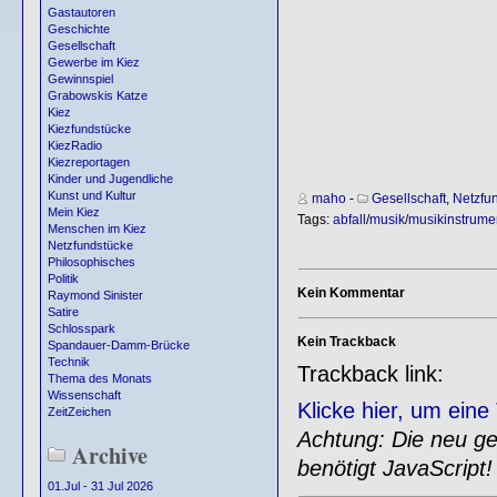
Gastautoren
Geschichte
Gesellschaft
Gewerbe im Kiez
Gewinnspiel
Grabowskis Katze
Kiez
Kiezfundstücke
KiezRadio
Kiezreportagen
Kinder und Jugendliche
Kunst und Kultur
maho
-
Gesellschaft
,
Netzfu
Mein Kiez
Tags:
abfall
/
musik
/
musikinstrume
Menschen im Kiez
Netzfundstücke
Philosophisches
Politik
Kein Kommentar
Raymond Sinister
Satire
Schlosspark
Kein Trackback
Spandauer-Damm-Brücke
Technik
Trackback link:
Thema des Monats
Wissenschaft
Klicke hier, um ein
ZeitZeichen
Achtung: Die neu gen
Archive
benötigt JavaScript!
01.Jul - 31 Jul 2026