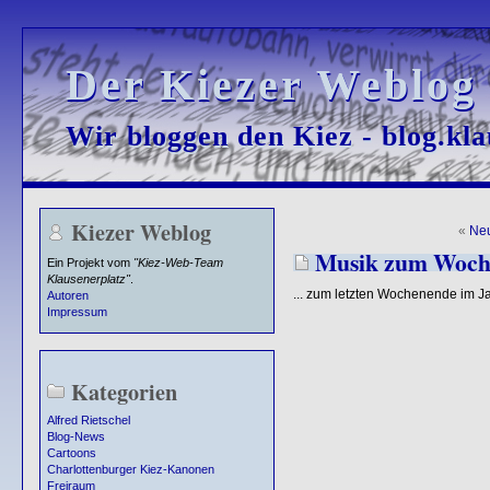
Der Kiezer Weblog
Der Kiezer Weblog
Wir bloggen den Kiez - blog.kla
Wir bloggen den Kiez - blog.kla
Kiezer Weblog
«
Ne
Musik zum Woch
Ein Projekt vom
"Kiez-Web-Team
Klausenerplatz"
.
... zum letzten Wochenende im J
Autoren
Impressum
Kategorien
Alfred Rietschel
Blog-News
Cartoons
Charlottenburger Kiez-Kanonen
Freiraum