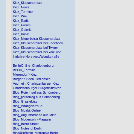
Kiez_Klausenerplatz
Kiez_News
Kiez_Termine
Kiez_Wiki
Kiez_Radio
Kiez_Forum
Kiez_Galerie
Kiez_Kunst
Kiez_Mieterbeirat Klausenerplatz
Kiez_Klausenerplatz bei Facebook
Kiez_Klausenerplatz bei Twitter
Kiez_Klausenerplatz bei YouTube
Initiative Horstweg/Wundtstraße
BerlinOnline_Charlottenburg
Bezirk_Termine
Mierendorff-Kiez
Bürger für den Lietzensee
Auch ein_Charlottenburger Kiez
Charlottenburger Bürgerinitiativen
Blog_Rote Insel aus Schöneberg
Blog_potseblog aus Schöneberg
Blog_Graefekiez
Blog_Wrangelstraße
Blog_Moabit Online
Blog_Auguststrasse aus Mitte
Blog_Modersohn-Magazin
Blog_Berlin Street
Blog_Notes of Berlin
Blog@inBerlin_Metropole Berlin