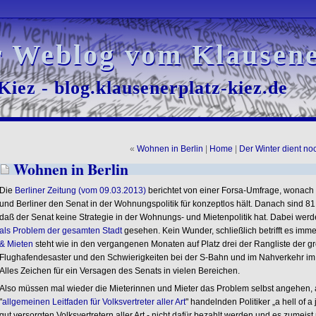
r Weblog vom Klausene
r Weblog vom Klausene
iez - blog.klausenerplatz-kiez.de
iez - blog.klausenerplatz-kiez.de
«
Wohnen in Berlin
|
Home
|
Der Winter dient n
Wohnen in Berlin
Die
Berliner Zeitung (vom 09.03.2013)
berichtet von einer Forsa-Umfrage, wonach 
und Berliner den Senat in der Wohnungspolitik für konzeptlos hält. Danach sind 8
daß der Senat keine Strategie in der Wohnungs- und Mietenpolitik hat. Dabei wer
als Problem der gesamten Stadt
gesehen. Kein Wunder, schließlich betrifft es i
& Mieten
steht wie in den vergangenen Monaten auf Platz drei der Rangliste der g
Flughafendesaster und den Schwierigkeiten bei der S-Bahn und im Nahverkehr im 
Alles Zeichen für ein Versagen des Senats in vielen Bereichen.
Also müssen mal wieder die Mieterinnen und Mieter das Problem selbst angehen,
"
allgemeinen Leitfaden für Volksvertreter aller Art
" handelnden Politiker „a hell of a
gut versorgten Volksvertretern aller Art - nicht dafür bezahlt werden und es zume