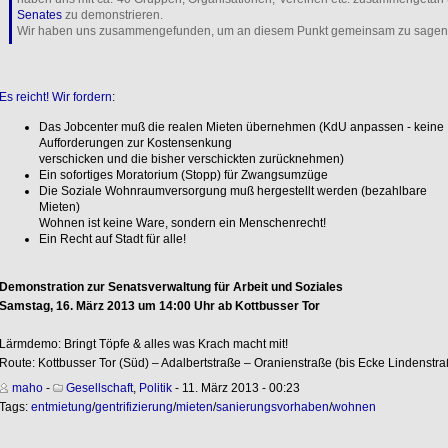
Senates
zu demonstrieren.
Wir haben uns zusammengefunden, um an diesem Punkt gemeinsam zu sagen
Es reicht! Wir fordern
:
Das Jobcenter muß die realen Mieten übernehmen (KdU anpassen - keine
Aufforderungen zur Kosten­senkung
verschicken und die bisher verschickten zurücknehmen)
Ein sofortiges Moratorium (Stopp) für Zwangs­umzüge
Die Soziale Wohnraumversorgung muß hergestellt werden (bezahlbare
Mieten)
Wohnen ist keine Ware, sondern ein Menschenrecht!
Ein Recht auf Stadt für alle!
Demonstration zur Senatsverwaltung für Arbeit und Soziales
Samstag, 16. März 2013 um 14:00 Uhr ab Kottbusser Tor
Lärmdemo: Bringt Töpfe & alles was Krach macht mit!
Route: Kottbusser Tor (Süd) – Adalbertstraße – Oranienstraße (bis Ecke Lindenstra
maho
-
Gesellschaft
,
Politik
- 11. März 2013 - 00:23
Tags:
entmietung
/
gentrifizierung
/
mieten
/
sanierungsvorhaben
/
wohnen