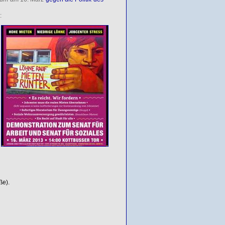
:
ße).