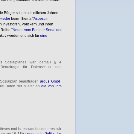
e Bürger schon seit etlichen Jahren
wieder
beim Thema "
Asbest in
 Investoren, Politikern und ihren
 Reihe "
Neues vom Berliner Senat und
aktiv werden und sich für
eine
nes Sozialplanes war [gemäß § 4
 Beauftragte für Datenschutz und
 Sozialplan beauftragen
argus GmbH
die Daten der Mieter an
die von ihm
dieses mal ist es was besonderes: wir
n um am 16. März
gegen die Politik des