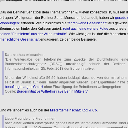
Daß der Berliner Senat bei dem Thema Wohnen & Mieten konzeptlos ist, müssen di
ertragen. Wie ignorant der Berliner Senat Menschen behandelt, haben wir
gerade 
Wohnungen
" erfahren. Wie rücksichtlos die "
ehrenwerte Gesellschaft
" aus gewissen
Begünstigten hinter den Kulissen agiert,
zeigt auch eine weitere Folge
aus unserer
seinen "Entmietern" aus der Wilhelmstraße
". Wie wichtig es ist, daß die Menschen 
menschliche Gesellschaft
engagieren, zeigen beide Beispiele.
Datenschutz missachtet
“Die Weitergabe der Telefonliste zum Zwecke der Durchführung ei
Bundesdatenschutzgesetz (BDSG)]
unzulässig
.” schrieb der Berliner
Informationsfreiheit am 25. Febr. 2013 der Bürgerinitiative.
Mieter der Wilhelmstraße 56-59 haben beklagt, dass sie von der mit einem
selbst im Urlaub auf dem Handy angerufen wurden. Der Eigentümer hatte 
beauftragte argus GmbH
ohne Einwilligung der Betroffenen weitergegeben.
Quelle:
Bürgerinitiative Wilhelmstraße Berlin Mitte e.V.
Und weiter geht es auch bei der
Mietergemeinschaft Kotti & Co
.
Liebe Freunde und Freundinnen,
nach einer kleinen Winterpause geht es nun weiter mit einer Lärmdemo. Aber 
haben uns mit ca. 40 Gruppen, Organisationen, Vereinen etc. zusammengeta