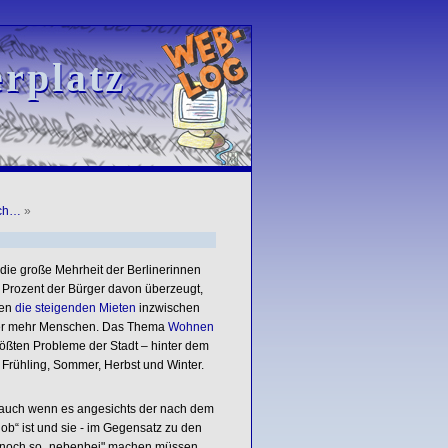
rplatz
rplatz
och…
»
die große Mehrheit der Berlinerinnen
1 Prozent der Bürger davon überzeugt,
den
die steigenden Mieten
inzwischen
mmer mehr Menschen. Das Thema
Wohnen
rößten Probleme der Stadt – hinter dem
Frühling, Sommer, Herbst und Winter.
 auch wenn es angesichts der nach dem
 job“ ist und sie - im Gegensatz zu den
ist noch so „nebenbei" machen müssen.