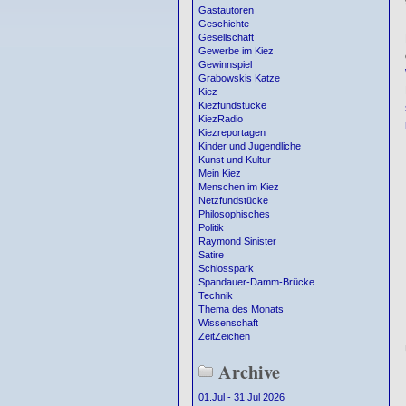
Gastautoren
Geschichte
Gesellschaft
Gewerbe im Kiez
Gewinnspiel
Grabowskis Katze
Kiez
Kiezfundstücke
KiezRadio
Kiezreportagen
Kinder und Jugendliche
Kunst und Kultur
Mein Kiez
Menschen im Kiez
Netzfundstücke
Philosophisches
Politik
Raymond Sinister
Satire
Schlosspark
Spandauer-Damm-Brücke
Technik
Thema des Monats
Wissenschaft
ZeitZeichen
Archive
01.Jul - 31 Jul 2026