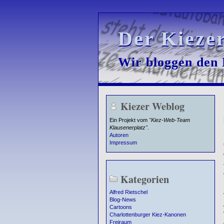
Der Kieze
Der Kieze
Wir bloggen den K
Wir bloggen den K
Kiezer Weblog
Ein Projekt vom
"Kiez-Web-Team
Klausenerplatz"
.
Autoren
Impressum
Kategorien
Alfred Rietschel
Blog-News
Cartoons
Charlottenburger Kiez-Kanonen
Freiraum