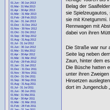
01.Jun - 30 Jun 2013
Belag der Saalfelde
01.Mai - 31 Mai 2013
01.Apr - 30 Apr 2013
sie Spielzeugautos,
01.Mär - 31 Mär 2013
01.Feb - 28 Feb 2013
sie mit Knetgummi. 
01.Jan - 31 Jan 2013
Rennwagen mit Abst
01.Dez - 31 Dez 2012
01.Nov - 30 Nov 2012
dabei von ihren Müt
01.Okt - 31 Okt 2012
01.Sep - 30 Sep 2012
01.Aug - 31 Aug 2012
01.Jul - 31 Jul 2012
Die Straße war nur 
01.Jun - 30 Jun 2012
01.Mai - 31 Mai 2012
Seite lag neben dem
01.Apr - 30 Apr 2012
01.Mär - 31 Mär 2012
Zaun, hinter dem es
01.Feb - 29 Feb 2012
01.Jan - 31 Jan 2012
Die Büsche hatten e
01.Dez - 31 Dez 2011
unter ihren Zweigen
01.Nov - 30 Nov 2011
01.Okt - 31 Okt 2011
Hinsetzen auslegten
01.Sep - 30 Sep 2011
01.Aug - 31 Aug 2011
dort im Jungenclub 
01.Jul - 31 Jul 2011
01.Jun - 30 Jun 2011
01.Mai - 31 Mai 2011
01.Apr - 30 Apr 2011
01.Mär - 31 Mär 2011
01.Feb - 28 Feb 2011
01.Jan - 31 Jan 2011