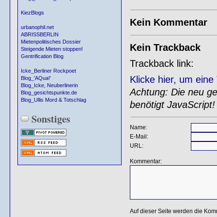
KiezBlogs
Kein Kommentar
urbanophil.net
ABRISSBERLIN
Mietenpolitisches Dossier
Kein Trackback
Steigende Mieten stoppen!
Gentrification Blog
Trackback link:
Icke_Berliner Rockpoet
Klicke hier, um ein
Blog_'AQua!'
Blog_Icke, Neuberlinerin
Achtung: Die neu gen
Blog_gesichtspunkte.de
Blog_Ullis Mord & Totschlag
benötigt JavaScript!
Sonstiges
Name:
E-Mail:
URL:
Kommentar:
Auf dieser Seite werden die Kom