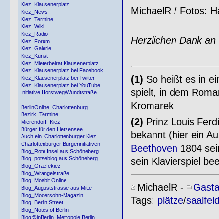
Kiez_Klausenerplatz
MichaelR / Fotos: H
Kiez_News
Kiez_Termine
Kiez_Wiki
Kiez_Radio
Herzlichen Dank an 
Kiez_Forum
Kiez_Galerie
Kiez_Kunst
Kiez_Mieterbeirat Klausenerplatz
Kiez_Klausenerplatz bei Facebook
(1)
So heißt es in e
Kiez_Klausenerplatz bei Twitter
Kiez_Klausenerplatz bei YouTube
spielt, in dem Roma
Initiative Horstweg/Wundtstraße
Kromarek
BerlinOnline_Charlottenburg
Bezirk_Termine
(2)
Prinz Louis Ferd
Mierendorff-Kiez
Bürger für den Lietzensee
bekannt (hier ein A
Auch ein_Charlottenburger Kiez
Charlottenburger Bürgerinitiativen
Beethoven
1804 sein
Blog_Rote Insel aus Schöneberg
Blog_potseblog aus Schöneberg
sein Klavierspiel bee
Blog_Graefekiez
Blog_Wrangelstraße
Blog_Moabit Online
MichaelR
-
Gasta
Blog_Auguststrasse aus Mitte
Blog_Modersohn-Magazin
Tags:
plätze
/
saalfel
Blog_Berlin Street
Blog_Notes of Berlin
Blog@inBerlin_Metropole Berlin