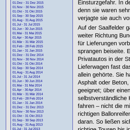
Einsturzgefahr. In d
01.Dez - 31 Dez 2015
01.Nov - 30 Nov 2015
denn sie waren sehr
01.Okt - 31 Okt 2015
01.Sep - 30 Sep 2015
verjagte sie auch vo
01.Aug - 31 Aug 2015
01.Jul - 31 Jul 2015
Auf der Saalfelder 
01.Jun - 30 Jun 2015
01.Mai - 31 Mai 2015
weiter Richtung Bu
01.Apr - 30 Apr 2015
für Lieferungen vorb
01.Mär - 31 Mär 2015
01.Feb - 28 Feb 2015
sprangen beiseite. 
01.Jan - 31 Jan 2015
01.Dez - 31 Dez 2014
Privatautos in der S
01.Nov - 30 Nov 2014
01.Okt - 31 Okt 2014
Lieferwagen fast das
01.Sep - 30 Sep 2014
01.Aug - 31 Aug 2014
allein gehörte. Sie h
01.Jul - 31 Jul 2014
Asphalt oder Beton
01.Jun - 30 Jun 2014
01.Mai - 31 Mai 2014
geeignet; über einen
01.Apr - 30 Apr 2014
01.Mär - 31 Mär 2014
selbstverständliche
01.Feb - 28 Feb 2014
01.Jan - 31 Jan 2014
fahren – nicht die 
01.Dez - 31 Dez 2013
01.Nov - 30 Nov 2013
richtigen Ballonrei
01.Okt - 31 Okt 2013
daran. So ließen si
01.Sep - 30 Sep 2013
01.Aug - 31 Aug 2013
richtige Touren bis
01.Jul - 31 Jul 2013