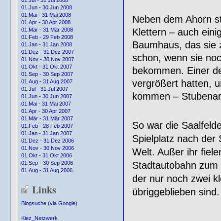
01.Jul - 31 Jul 2008
01.Jun - 30 Jun 2008
01.Mai - 31 Mai 2008
Neben dem Ahorn s
01.Apr - 30 Apr 2008
Klettern – auch eini
01.Mär - 31 Mär 2008
01.Feb - 29 Feb 2008
Baumhaus, das sie z
01.Jan - 31 Jan 2008
01.Dez - 31 Dez 2007
schon, wenn sie no
01.Nov - 30 Nov 2007
01.Okt - 31 Okt 2007
bekommen. Einer der
01.Sep - 30 Sep 2007
vergrößert hatten, u
01.Aug - 31 Aug 2007
01.Jul - 31 Jul 2007
kommen – Stubenarr
01.Jun - 30 Jun 2007
01.Mai - 31 Mai 2007
01.Apr - 30 Apr 2007
01.Mär - 31 Mär 2007
So war die Saalfelde
01.Feb - 28 Feb 2007
01.Jan - 31 Jan 2007
Spielplatz nach der 
01.Dez - 31 Dez 2006
01.Nov - 30 Nov 2006
Welt. Außer ihr fiel
01.Okt - 31 Okt 2006
Stadtautobahn zum O
01.Sep - 30 Sep 2006
01.Aug - 31 Aug 2006
der nur noch zwei k
Links
übriggeblieben sind.
Blogsuche (via Google)
Kiez_Netzwerk