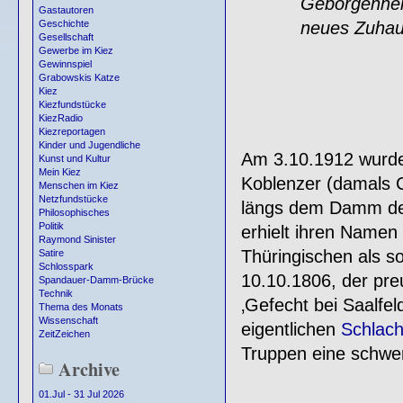
Geborgenheit und
Gastautoren
neues Zuhause f
Geschichte
Gesellschaft
Gewerbe im Kiez
Gewinnspiel
Grabowskis Katze
Kiez
Kiezfundstücke
KiezRadio
Kiezreportagen
Kinder und Jugendliche
Am 3.10.1912 wurd
Kunst und Kultur
Mein Kiez
Koblenzer (damals C
Menschen im Kiez
Netzfundstücke
längs dem Damm de
Philosophisches
Politik
erhielt ihren Namen 
Raymond Sinister
Thüringischen als s
Satire
Schlosspark
10.10.1806, der pre
Spandauer-Damm-Brücke
Technik
‚Gefecht bei Saalfe
Thema des Monats
Wissenschaft
eigentlichen
Schlach
ZeitZeichen
Truppen eine schwer
Archive
01.Jul - 31 Jul 2026