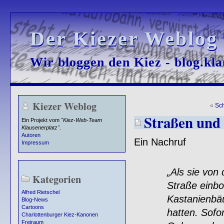
Der Kiezer Weblog
Der Kiezer Weblog
Wir bloggen den Kiez - blog.kla
Wir bloggen den Kiez - blog.kla
Kiezer Weblog
«
Sc
Straßen und 
Ein Projekt vom
"Kiez-Web-Team
Klausenerplatz"
.
Autoren
Ein Nachruf
Impressum
„Als sie von der 
Kategorien
Straße einbog, s
Alfred Rietschel
Kastanienbäume 
Blog-News
Cartoons
hatten. Sofort erg
Charlottenburger Kiez-Kanonen
Freiraum