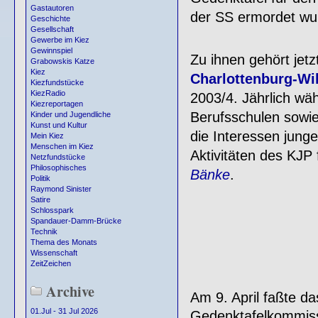
Gastautoren
der SS ermordet wu
Geschichte
Gesellschaft
Gewerbe im Kiez
Gewinnspiel
Zu ihnen gehört jet
Grabowskis Katze
Kiez
Charlottenburg-Wi
Kiezfundstücke
KiezRadio
2003/4. Jährlich wä
Kiezreportagen
Berufsschulen sowie
Kinder und Jugendliche
Kunst und Kultur
die Interessen junge
Mein Kiez
Menschen im Kiez
Aktivitäten des KJP 
Netzfundstücke
Philosophisches
Bänke
.
Politik
Raymond Sinister
Satire
Schlosspark
Spandauer-Damm-Brücke
Technik
Thema des Monats
Wissenschaft
ZeitZeichen
Archive
Am 9. April faßte d
01.Jul - 31 Jul 2026
Gedenktafelkommissi