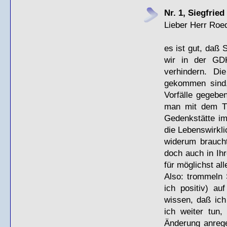
Nr. 1, Siegfrie
Lieber Herr Roe
es ist gut, daß 
wir in der
GD
verhindern. Di
gekommen sind,
Vorfälle gegebe
man mit dem Th
Gedenkstätte im
die Lebenswirkli
widerum braucht
doch auch in Ih
für möglichst al
Also: trommeln 
ich positiv) au
wissen, daß ich 
ich weiter tun,
Änderung anrege