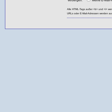
verbergen:
Meine E-Mail-A
Alle HTML-Tags außer <b> und <i> we
URLs oder E-Mail-Adressen werden au