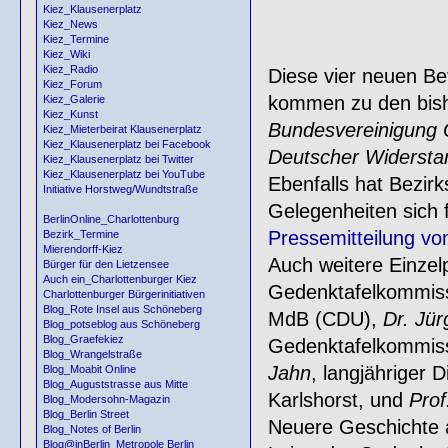
Kiez_Klausenerplatz
Kiez_News
Kiez_Termine
Kiez_Wiki
Kiez_Radio
Diese vier neuen Be
Kiez_Forum
kommen zu den bish
Kiez_Galerie
Kiez_Kunst
Bundesvereinigung O
Kiez_Mieterbeirat Klausenerplatz
Kiez_Klausenerplatz bei Facebook
Deutscher Widersta
Kiez_Klausenerplatz bei Twitter
Kiez_Klausenerplatz bei YouTube
Ebenfalls hat Bezir
Initiative Horstweg/Wundtstraße
Gelegenheiten sich 
BerlinOnline_Charlottenburg
Pressemitteilung v
Bezirk_Termine
Mierendorff-Kiez
Auch weitere Einzel
Bürger für den Lietzensee
Auch ein_Charlottenburger Kiez
Gedenktafelkommiss
Charlottenburger Bürgerinitiativen
Blog_Rote Insel aus Schöneberg
MdB (CDU),
Dr. Jü
Blog_potseblog aus Schöneberg
Blog_Graefekiez
Gedenktafelkommiss
Blog_Wrangelstraße
Jahn
, langjähriger
Blog_Moabit Online
Blog_Auguststrasse aus Mitte
Karlshorst, und
Prof
Blog_Modersohn-Magazin
Blog_Berlin Street
Neuere Geschichte a
Blog_Notes of Berlin
Blog@inBerlin_Metropole Berlin