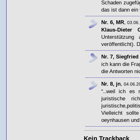
Schaden zugefüg
das ist dann ein 
Nr. 6, MR
,
03.06.
Klaus-Dieter G
Unterstützung
veröffentlicht).
Nr. 7, Siegfrie
ich kann die Frag
die Antworten ni
Nr. 8, jn
,
04.06.2
“..weil ich es
juristische r
juristische,po
Vielleicht sol
oeynhausen und 
Kein Trackback