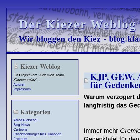
Der Kiezer Weblog
Der Kiezer Weblog
Wir bloggen den Kiez - blog.kla
Wir bloggen den Kiez - blog.kla
Kiezer Weblog
KJP, GEW, A
Ein Projekt vom
"Kiez-Web-Team
Klausenerplatz"
.
für Gedenke
Autoren
Impressum
Warum verzögert 
langfristig das G
Kategorien
Alfred Rietschel
Blog-News
Immer mehr
Gremi
Cartoons
Charlottenburger Kiez-Kanonen
Gedenktafel für den 
Freiraum