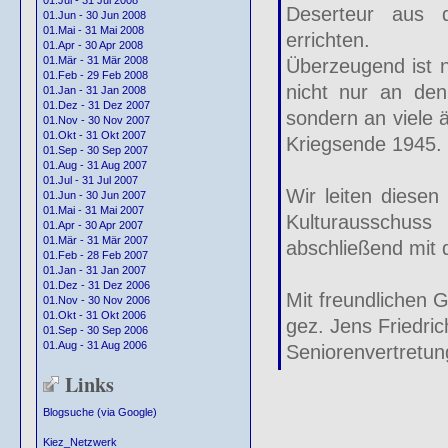
01.Jul - 31 Jul 2008
Deserteur aus d
01.Jun - 30 Jun 2008
01.Mai - 31 Mai 2008
errichten.
01.Apr - 30 Apr 2008
01.Mär - 31 Mär 2008
Überzeugend ist n
01.Feb - 29 Feb 2008
nicht nur an den
01.Jan - 31 Jan 2008
01.Dez - 31 Dez 2007
sondern an viele 
01.Nov - 30 Nov 2007
01.Okt - 31 Okt 2007
Kriegsende 1945.
01.Sep - 30 Sep 2007
01.Aug - 31 Aug 2007
01.Jul - 31 Jul 2007
Wir leiten diese
01.Jun - 30 Jun 2007
01.Mai - 31 Mai 2007
Kulturausschuss
01.Apr - 30 Apr 2007
01.Mär - 31 Mär 2007
abschließend mit
01.Feb - 28 Feb 2007
01.Jan - 31 Jan 2007
01.Dez - 31 Dez 2006
Mit freundlichen 
01.Nov - 30 Nov 2006
01.Okt - 31 Okt 2006
gez. Jens Friedric
01.Sep - 30 Sep 2006
01.Aug - 31 Aug 2006
Seniorenvertretun
Links
Blogsuche (via Google)
– – 
Kiez_Netzwerk