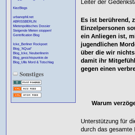
Leiter der Gedenkst
KiezBlogs
urbanophil.net
Es ist berührend, 
ABRISSBERLIN
Mietenpolitisches Dossier
Einzelpersonen so
Steigende Mieten stoppen!
ein Anliegen ist, 
Gentrification Blog
jugendlichen Mordo
Icke_Berliner Rockpoet
Blog_'AQua!'
über die wir nicht
Blog_Icke, Neuberlinerin
Blog_gesichtspunkte.de
damit ihr Mitgefüh
Blog_Ullis Mord & Totschlag
gegen einen verbr
Sonstiges
Warum verzöge
Unterstützung für di
durch das gesamte 