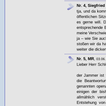
Nr. 4, Siegfrie
tja, und da kom
öffentlichen Si
es gerne will. 
entsprechende E
meine Verschwieg
ja – wie Sie auc
stoßen wir da h
weiter die dicke
Nr. 5, MR
,
03.06.
Lieber Herr Schl
der Jammer ist t
die Beantwort
genannten opena
einigen der bis
allmählich ver
Entstehung von