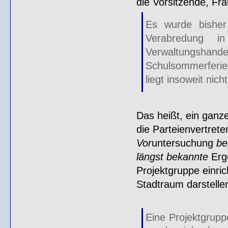
die Vorsitzende, Fr
Es wurde bisher
Verabredung in
Verwaltungsha
Schulsommerferien
liegt insoweit nicht
Das heißt, ein ganz
die Parteienvertrete
Vor
untersuchung
be
längst bekannte
Erge
Projektgruppe einri
Stadtraum darstelle
Eine Projektgruppe