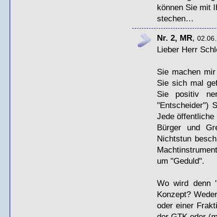
können Sie mit 
stechen…
Nr. 2, MR
,
02.06.
Lieber Herr Schl
Sie machen mir
Sie sich mal ge
Sie positiv n
"Entscheider") 
Jede öffentliche 
Bürger und Gre
Nichtstun besch
Machtinstrument 
um "Geduld".
Wo wird denn "ü
Konzept? Weder 
oder einer Frakt
der
GTK
oder (m