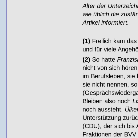
Alter der Unterzeic
wie üblich die zust
Artikel informiert.
(1)
Freilich kam das
und für viele Angehö
(2)
So hatte
Franzis
nicht von sich hören
im Berufsleben, sie 
sie nicht nennen, s
(Gesprächswiederga
Bleiben also noch
L
noch aussteht,
Ülker
Unterstützung zurü
(CDU), der sich bis
Fraktionen der BVV h