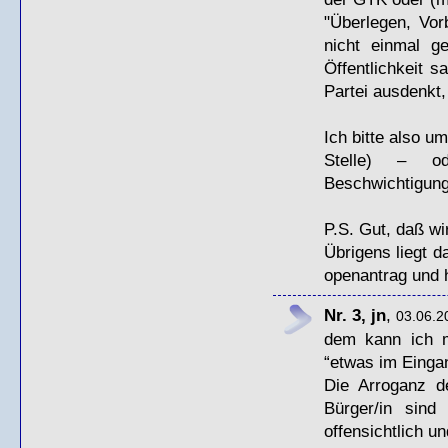
"Überlegen, Vor
nicht einmal g
Öffentlichkeit s
Partei ausdenkt,
Ich bitte also u
Stelle) – o
Beschwichtigungs
P.S. Gut, daß wi
Übrigens liegt 
openantrag und h
Nr. 3, jn
,
03.06.2
dem kann ich m
“etwas im Einga
Die Arroganz de
Bürger/in sind
offensichtlich u