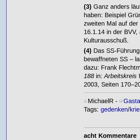
(3)
Ganz anders läuf
haben: Beispiel Grü
zweiten Mal auf der
16.1.14 in der BVV,
Kulturausschuß.
(4)
Das SS-Führungs
bewaffneten SS – la
dazu: Frank Flecht
188
in:
Arbeitskreis 
2003, Seiten 170–20
MichaelR
-
Gasta
Tags:
gedenken
/
kri
acht Kommentare