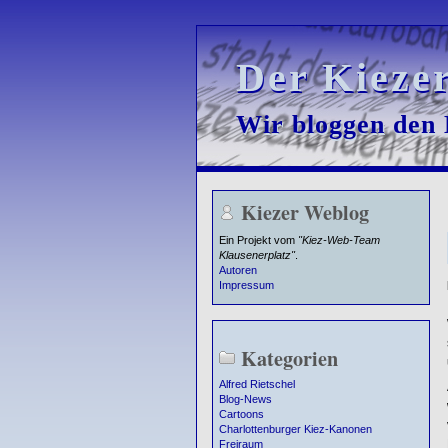
Der Kieze
Der Kieze
Wir bloggen den K
Wir bloggen den K
Kiezer Weblog
Ein Projekt vom
"Kiez-Web-Team
Klausenerplatz"
.
Autoren
Impressum
Kategorien
Alfred Rietschel
Blog-News
Cartoons
Charlottenburger Kiez-Kanonen
Freiraum