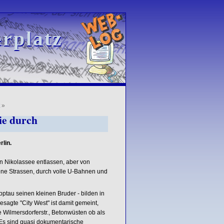
rplatz
rplatz
»
ie durch
lin.
in Nikolassee entlassen, aber von
hrene Strassen, durch volle U-Bahnen und
ptau seinen kleinen Bruder - bilden in
sagte "City West" ist damit gemeint,
Wilmersdorferstr., Betonwüsten ob als
Es sind quasi dokumentarische