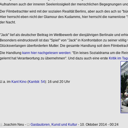
Aufnahmen auch der inneren Seelenlosigkeit der menschlichen Begegnungen und
Der Filmbetrachter wird mit der sozialen Realität Berlins, aber auch des ach so "bür
Hier herrscht eben nicht der Glamour des Kudamms, hier herrscht die namenlose "S
der Nacht.
"Jack" lief als deutscher Beitrag im Wettbewerb der diesjährigen Berlinale und erh
Besonders eindrucksvoll ist das "Spiel" von "Jack" in Konfrontation zu seiner völli
Glücksverlangen überforderten Mutter. Die gesamte Handlung soll dem Filmbetr
Die Handlung
kann hier nachgelesen werden
: "Ein leises Sozialdrama um die Rei
gelernt hat Verantwortung zu übernehmen". Und dazu auch eine erste
Kritik im Ta
U.a. im
Kant Kino
(
Kantstr. 54
): 16 und 20 Uhr
Joachim Neu
-
Gastautoren
,
Kunst und Kultur
- 10. Oktober 2014 - 00:24