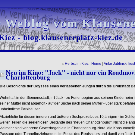
r Weblog vom Klausene
r Weblog vom Klausene
iez - blog.klausenerplatz-kiez.de
iez - blog.klausenerplatz-kiez.de
«
Herbst im Kiez
|
Home
|
Anke Jablinski liest
Neu im Kino: "Jack" - nicht nur ein Roadmov
Charlottenburg
Die Geschichte der Odyssee eines verlassenen Jungen durch die Großstadt Ber
Wohnhaft in der Siemensstadt, irrt Jack - zu Ferienbeginn aus seinem Kinderheim 
seiner Mutter nicht abgeholt - auf der Suche nach seiner Mutter - über stark befa
unheimliche Parkhäuser.
Abziehfolie für diesen inneren und äußeren Suchprozeß des 10jährigen - im Schlep
weiten Teilen die seelenlosen Bestände des "neuen Charlottenburg". Nicht die ange
vielmehr sind verlorene Gewerbegebiete in Charlottenburg-Nord, die Konsummeile 
Passage oder Tunnelbeziehungen, im Focus des Regisseurs und damit von Jack. 