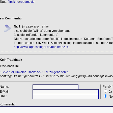
Tags:
film
/
kino
/
roadmovie
ein Kommentar
Nr. 1, jn
,
12.10.2014 - 17:46
...so sieht die “Wilma” dann von oben aus.
(s.a. die treffenden kommentare)
Die Nordcharlottenburger Realität findet im neuen “Kudamm-Blog” des T
Es geht um die “City West”.Schließlich liegt ja dort das geld “auf der Stra
http://www.tagesspiegel.de/berlin/bezirk..
Kein Trackback
Trackback link:
Klicke hier, um eine Trackback-URL zu generieren
Achtung: Die neu generierte URL ist nur 15 Minuten lang gültig und benötigt JavaSc
Persönl
Name:
E-Mail:
Ja
URL:
Ne
Kommentar: