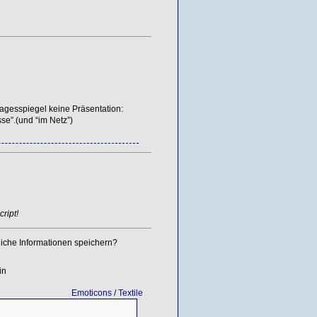
agesspiegel keine Präsentation:
sse”.(und “im Netz”)
ript!
iche Informationen speichern?
in
Emoticons
/
Textile