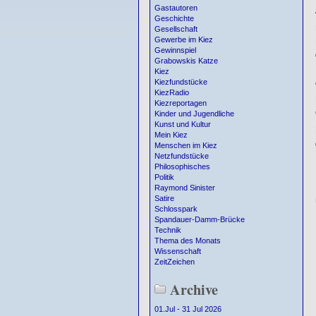
Gastautoren
Geschichte
Gesellschaft
Gewerbe im Kiez
Gewinnspiel
Grabowskis Katze
Kiez
Kiezfundstücke
KiezRadio
Kiezreportagen
Kinder und Jugendliche
Kunst und Kultur
Mein Kiez
Menschen im Kiez
Netzfundstücke
Philosophisches
Politik
Raymond Sinister
Satire
Schlosspark
Spandauer-Damm-Brücke
Technik
Thema des Monats
Wissenschaft
ZeitZeichen
Archive
01.Jul - 31 Jul 2026