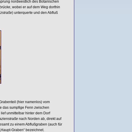
prung nordwestlich des Botanischen
brücke
, wobei er auf dem Weg dorthin
izstraße
) unterquerte und den Abfluß
 Grabenteil (hier namenlos) vom
de das sumpfige Fenn zwischen
ef unmittelbar hinter dem Dorf
azienstraße
nach Norden ab, direkt auf
gesamt zu einem Abflußgraben (auch für
„Haupt-Graben“ bezeichnet.