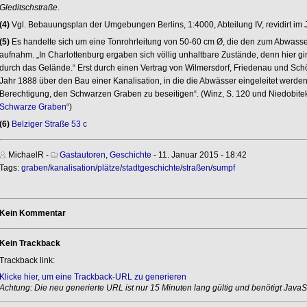
Gleditschstraße
.
(4)
Vgl. Bebauungsplan der Umgebungen Berlins, 1:4000, Abteilung IV, revidirt im
(5)
Es handelte sich um eine Tonrohrleitung von 50-60 cm Ø, die den zum Abwasse
aufnahm. „In Charlottenburg ergaben sich völlig unhaltbare Zustände, denn hier 
durch das Gelände.“ Erst durch einen Vertrag von Wilmersdorf, Friedenau und Sc
Jahr 1888 über den Bau einer Kanalisation, in die die Abwässer eingeleitet werden s
Berechtigung, den Schwarzen Graben zu beseitigen“. (Winz, S. 120 und Niedobitek,
Schwarze Graben
“)
(6)
Belziger Straße 53 c
MichaelR
-
Gastautoren
,
Geschichte
- 11. Januar 2015 - 18:42
Tags:
graben
/
kanalisation
/
plätze
/
stadtgeschichte
/
straßen
/
sumpf
Kein Kommentar
Kein Trackback
Trackback link:
Klicke hier, um eine Trackback-URL zu generieren
Achtung: Die neu generierte URL ist nur 15 Minuten lang gültig und benötigt JavaSc