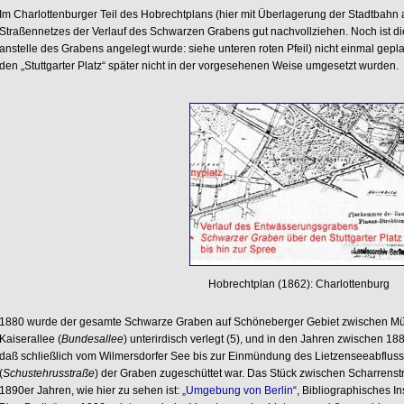
Im Charlottenburger Teil des Hobrechtplans (hier mit Überlagerung der Stadtbahn 
Straßennetzes der Verlauf des Schwarzen Grabens gut nachvollziehen. Noch ist d
anstelle des Grabens angelegt wurde: siehe unteren roten Pfeil) nicht einmal ge
den „Stuttgarter Platz“ später nicht in der vorgesehenen Weise umgesetzt wurden.
Hobrechtplan (1862): Charlottenburg
1880 wurde der gesamte Schwarze Graben auf Schöneberger Gebiet zwischen Mü
Kaiserallee (
Bundesallee
) unterirdisch verlegt (5), und in den Jahren zwischen 18
daß schließlich vom Wilmersdorfer See bis zur Einmündung des Lietzenseeabfluss
(
Schustehrusstraße
) der Graben zugeschüttet war. Das Stück zwischen Scharrens
1890er Jahren, wie hier zu sehen ist: „
Umgebung von Berlin
“, Bibliographisches Ins