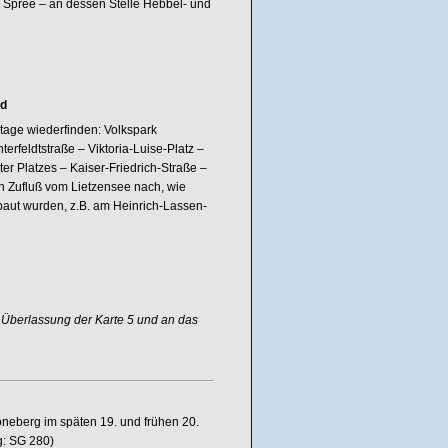
r Spree – an dessen Stelle Hebbel- und
ld
tage wiederfinden: Volkspark
rfeldtstraße – Viktoria-Luise-Platz –
er Platzes – Kaiser-Friedrich-Straße –
n Zufluß vom Lietzensee nach, wie
aut wurden, z.B. am Heinrich-Lassen-
 Überlassung der Karte 5 und an das
neberg im späten 19. und frühen 20.
g: SG 280)