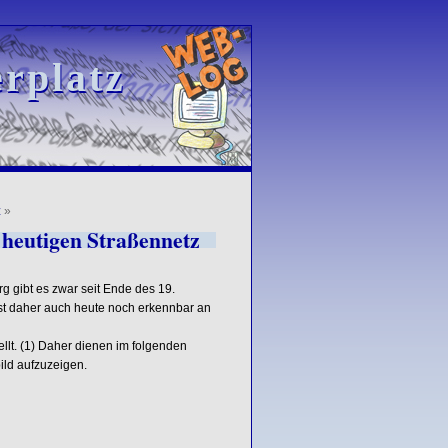
rplatz
rplatz
z
»
heutigen Straßennetz
 gibt es zwar seit Ende des 19.
 ist daher auch heute noch erkennbar an
llt. (1) Daher dienen im folgenden
ild aufzuzeigen.