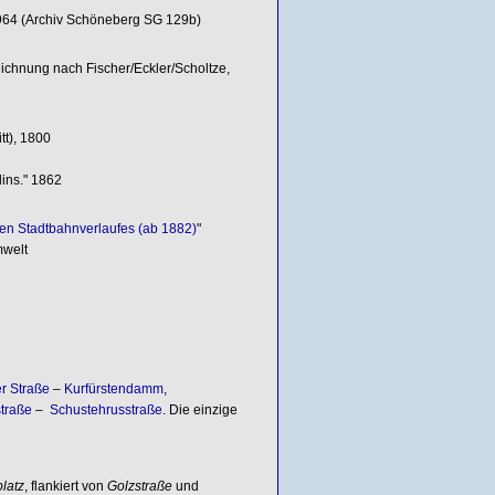
964 (Archiv Schöneberg SG 129b)
chnung nach Fischer/Eckler/Scholtze,
tt), 1800
ins." 1862
ren Stadtbahnverlaufes (ab 1882)
"
mwelt
r Straße
–
Kurfürstendamm
,
straße
–
Schustehrusstraße
. Die einzige
platz
, flankiert von
Golzstraße
und