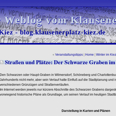
r Weblog vom Klausene
r Weblog vom Klausene
iez - blog.klausenerplatz-kiez.de
iez - blog.klausenerplatz-kiez.de
«
Veranstaltungstipps
|
Home
|
Winter im Kie
Straßen und Plätze: Der Schwarze Graben im 
Den Schwarzen oder Haupt-Graben in Wilmersdorf, Schöneberg und Charlottenburg
Jahrhunderts nicht mehr, aber sein Verlauf hatte Einfluß auf die Stadtplanung und
verschiedenen Grünzügen und Straßenverläufen.
Im Internet werden jeweils nur kürzere Abschnitte des Schwarzen Grabens dargeste
vorwiegend historische Pläne als Grundlage, um seinen Verlauf im heutigen Stadtb
Darstellung in Karten und Plänen