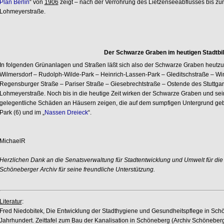
Plan Berlin
“ von
1906
zeigt – nach der Verrohrung des Lietzenseeabflusses bis zu
Lohmeyerstraße.
Der Schwarze Graben im heutigen Stadtbi
In folgenden Grünanlagen und Straßen läßt sich also der Schwarze Graben heutzu
Wilmersdorf – Rudolph-Wilde-Park – Heinrich-Lassen-Park – Gleditschstraße – Winte
Regensburger Straße – Pariser Straße – Giesebrechtstraße – Ostende des Stuttgart
Lohmeyerstraße. Noch bis in die heutige Zeit wirken der Schwarze Graben und sei
gelegentliche Schäden an Häusern zeigen, die auf dem sumpfigen Untergrund geb
Park (6) und im „
Nassen Dreieck
“.
MichaelR
Herzlichen Dank an die Senatsverwaltung für Stadtentwicklung und Umwelt für die
Schöneberger Archiv für seine freundliche Unterstützung.
Literatur
:
Fred Niedobitek, Die Entwicklung der Stadthygiene und Gesundheitspflege in Schö
Jahrhundert. Zeittafel zum Bau der Kanalisation in Schöneberg (Archiv Schöneber