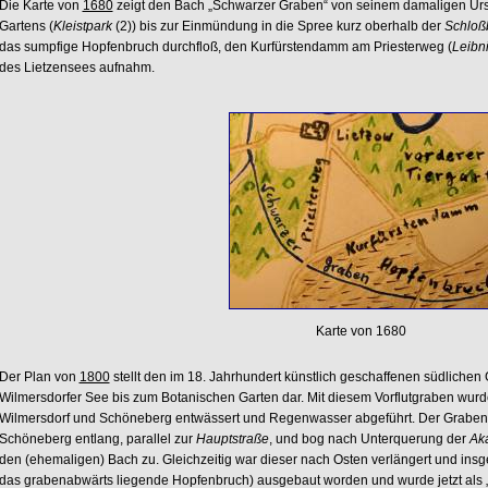
Die Karte von
1680
zeigt den Bach „Schwarzer Graben“ von seinem damaligen Urs
Gartens (
Kleistpark
(2)) bis zur Einmündung in die Spree kurz oberhalb der
Schloß
das sumpfige Hopfenbruch durchfloß, den Kurfürstendamm am Priesterweg (
Leibn
des Lietzensees aufnahm.
Karte von 1680
Der Plan von
1800
stellt den im 18. Jahrhundert künstlich geschaffenen südlichen
Wilmersdorfer See bis zum Botanischen Garten dar. Mit diesem Vorflutgraben wur
Wilmersdorf und Schöneberg entwässert und Regenwasser abgeführt. Der Graben li
Schöneberg entlang, parallel zur
Hauptstraße
, und bog nach Unterquerung der
Ak
den (ehemaligen) Bach zu. Gleichzeitig war dieser nach Osten verlängert und ins
das grabenabwärts liegende Hopfenbruch) ausgebaut worden und wurde jetzt als 