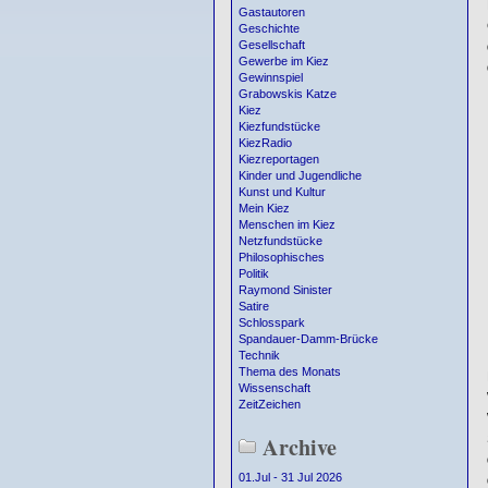
Gastautoren
Geschichte
Gesellschaft
Gewerbe im Kiez
Gewinnspiel
Grabowskis Katze
Kiez
Kiezfundstücke
KiezRadio
Kiezreportagen
Kinder und Jugendliche
Kunst und Kultur
Mein Kiez
Menschen im Kiez
Netzfundstücke
Philosophisches
Politik
Raymond Sinister
Satire
Schlosspark
Spandauer-Damm-Brücke
Technik
Thema des Monats
Wissenschaft
ZeitZeichen
Archive
01.Jul - 31 Jul 2026