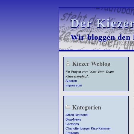
Der Kieze
Der Kieze
Wir bloggen den K
Wir bloggen den K
Kiezer Weblog
Ein Projekt vom
"Kiez-Web-Team
Klausenerplatz"
.
Autoren
Impressum
Kategorien
Alfred Rietschel
Blog-News
Cartoons
Charlottenburger Kiez-Kanonen
Freiraum