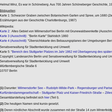
Helmut Winz, Es war in Schöneberg. Aus 700 Jahren Schöneberger Geschichte, 1
Bildquellen
:
Karte 1: Schwarzer Graben zwischen Botanischem Garten und Spree, um 1680 (Zei
Erzählungen aus der Geschichte Charlottenburgs, 1987)
Wikipedia:
Karte 2:
Altes Gebiet von Wilmersdorf bei Berlin mit Grunewaldseenkette (Ausschni
Karte 3 (Ausschnitt):
"Berlin Karte" Stahlstich 1860
Karte 4 (Ausschnitt)
: "Übersichtskarte des Bebauungsplanes der Umgebungen Berl
Senatsverwaltung für Stadtentwicklung und Umwelt:
Karte 5: "
Bereich des Stuttgarter Platzes im Jahr 1862 mit Überlagerung des späte
Copyright: Landesarchiv Berlin und Senatsverwaltung für Stadtentwicklung und U
Senatsverwaltung für Stadtentwicklung und Umwelt
Württembergische Straße 6
10707 Berlin
(1)
Darunter:
Wilmersdorfer See
–
Rudolph-Wilde-Park
–
Regensburger und Parise
Kurfürstendammgesellschaft
–
Stuttgarter Platz und Kaiser-Friedrich-Straße
–
Zille
Gesamtdarstellung befindet sich
hier
(Teil I).
(2)
Die heutigen Namen sind kursiv gesetzt.
(3)
Deren nördlicher Abschnitt wurde zusammen mit der Straße 14 zum
Winterfeldt