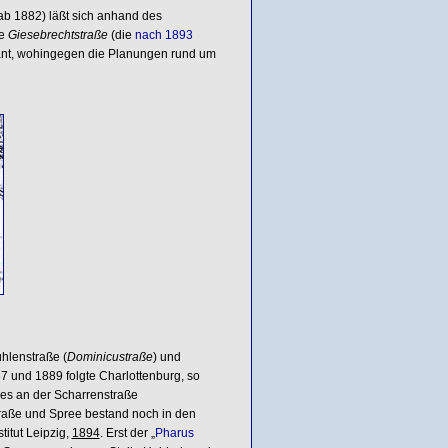
ab 1882) läßt sich anhand des
ie
Giesebrechtstraße
(die
nach 1893
plant, wohingegen die Planungen rund um
hlenstraße (
Dominicustraße
) und
87 und 1889 folgte Charlottenburg, so
es an der Scharrenstraße
traße und Spree bestand noch in den
titut Leipzig,
1894
. Erst der „
Pharus