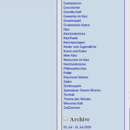
Gastautoren
Geschichte
Gesellschaft
Gewerbe im Kiez
Gewinnspiel
Grabowskis Katze
Kiez
Kiezfundstücke
KiezRadio
Kiezreportagen
Kinder und Jugendliche
Kunst und Kultur
Mein Kiez
Menschen im Kiez
Netzfundstücke
Philosophisches
Politik
Raymond Sinister
Satire
Schlosspark
Spandauer-Damm-Brücke
Technik
Thema des Monats
Wissenschaft
ZeitZeichen
Archive
01.Jul - 31 Jul 2026