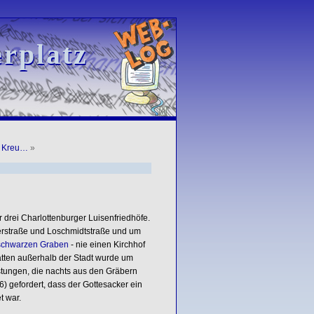
rplatz
rplatz
r Kreu…
»
r drei Charlottenburger Luisenfriedhöfe.
uerstraße und Loschmidtstraße und um
schwarzen Graben
- nie einen Kirchhof
tten außerhalb der Stadt wurde um
tungen, die nachts aus den Gräbern
) gefordert, dass der Gottesacker ein
t war.