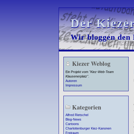
Der Kieze
Der Kieze
Wir bloggen den K
Wir bloggen den K
Kiezer Weblog
Ein Projekt vom
"Kiez-Web-Team
Klausenerplatz"
.
Autoren
Impressum
Kategorien
Alfred Rietschel
Blog-News
Cartoons
Charlottenburger Kiez-Kanonen
Freiraum