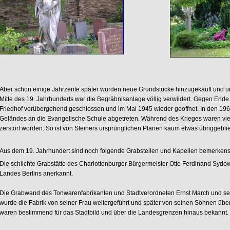
Aber schon einige Jahrzente später wurden neue Grundstücke hinzugekauft und u
Mitte des 19. Jahrhunderts war die Begräbnisanlage völlig verwildert. Gegen Ende
Friedhof vorübergehend geschlossen und im Mai 1945 wieder geoffnet. In den 196
Geländes an die Evangelische Schule abgetreten. Während des Krieges waren v
zerstört worden. So ist von Steiners ursprünglichen Plänen kaum etwas übriggebli
Aus dem 19. Jahrhundert sind noch folgende Grabstellen und Kapellen bemerken
Die schlichte Grabstätte des Charlottenburger Bürgermeister Otto Ferdinand Syd
Landes Berlins anerkannt.
Die Grabwand des Tonwarenfabrikanten und Stadtverordneten Ernst March und se
wurde die Fabrik von seiner Frau weitergeführt und später von seinen Söhnen 
waren bestimmend für das Stadtbild und über die Landesgrenzen hinaus bekannt.