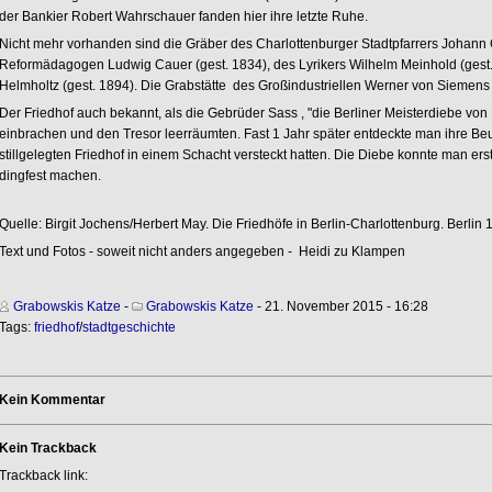
der Bankier Robert Wahrschauer fanden hier ihre letzte Ruhe.
Nicht mehr vorhanden sind die Gräber des Charlottenburger Stadtpfarrers Johann G
Reformädagogen Ludwig Cauer (gest. 1834), des Lyrikers Wilhelm Meinhold (gest
Helmholtz (gest. 1894). Die Grabstätte des Großindustriellen Werner von Siemens
Der Friedhof auch bekannt, als die Gebrüder Sass , "die Berliner Meisterdiebe von 
einbrachen und den Tresor leerräumten. Fast 1 Jahr später entdeckte man ihre Beut
stillgelegten Friedhof in einem Schacht versteckt hatten. Die Diebe konnte man er
dingfest machen.
Quelle: Birgit Jochens/Herbert May. Die Friedhöfe in Berlin-Charlottenburg. Berlin 
Text und Fotos - soweit nicht anders angegeben - Heidi zu Klampen
Grabowskis Katze
-
Grabowskis Katze
- 21. November 2015 - 16:28
Tags:
friedhof
/
stadtgeschichte
Kein Kommentar
Kein Trackback
Trackback link: