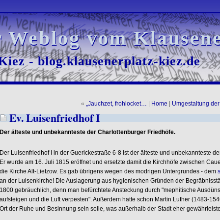
r Weblog vom Klausene
r Weblog vom Klausene
iez - blog.klausenerplatz-kiez.de
iez - blog.klausenerplatz-kiez.de
«
„Jauchzet, frohlocket…
|
Home
|
Umgestaltung de
Ev. Luisenfriedhof I
Der älteste und unbekannteste der Charlottenburger Friedhöfe.
Der Luisenfriedhof I in der Guerickestraße 6-8 ist der älteste und unbekannteste de
Er wurde am 16. Juli 1815 eröffnet und ersetzte damit die Kirchhöfe zwischen Ca
die Kirche Alt-Lietzow. Es gab übrigens wegen des modrigen Untergrundes - dem
an der Luisenkirche! Die Auslagerung aus hygienischen Gründen der Begräbnisstä
1800 gebräuchlich, denn man befürchtete Ansteckung durch "mephitische Ausdüns
aufsteigen und die Luft verpesten". Außerdem hatte schon Martin Luther (1483-1546
Ort der Ruhe und Besinnung sein solle, was außerhalb der Stadt eher gewährleiste