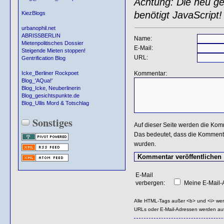
Achtung: Die neu gen
benötigt JavaScript!
KiezBlogs
urbanophil.net
ABRISSBERLIN
Name:
Mietenpolitisches Dossier
E-Mail:
Steigende Mieten stoppen!
URL:
Gentrification Blog
Kommentar:
Icke_Berliner Rockpoet
Blog_'AQua!'
Blog_Icke, Neuberlinerin
Blog_gesichtspunkte.de
Blog_Ullis Mord & Totschlag
Sonstiges
Auf dieser Seite werden die Kom
Das bedeutet, dass die Kommentar
wurden.
E-Mail
verbergen:
Meine E-Mail-A
Alle HTML-Tags außer <b> und <i> we
URLs oder E-Mail-Adressen werden au