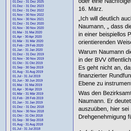
oder eine Nachfolger
01.Dez - 31 Dez 2025
01.Dez - 31 Dez 2023
16. März.
01.Dez - 31 Dez 2022
01.Nov - 30 Nov 2022
„Ich will deutlich au
01.Nov - 30 Nov 2021
01.Dez - 31 Dez 2020
Naumann, „ dass die
01.Nov - 30 Nov 2020
01.Mai - 31 Mai 2020
in einer beispiellos
01.Apr - 30 Apr 2020
orientierenden Weise
01.Mär - 31 Mär 2020
01.Feb - 29 Feb 2020
01.Jan - 31 Jan 2020
Warum Naumann dies
01.Dez - 31 Dez 2019
in der BVV öffentlic
01.Nov - 30 Nov 2019
01.Okt - 31 Okt 2019
Es geht nicht an, da
01.Sep - 30 Sep 2019
01.Aug - 31 Aug 2019
finanzierter Rundfu
01.Jul - 31 Jul 2019
01.Jun - 30 Jun 2019
Ebene zu instrument
01.Mai - 31 Mai 2019
01.Apr - 30 Apr 2019
Was den Bezirksamts
01.Mär - 31 Mär 2019
01.Feb - 28 Feb 2019
Naumann. Er deutete
01.Jan - 31 Jan 2019
01.Dez - 31 Dez 2018
auszuüben, hier sei
01.Nov - 30 Nov 2018
Drehgenehmigung fü
01.Okt - 31 Okt 2018
01.Sep - 30 Sep 2018
01.Aug - 31 Aug 2018
01.Jul - 31 Jul 2018