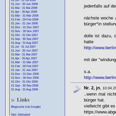
01.Jul - 31 Jul 2008
01.Jun - 30 Jun 2008
jedenfalls auf de
01.Mai - 31 Mai 2008
01.Apr - 30 Apr 2008
01.Mär - 31 Mär 2008
nächste woche 
01.Feb - 29 Feb 2008
bürger*in stell
01.Jan - 31 Jan 2008
01.Dez - 31 Dez 2007
01.Nov - 30 Nov 2007
dolle ist dazu,
01.Okt - 31 Okt 2007
01.Sep - 30 Sep 2007
hatte
01.Aug - 31 Aug 2007
http://www.berli
01.Jul - 31 Jul 2007
01.Jun - 30 Jun 2007
01.Mai - 31 Mai 2007
01.Apr - 30 Apr 2007
mit der “windung
01.Mär - 31 Mär 2007
01.Feb - 28 Feb 2007
01.Jan - 31 Jan 2007
s.a.
01.Dez - 31 Dez 2006
http://www.berli
01.Nov - 30 Nov 2006
01.Okt - 31 Okt 2006
01.Sep - 30 Sep 2006
Nr. 2, jn
,
10.04.2
01.Aug - 31 Aug 2006
..wenn mal nich
Links
bürger hat.
vielleicht gibt e
Blogsuche (via Google)
https://www.abg
Kiez_Netzwerk