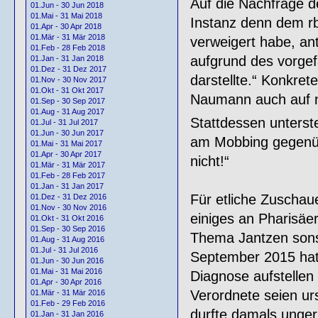
Auf die Nachfrage d
01.Jun - 30 Jun 2018
01.Mai - 31 Mai 2018
Instanz denn dem r
01.Apr - 30 Apr 2018
01.Mär - 31 Mär 2018
verweigert habe, an
01.Feb - 28 Feb 2018
aufgrund des vorgefa
01.Jan - 31 Jan 2018
01.Dez - 31 Dez 2017
darstellte.“ Konkre
01.Nov - 30 Nov 2017
01.Okt - 31 Okt 2017
Naumann auch auf n
01.Sep - 30 Sep 2017
01.Aug - 31 Aug 2017
Stattdessen unterste
01.Jul - 31 Jul 2017
01.Jun - 30 Jun 2017
am Mobbing gegenübe
01.Mai - 31 Mai 2017
01.Apr - 30 Apr 2017
nicht!“
01.Mär - 31 Mär 2017
01.Feb - 28 Feb 2017
01.Jan - 31 Jan 2017
Für etliche Zuschau
01.Dez - 31 Dez 2016
01.Nov - 30 Nov 2016
einiges an Pharisäe
01.Okt - 31 Okt 2016
01.Sep - 30 Sep 2016
Thema Jantzen sons
01.Aug - 31 Aug 2016
01.Jul - 31 Jul 2016
September 2015 hatt
01.Jun - 30 Jun 2016
01.Mai - 31 Mai 2016
Diagnose aufstellen
01.Apr - 30 Apr 2016
Verordnete seien ur
01.Mär - 31 Mär 2016
01.Feb - 29 Feb 2016
durfte damals unger
01.Jan - 31 Jan 2016