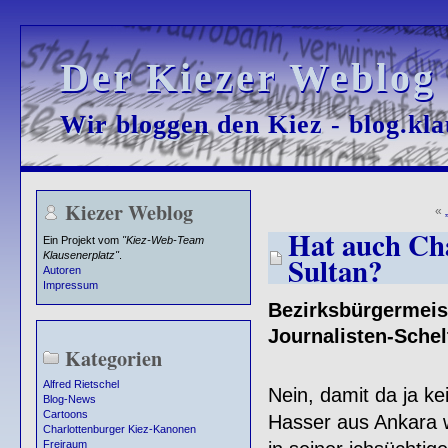
Der Kiezer Weblog
Der Kiezer Weblog
Wir bloggen den Kiez - blog.kla
Wir bloggen den Kiez - blog.kla
Kiezer Weblog
«
Hat auch Ch
Ein Projekt vom
"Kiez-Web-Team
Klausenerplatz"
.
Sultan?
Autoren
Impressum
Bezirksbürgermeis
Journalisten-Schel
Kategorien
Alfred Rietschel
Nein, damit da ja k
Blog-News
Cartoons
Hasser aus Ankara w
Charlottenburger Kiez-Kanonen
Freiraum