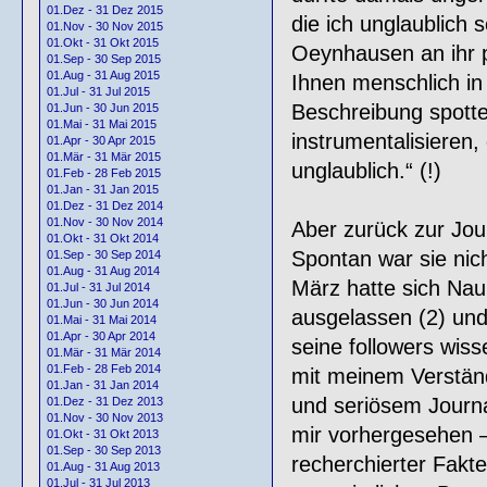
01.Dez - 31 Dez 2015
die ich unglaublich 
01.Nov - 30 Nov 2015
01.Okt - 31 Okt 2015
Oeynhausen an ihr 
01.Sep - 30 Sep 2015
01.Aug - 31 Aug 2015
Ihnen menschlich in 
01.Jul - 31 Jul 2015
Beschreibung spottet
01.Jun - 30 Jun 2015
01.Mai - 31 Mai 2015
instrumentalisieren,
01.Apr - 30 Apr 2015
01.Mär - 31 Mär 2015
unglaublich.“ (!)
01.Feb - 28 Feb 2015
01.Jan - 31 Jan 2015
01.Dez - 31 Dez 2014
01.Nov - 30 Nov 2014
Aber zurück zur Jour
01.Okt - 31 Okt 2014
Spontan war sie nic
01.Sep - 30 Sep 2014
01.Aug - 31 Aug 2014
März hatte sich Nau
01.Jul - 31 Jul 2014
01.Jun - 30 Jun 2014
ausgelassen (2) und
01.Mai - 31 Mai 2014
01.Apr - 30 Apr 2014
seine followers wiss
01.Mär - 31 Mär 2014
01.Feb - 28 Feb 2014
mit meinem Verständ
01.Jan - 31 Jan 2014
und seriösem Journa
01.Dez - 31 Dez 2013
01.Nov - 30 Nov 2013
mir vorhergesehen –
01.Okt - 31 Okt 2013
01.Sep - 30 Sep 2013
recherchierter Fakt
01.Aug - 31 Aug 2013
01.Jul - 31 Jul 2013