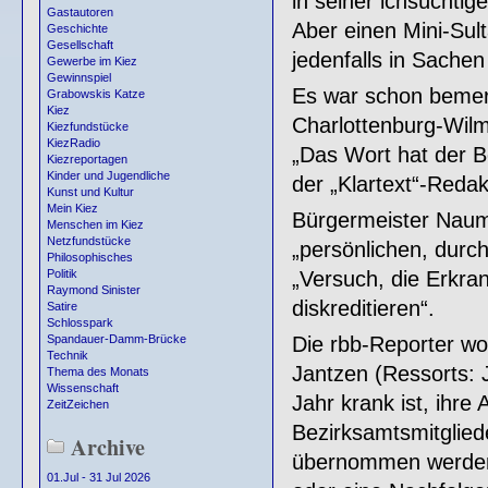
in seiner ichsüchtig
Gastautoren
Aber einen Mini-Sul
Geschichte
Gesellschaft
jedenfalls in Sachen
Gewerbe im Kiez
Gewinnspiel
Es war schon bemer
Grabowskis Katze
Kiez
Charlottenburg-Wil
Kiezfundstücke
KiezRadio
„Das Wort hat der B
Kiezreportagen
Kinder und Jugendliche
der „Klartext“-Redak
Kunst und Kultur
Mein Kiez
Bürgermeister Naum
Menschen im Kiez
Netzfundstücke
„persönlichen, durc
Philosophisches
„Versuch, die Erkran
Politik
Raymond Sinister
diskreditieren“.
Satire
Schlosspark
Die rbb-Reporter wol
Spandauer-Damm-Brücke
Technik
Jantzen (Ressorts: J
Thema des Monats
Wissenschaft
Jahr krank ist, ihre
ZeitZeichen
Bezirksamtsmitglied
Archive
übernommen werden
01.Jul - 31 Jul 2026