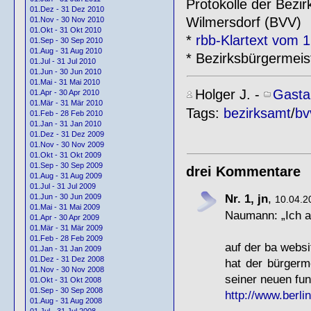
Protokolle der Bezi
01.Dez - 31 Dez 2010
Wilmersdorf (BVV)
01.Nov - 30 Nov 2010
01.Okt - 31 Okt 2010
*
rbb-Klartext vom 
01.Sep - 30 Sep 2010
01.Aug - 31 Aug 2010
* Bezirksbürgermei
01.Jul - 31 Jul 2010
01.Jun - 30 Jun 2010
01.Mai - 31 Mai 2010
Holger J.
-
Gasta
01.Apr - 30 Apr 2010
01.Mär - 31 Mär 2010
Tags:
bezirksamt
/
bv
01.Feb - 28 Feb 2010
01.Jan - 31 Jan 2010
01.Dez - 31 Dez 2009
01.Nov - 30 Nov 2009
01.Okt - 31 Okt 2009
01.Sep - 30 Sep 2009
drei Kommentare
01.Aug - 31 Aug 2009
01.Jul - 31 Jul 2009
Nr. 1, jn
,
01.Jun - 30 Jun 2009
10.04.2
01.Mai - 31 Mai 2009
Naumann: „Ich al
01.Apr - 30 Apr 2009
01.Mär - 31 Mär 2009
01.Feb - 28 Feb 2009
auf der ba websi
01.Jan - 31 Jan 2009
01.Dez - 31 Dez 2008
hat der bürgerm
01.Nov - 30 Nov 2008
seiner neuen fun
01.Okt - 31 Okt 2008
01.Sep - 30 Sep 2008
http://www.berli
01.Aug - 31 Aug 2008