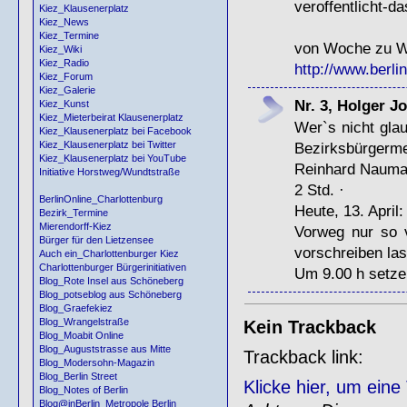
veroffentlicht-d
Kiez_Klausenerplatz
Kiez_News
Kiez_Termine
von Woche zu Wo
Kiez_Wiki
Kiez_Radio
http://www.berli
Kiez_Forum
Kiez_Galerie
Nr. 3, Holger Jo
Kiez_Kunst
Kiez_Mieterbeirat Klausenerplatz
Wer`s nicht gla
Kiez_Klausenerplatz bei Facebook
Bezirksbürgerme
Kiez_Klausenerplatz bei Twitter
Kiez_Klausenerplatz bei YouTube
Reinhard Naum
Initiative Horstweg/Wundtstraße
2 Std. ·
BerlinOnline_Charlottenburg
Heute, 13. April:
Bezirk_Termine
Mierendorff-Kiez
Vorweg nur so 
Bürger für den Lietzensee
vorschreiben las
Auch ein_Charlottenburger Kiez
Charlottenburger Bürgerinitiativen
Um 9.00 h setze 
Blog_Rote Insel aus Schöneberg
Blog_potseblog aus Schöneberg
Blog_Graefekiez
Blog_Wrangelstraße
Kein Trackback
Blog_Moabit Online
Blog_Auguststrasse aus Mitte
Trackback link:
Blog_Modersohn-Magazin
Blog_Berlin Street
Klicke hier, um ein
Blog_Notes of Berlin
Blog@inBerlin_Metropole Berlin