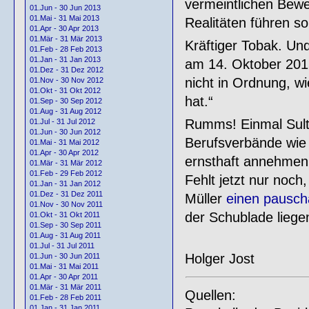
vermeintlichen Bewei
01.Jun - 30 Jun 2013
01.Mai - 31 Mai 2013
Realitäten führen sol
01.Apr - 30 Apr 2013
01.Mär - 31 Mär 2013
Kräftiger Tobak. Un
01.Feb - 28 Feb 2013
01.Jan - 31 Jan 2013
am 14. Oktober 2015 
01.Dez - 31 Dez 2012
nicht in Ordnung, w
01.Nov - 30 Nov 2012
01.Okt - 31 Okt 2012
hat.“
01.Sep - 30 Sep 2012
01.Aug - 31 Aug 2012
Rumms! Einmal Sult
01.Jul - 31 Jul 2012
01.Jun - 30 Jun 2012
Berufsverbände wie 
01.Mai - 31 Mai 2012
01.Apr - 30 Apr 2012
ernsthaft annehmen
01.Mär - 31 Mär 2012
01.Feb - 29 Feb 2012
Fehlt jetzt nur noc
01.Jan - 31 Jan 2012
01.Dez - 31 Dez 2011
Müller
einen pausch
01.Nov - 30 Nov 2011
der Schublade liege
01.Okt - 31 Okt 2011
01.Sep - 30 Sep 2011
01.Aug - 31 Aug 2011
01.Jul - 31 Jul 2011
Holger Jost
01.Jun - 30 Jun 2011
01.Mai - 31 Mai 2011
01.Apr - 30 Apr 2011
01.Mär - 31 Mär 2011
Quellen:
01.Feb - 28 Feb 2011
01.Jan - 31 Jan 2011