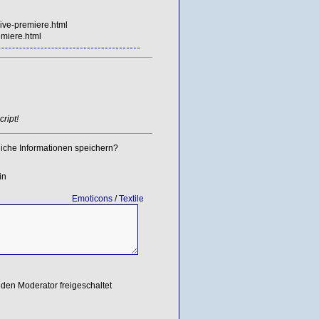
ive-premiere.html
emiere.html
ript!
iche Informationen speichern?
in
Emoticons
/
Textile
den Moderator freigeschaltet