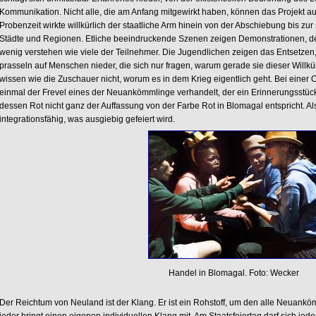
Kommunikation. Nicht alle, die am Anfang mitgewirkt haben, können das Projekt au
Probenzeit wirkte willkürlich der staatliche Arm hinein von der Abschiebung bis zu
Städte und Regionen. Etliche beeindruckende Szenen zeigen Demonstrationen, d
wenig verstehen wie viele der Teilnehmer. Die Jugendlichen zeigen das Entsetze
prasseln auf Menschen nieder, die sich nur fragen, warum gerade sie dieser Willkü
wissen wie die Zuschauer nicht, worum es in dem Krieg eigentlich geht. Bei einer
einmal der Frevel eines der Neuankömmlinge verhandelt, der ein Erinnerungsstü
dessen Rot nicht ganz der Auffassung von der Farbe Rot in Blomagal entspricht. Als e
integrationsfähig, was ausgiebig gefeiert wird.
Handel in Blomagal. Foto: Wecker
Der Reichtum von Neuland ist der Klang. Er ist ein Rohstoff, um den alle Neuank
jeder bringt einen eigenen individuellen Klang mit. Am Staatsfeiertag darf sich jede