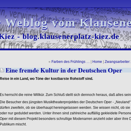
r Weblog vom Klausene
r Weblog vom Klausene
iez - blog.klausenerplatz-kiez.de
iez - blog.klausenerplatz-kiez.de
«
Farben des Frühlings …
|
Home
|
Zwangsarbeiter:
Eine fremde Kultur in der Deutschen Oper
Reise in ein Land, wo Töne der kostbarste Rohstoff sind.
Es herrscht die reine Willkür. Zum Schluß stellt sich dennoch heraus, daß alles sei
Die Besucher des jüngsten Musiktheaterprojektes der Deutschen Oper - „Neuland“ -
dürfen zweifeln, ob sie überhaupt hereingelassen werden. Sie wissen nicht, ob si
oder nur geduldet werden. Unter ihnen sind zahlreiche auffällig gekleidete Person
Oper mit diesem Projekt besonders schrullige Modenarren anzieht oder aber ihre D
Publikum mischt.