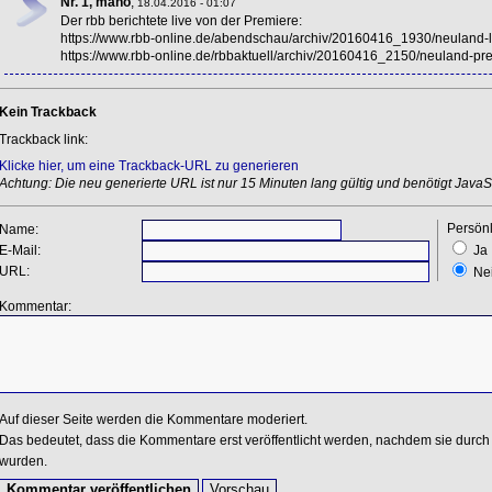
Nr. 1, maho
,
18.04.2016 - 01:07
Der rbb berichtete live von der Premiere:
https://www.rbb-online.de/abendschau/archiv/20160416_1930/neuland-l
https://www.rbb-online.de/rbbaktuell/archiv/20160416_2150/neuland-pr
Kein Trackback
Trackback link:
Klicke hier, um eine Trackback-URL zu generieren
Achtung: Die neu generierte URL ist nur 15 Minuten lang gültig und benötigt JavaSc
Persönl
Name:
E-Mail:
Ja
URL:
Ne
Kommentar:
Auf dieser Seite werden die Kommentare moderiert.
Das bedeutet, dass die Kommentare erst veröffentlicht werden, nachdem sie durch 
wurden.