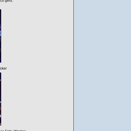
ch geht.
ecker