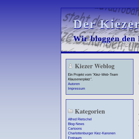
Der Kieze
Der Kieze
Wir bloggen den K
Wir bloggen den K
Kiezer Weblog
Ein Projekt vom
"Kiez-Web-Team
Klausenerplatz"
.
Autoren
Impressum
Kategorien
Alfred Rietschel
Blog-News
Cartoons
Charlottenburger Kiez-Kanonen
Freiraum