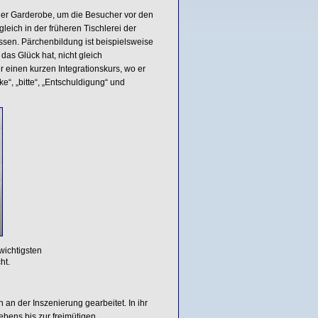
der Garderobe, um die Besucher vor den
eich in der früheren Tischlerei der
ssen. Pärchenbildung ist beispielsweise
as Glück hat, nicht gleich
 einen kurzen Integrationskurs, wo er
e“, „bitte“, „Entschuldigung“ und
wichtigsten
ht.
an der Inszenierung gearbeitet. In ihr
ebens bis zur freimütigen