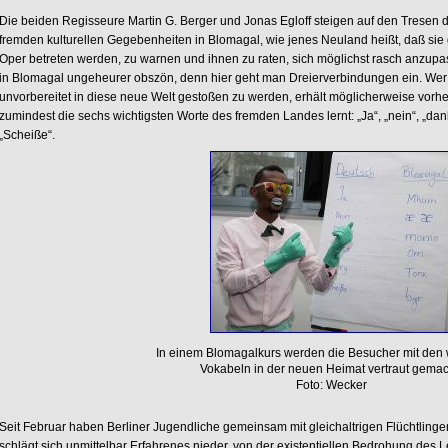
Die beiden Regisseure Martin G. Berger und Jonas Egloff steigen auf den Tresen 
fremden kulturellen Gegebenheiten in Blomagal, wie jenes Neuland heißt, daß sie gl
Oper betreten werden, zu warnen und ihnen zu raten, sich möglichst rasch anzupa
in Blomagal ungeheurer obszön, denn hier geht man Dreierverbindungen ein. Wer d
unvorbereitet in diese neue Welt gestoßen zu werden, erhält möglicherweise vorher
zumindest die sechs wichtigsten Worte des fremden Landes lernt: „Ja“, „nein“, „dank
„Scheiße“.
In einem Blomagalkurs werden die Besucher mit den 
Vokabeln in der neuen Heimat vertraut gemac
Foto: Wecker
Seit Februar haben Berliner Jugendliche gemeinsam mit gleichaltrigen Flüchtlingen 
schlägt sich unmittelbar Erfahrenes nieder, von der existentiellen Bedrohung des L