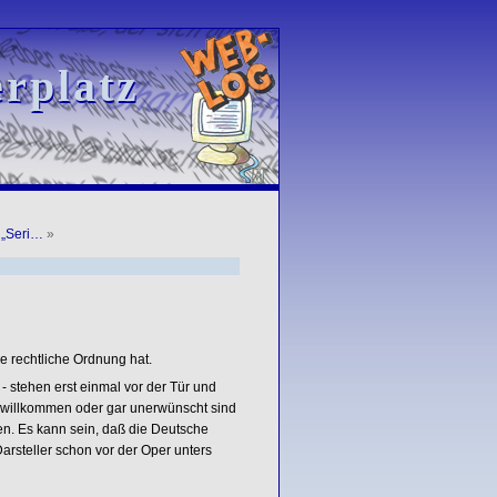
rplatz
rplatz
 „Seri…
»
ne rechtliche Ordnung hat.
 stehen erst einmal vor der Tür und
e willkommen oder gar unerwünscht sind
en. Es kann sein, daß die Deutsche
arsteller schon vor der Oper unters