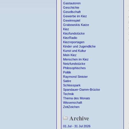
Gastautoren
Geschichte
Gesellschaft
Gewerbe im Kiez
Gewinnspiel
Grabowskis Katze
Kiez
Kiezfundstücke
KiezRadio
Kiezreportagen
Kinder und Jugendliche
Kunst und Kultur
Mein Kiez
Menschen im Kiez
Netzfundstücke
Philosophisches
Politik
Raymond Sinister
Satire
Schlosspark
Spandauer-Damm-Brücke
Technik
Thema des Monats
Wissenschaft
ZeitZeichen
Archive
01.Jul - 31 Jul 2026