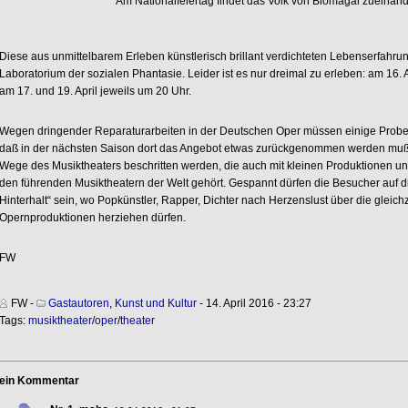
Am Nationalfeiertag findet das Volk von Blomagal zueinand
Diese aus unmittelbarem Erleben künstlerisch brillant verdichteten Lebenserfahrun
Laboratorium der sozialen Phantasie. Leider ist es nur dreimal zu erleben: am 16.
am 17. und 19. April jeweils um 20 Uhr.
Wegen dringender Reparaturarbeiten in der Deutschen Oper müssen einige Proben 
daß in der nächsten Saison dort das Angebot etwas zurückgenommen werden muß
Wege des Musiktheaters beschritten werden, die auch mit kleinen Produktionen un
den führenden Musiktheatern der Welt gehört. Gespannt dürfen die Besucher auf d
Hinterhalt“ sein, wo Popkünstler, Rapper, Dichter nach Herzenslust über die gleic
Opernproduktionen herziehen dürfen.
FW
FW
-
Gastautoren
,
Kunst und Kultur
- 14. April 2016 - 23:27
Tags:
musiktheater
/
oper
/
theater
ein Kommentar