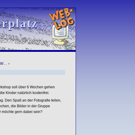
rplatz
rplatz
: W…
»
Workshop soll über 6 Wochen gehen
ie Kinder natürlich kostenfrei.
g. Den Spaß an der Fotografie teilen,
chen, die Bilder in der Gruppe
r möchte gern dabei sein?