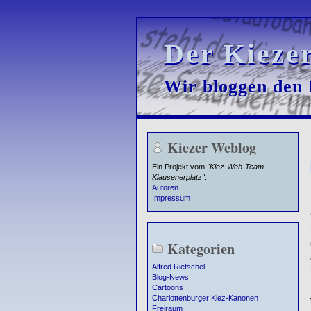
Der Kieze
Der Kieze
Wir bloggen den K
Wir bloggen den K
Kiezer Weblog
Ein Projekt vom
"Kiez-Web-Team
Klausenerplatz"
.
Autoren
Impressum
Kategorien
Alfred Rietschel
Blog-News
Cartoons
Charlottenburger Kiez-Kanonen
Freiraum