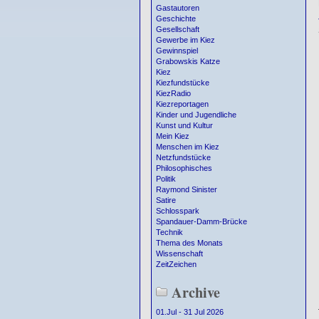
Gastautoren
Geschichte
Gesellschaft
Gewerbe im Kiez
Gewinnspiel
Grabowskis Katze
Kiez
Kiezfundstücke
KiezRadio
Kiezreportagen
Kinder und Jugendliche
Kunst und Kultur
Mein Kiez
Menschen im Kiez
Netzfundstücke
Philosophisches
Politik
Raymond Sinister
Satire
Schlosspark
Spandauer-Damm-Brücke
Technik
Thema des Monats
Wissenschaft
ZeitZeichen
Archive
01.Jul - 31 Jul 2026