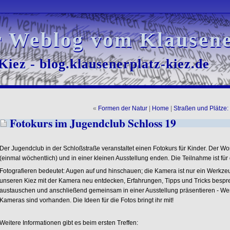
r Weblog vom Klausene
r Weblog vom Klausene
iez - blog.klausenerplatz-kiez.de
iez - blog.klausenerplatz-kiez.de
«
Formen der Natur
|
Home
|
Straßen und Plätze
Fotokurs im Jugendclub Schloss 19
Der Jugendclub in der Schloßstraße veranstaltet einen Fotokurs für Kinder. Der 
(einmal wöchentlich) und in einer kleinen Ausstellung enden. Die Teilnahme ist für d
Fotografieren bedeutet: Augen auf und hinschauen; die Kamera ist nur ein Werkzeu
unseren Kiez mit der Kamera neu entdecken, Erfahrungen, Tipps und Tricks bespre
austauschen und anschließend gemeinsam in einer Ausstellung präsentieren - We
Kameras sind vorhanden. Die Ideen für die Fotos bringt ihr mit!
Weitere Informationen gibt es beim ersten Treffen: