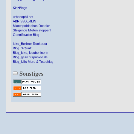
KiezBlogs
urbanophil.net
ABRISSBERLIN
Mietenpolitisches Dossier
Steigende Mieten stoppen!
Gentrification Blog
Icke_Berliner Rockpoet
Blog_'AQua!'
Blog_Icke, Neuberlinerin
Blog_gesichtspunkte.de
Blog_Ullis Mord & Totschlag
Sonstiges