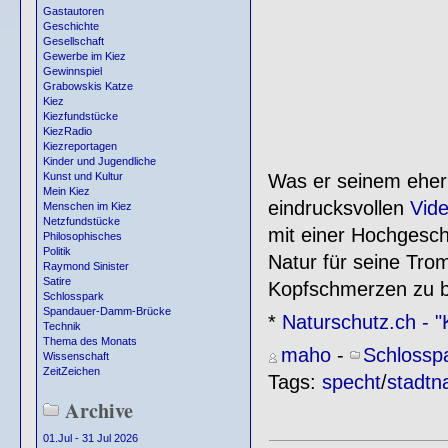
Gastautoren
Geschichte
Gesellschaft
Gewerbe im Kiez
Gewinnspiel
Grabowskis Katze
Kiez
Kiezfundstücke
KiezRadio
Kiezreportagen
Kinder und Jugendliche
Was er seinem eher z
Kunst und Kultur
Mein Kiez
eindrucksvollen
Vid
Menschen im Kiez
Netzfundstücke
mit einer Hochgesch
Philosophisches
Politik
Natur für seine Tro
Raymond Sinister
Satire
Kopfschmerzen zu b
Schlosspark
Spandauer-Damm-Brücke
*
Naturschutz.ch - 
Technik
Thema des Monats
maho
-
Schlossp
Wissenschaft
ZeitZeichen
Tags:
specht
/
stadtn
Archive
01.Jul - 31 Jul 2026