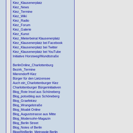
Kiez_Klausenerplatz
Kiez_News
Kiez_Termine
Kiez_Wiki
Kiez_Radio
Kiez_Forum
Kiez_Galerie
Kiez_Kunst
Kiez_Mieterbeirat Klausenerplatz
Kiez_Klausenerplatz bei Facebook
Kiez_Klausenerplatz bei Twitter
Kiez_Klausenerplatz bei YouTube
Initiative Horstweg/Wundtstraße
BerlinOnline_Charlottenburg
Bezirk_Termine
Mierendorff-Kiez
Bürger für den Lietzensee
Auch ein_Charlottenburger Kiez
Charlottenburger Bürgerinitiativen
Blog_Rote Insel aus Schöneberg
Blog_potseblog aus Schöneberg
Blog_Graefekiez
Blog_Wrangelstraße
Blog_Moabit Online
Blog_Auguststrasse aus Mitte
Blog_Modersohn-Magazin
Blog_Berlin Street
Blog_Notes of Berlin
Blog@inBerlin_Metropole Berlin