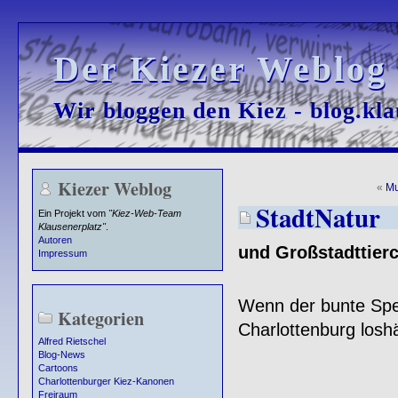
Der Kiezer Weblog
Der Kiezer Weblog
Wir bloggen den Kiez - blog.kla
Wir bloggen den Kiez - blog.kla
Kiezer Weblog
«
Mu
StadtNatur
Ein Projekt vom
"Kiez-Web-Team
Klausenerplatz"
.
Autoren
und Großstadttier
Impressum
Wenn der bunte Spe
Kategorien
Charlottenburg losh
Alfred Rietschel
Blog-News
Cartoons
Charlottenburger Kiez-Kanonen
Freiraum