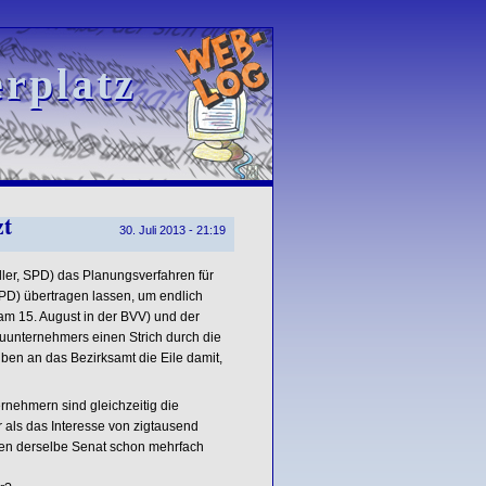
rplatz
rplatz
zt
30. Juli 2013 - 21:19
ller, SPD) das Planungsverfahren für
PD) übertragen lassen, um endlich
am 15. August in der BVV) und der
unternehmers einen Strich durch die
en an das Bezirksamt die Eile damit,
nehmern sind gleichzeitig die
als das Interesse von zigtausend
gen derselbe Senat schon mehrfach