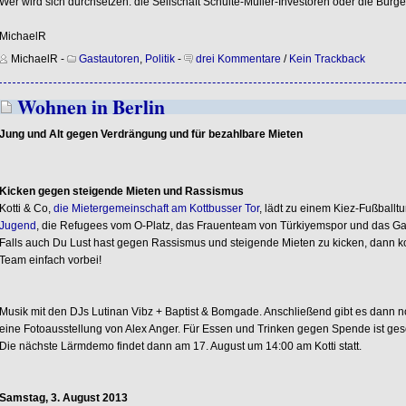
Wer wird sich durchsetzen: die Seilschaft Schulte-Müller-Investoren oder die Bürge
MichaelR
MichaelR
-
Gastautoren
,
Politik
-
drei Kommentare
/
Kein Trackback
Wohnen in Berlin
Jung und Alt gegen Verdrängung und für bezahlbare Mieten
Kicken gegen steigende Mieten und Rassismus
Kotti & Co,
die Mietergemeinschaft am Kottbusser Tor
, lädt zu einem Kiez-Fußballtu
Jugend
, die Refugees vom O-Platz, das Frauenteam von Türkiyemspor und das Gar
Falls auch Du Lust hast gegen Rassismus und steigende Mieten zu kicken, dann k
Team einfach vorbei!
Musik mit den DJs Lutinan Vibz + Baptist & Bomgade. Anschließend gibt es dann 
eine Fotoausstellung von Alex Anger. Für Essen und Trinken gegen Spende ist ges
Die nächste Lärmdemo findet dann am 17. August um 14:00 am Kotti statt.
Samstag, 3. August 2013