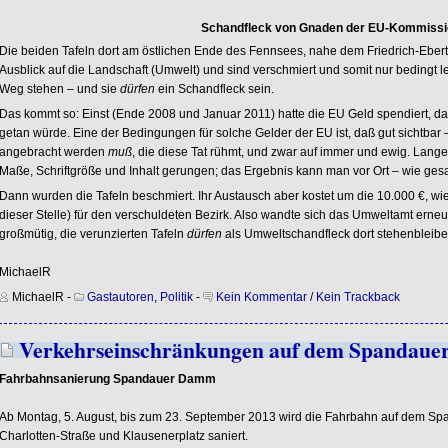
Schandfleck von Gnaden der EU-Kommissi
Die beiden Tafeln dort am östlichen Ende des Fennsees, nahe dem Friedrich-Ebert
Ausblick auf die Landschaft (Umwelt) und sind verschmiert und somit nur bedingt l
Weg stehen – und sie
dürfen
ein Schandfleck sein.
Das kommt so: Einst (Ende 2008 und Januar 2011) hatte die EU Geld spendiert, da
getan würde. Eine der Bedingungen für solche Gelder der EU ist, daß gut sichtbar –
angebracht werden
muß
, die diese Tat rühmt, und zwar auf immer und ewig. Lan
Maße, Schriftgröße und Inhalt gerungen; das Ergebnis kann man vor Ort – wie gesa
Dann wurden die Tafeln beschmiert. Ihr Austausch aber kostet um die 10.000 €, wie 
dieser Stelle) für den verschuldeten Bezirk. Also wandte sich das Umweltamt erneu
großmütig, die verunzierten Tafeln
dürfen
als Umweltschandfleck dort stehenbleibe
MichaelR
MichaelR
-
Gastautoren
,
Politik
-
Kein Kommentar
/
Kein Trackback
Verkehrseinschränkungen auf dem Spandau
Fahrbahnsanierung Spandauer Damm
Ab Montag, 5. August, bis zum 23. September 2013 wird die Fahrbahn auf dem 
Charlotten-Straße und Klausenerplatz saniert.