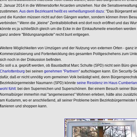
2. Januar 2014 in die Wilmersdorfer Arcarden umziehen. Nur die Senatsverwaltun
zustimmen.
Aus dem Bezirksamt heißt es verheißungsvoll dazu
: "Das Bürgeramt wi
und die Kunden müssen nicht auf den Gängen warten, sondern können ihren Bes
verbinden." Wenn die „kleine“ Zentralbibliothek erst dort noch eröffnet und das Wun
könnte es ja schließlich gleich um die Ecke in der Einkaufsmeile erworben werden
ganz andere "Bildungsangebote" recht bunt entgegen.
Weitere Möglichkeiten von Umzügen und der Nutzung von externen Orten - ganz im
Kommerzialisierung und Fortentwicklung des gesamten Politgeschehens zum Unterha
sich noch in der Diskussion befinden.
So soll u.a. geprüft werden, ob Baustadtrat Marc Schulte (SPD) nicht sein Büro gle
Charlottenburg
bei seinen
genehmen "Partnern"
aufschlagen kann. Ein Security-Se
dafür, daß er nicht unnötig vom gemeinen Volk belästigt wird, denn Bürgersprechst
Bezirksbürgermeister Naumann (SPD) könnte
seine Residenz im Haus Cumberland
wohl fühlt
: bei den Superreichen und Superschönen. Bei einem Besuch seiner Bür
Normalbürger immerhin mal "angemessenes" Wohnen erleben, hätte also zusätzlich
am Kudamm, wo er anschließend, all seiner Probleme beim Bezirksbürgermeister hö
flanieren und shoppen kann.