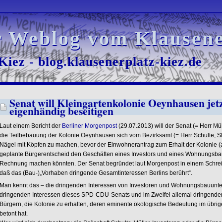
r Weblog vom Klausene
r Weblog vom Klausene
iez - blog.klausenerplatz-kiez.de
iez - blog.klausenerplatz-kiez.de
Senat will Kleingartenkolonie Oeynhausen jet
eigenhändig beseitigen
Laut einem Bericht der
Berliner Morgenpost
(29.07.2013) will der Senat (= Herr Mü
die Teilbebauung der Kolonie Oeynhausen sich vom Bezirksamt (= Herr Schulte, S
Nägel mit Köpfen zu machen, bevor der Einwohnerantrag zum Erhalt der Kolonie (
geplante Bürgerentscheid den Geschäften eines Investors und eines Wohnungsbau
Rechnung machen könnten. Der Senat begründet laut Morgenpost in einem Schreib
daß das (Bau-)„Vorhaben dringende Gesamtinteressen Berlins berührt“.
Man kennt das – die dringenden Interessen von Investoren und Wohnungsbauunter
dringenden Interessen dieses SPD-CDU-Senats und im Zweifel allemal dringender 
Bürgern, die Kolonie zu erhalten, deren eminente ökologische Bedeutung im übri
betont hat.