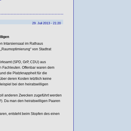
29. Juli 2013 - 21:20
lligen
en Intarsiensaal im Rathaus
 „Raumoptimierung“ von Stadtrat
zirksamt (SPD, GrP, CDU) aus
n Fachleuten. Offenbar waren dem
und die Platzknappheit für die
über deren Kosten letztlich keine
spiel bei den heiratswilligen
soll anderen Zwecken zugeführt werden
h?). Da man den heiratswilligen Paaren
aren, entsteht beim Stopfen des einen