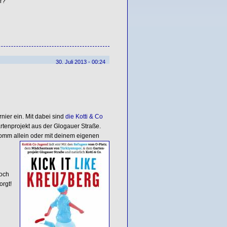
r?
30. Juli 2013 - 00:24
rnier ein. Mit dabei sind
die Kotti & Co
tenprojekt aus der Glogauer Straße.
omm allein oder mit deinem eigenen
noch
orgt!