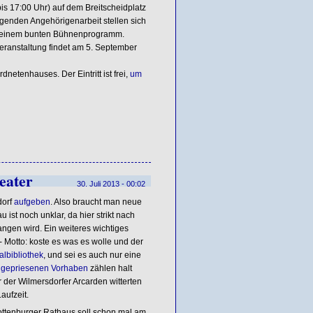
is 17:00 Uhr) auf dem Breitscheidplatz
legenden Angehörigenarbeit stellen sich
und einem bunten Bühnenprogramm.
veranstaltung findet am 5. September
netenhauses. Der Eintritt ist frei,
um
eater
30. Juli 2013 - 00:02
dorf
aufgeben
. Also braucht man neue
st noch unklar, da hier strikt nach
angen wird. Ein weiteres wichtiges
‘ - Motto: koste es was es wolle und der
albibliothek
, und sei es auch nur eine
 gepriesenen Vorhaben
zählen halt
 der Wilmersdorfer Arcarden witterten
aufzeit.
ottenburger Rathaus soll schon mal am