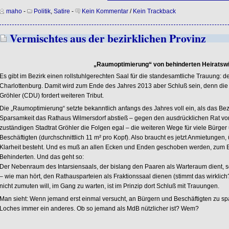
maho
-
Politik
,
Satire
-
Kein Kommentar
/
Kein Trackback
Vermischtes aus der bezirklichen Provinz
„Raumoptimierung“ von behinderten Heiratswi
Es gibt im Bezirk einen rollstuhlgerechten Saal für die standesamtliche Trauung: d
Charlottenburg. Damit wird zum Ende des Jahres 2013 aber Schluß sein, denn die
Gröhler (CDU) fordert weiteren Tribut.
Die „Raumoptimierung“ setzte bekanntlich anfangs des Jahres voll ein, als das Be
Sparsamkeit das Rathaus Wilmersdorf abstieß – gegen den ausdrücklichen Rat vo
zuständigen Stadtrat Gröhler die Folgen egal – die weiteren Wege für viele Bürger 
Beschäftigten (durchschnittlich 11 m² pro Kopf). Also braucht es jetzt Anmietungen, 
Klarheit besteht. Und es muß an allen Ecken und Enden geschoben werden, zum Bei
Behinderten. Und das geht so:
Der Nebenraum des Intarsiensaals, der bislang den Paaren als Warteraum dient, 
– wie man hört, den Rathausparteien als Fraktionssaal dienen (stimmt das wirklic
nicht zumuten will, im Gang zu warten, ist im Prinzip dort Schluß mit Trauungen.
Man sieht: Wenn jemand erst einmal versucht, an Bürgern und Beschäftigten zu sp
Loches immer ein anderes. Ob so jemand als MdB nützlicher ist? Wem?