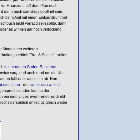
g für Finanzen muß dem Plan noch
rd dann auch samstags geöffnet sein,
uch beim Amt mit einen Einkaufsbummel
schbuch nicht vorrätig sein sollte, dann
 oder es winken gar noch verlockend
 Sinne einer weiteren
ltungsbetrieb "Brot & Spiele" - sollen
ich
in der neuen Garten-Residenz
rvice sorgt dort auch rund um die Uhr
unden hält er sowieso nie ab. Herr
 einrichten
- dort
wo er sich wirklich
gersprechstunden könnte der
 ein einmaliges Event-Erlebnis direkt
chstpersönlich entledigt, gleich weiter