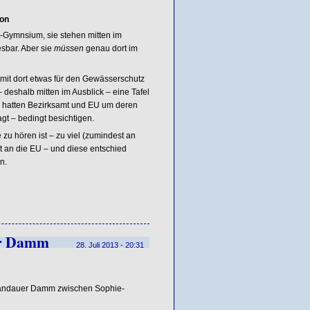
on
-Gymnsium, sie stehen mitten im
esbar. Aber sie
müssen
genau dort im
mit dort etwas für den Gewässerschutz
 deshalb mitten im Ausblick – eine Tafel
ge hatten Bezirksamt und EU um deren
gt – bedingt besichtigen.
zu hören ist – zu viel (zumindest an
t an die EU – und diese entschied
n.
er Damm
28. Juli 2013 - 20:31
Spandauer Damm zwischen Sophie-