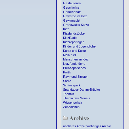
Gastautoren
Geschichte
Gesellschaft
Gewerbe im Kiez
Gewinnspiel
Grabowskis Katze
Kiez
Kiezfundstücke
KiezRadio
Kiezreportagen
Kinder und Jugendliche
Kunst und Kultur
Mein Kiez
Menschen im Kiez
Netzfundstücke
Philosophisches
Politik
Raymond Sinister
Satire
Schlosspark
Spandauer-Damm-Brücke
Technik
Thema des Monats
Wissenschaft
ZeitZeichen
Archive
nächstes Archiv
vorheriges Archiv