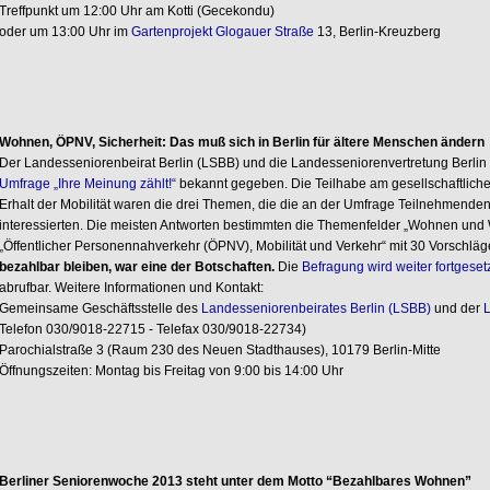
Treffpunkt um 12:00 Uhr am Kotti (Gecekondu)
oder um 13:00 Uhr im
Gartenprojekt Glogauer Straße
13, Berlin-Kreuzberg
Wohnen, ÖPNV, Sicherheit: Das muß sich in Berlin für ältere Menschen ändern
Der Landesseniorenbeirat Berlin (LSBB) und die Landesseniorenvertretung Berlin
Umfrage „Ihre Meinung zählt!“
bekannt gegeben. Die Teilhabe am gesellschaftlich
Erhalt der Mobilität waren die drei Themen, die die an der Umfrage Teilnehmenden
interessierten. Die meisten Antworten bestimmten die Themenfelder „Wohnen und
„Öffentlicher Personennahverkehr (ÖPNV), Mobilität und Verkehr“ mit 30 Vorschlä
bezahlbar bleiben, war eine der Botschaften.
Die
Befragung wird weiter fortgeset
abrufbar. Weitere Informationen und Kontakt:
Gemeinsame Geschäftsstelle des
Landesseniorenbeirates Berlin (LSBB)
und der
L
Telefon 030/9018-22715 - Telefax 030/9018-22734)
Parochialstraße 3 (Raum 230 des Neuen Stadthauses), 10179 Berlin-Mitte
Öffnungszeiten: Montag bis Freitag von 9:00 bis 14:00 Uhr
Berliner Seniorenwoche 2013 steht unter dem Motto “Bezahlbares Wohnen”