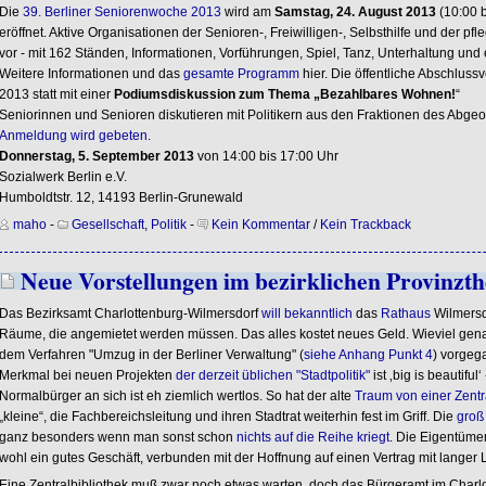
Die
39. Berliner Seniorenwoche 2013
wird am
Samstag, 24. August 2013
(10:00 b
eröffnet. Aktive Organisationen der Senioren-, Freiwilligen-, Selbsthilfe und der pf
vor - mit 162 Ständen, Informationen, Vorführungen, Spiel, Tanz, Unterhaltung 
Weitere Informationen und das
gesamte Programm
hier. Die öffentliche Abschluss
2013 statt mit einer
Podiumsdiskussion zum Thema „Bezahlbares Wohnen!
“
Seniorinnen und Senioren diskutieren mit Politikern aus den Fraktionen des Abgeord
Anmeldung wird gebeten
.
Donnerstag, 5. September 2013
von 14:00 bis 17:00 Uhr
Sozialwerk Berlin e.V.
Humboldtstr. 12, 14193 Berlin-Grunewald
maho
-
Gesellschaft
,
Politik
-
Kein Kommentar
/
Kein Trackback
Neue Vorstellungen im bezirklichen Provinzth
Das Bezirksamt Charlottenburg-Wilmersdorf
will bekanntlich
das
Rathaus
Wilmers
Räume, die angemietet werden müssen. Das alles kostet neues Geld. Wieviel genau i
dem Verfahren "Umzug in der Berliner Verwaltung" (
siehe Anhang Punkt 4
) vorgeg
Merkmal bei neuen Projekten
der derzeit üblichen "Stadtpolitik"
ist ‚big is beautiful
Normalbürger an sich ist eh ziemlich wertlos. So hat der alte
Traum von einer Zentr
„kleine“, die Fachbereichsleitung und ihren Stadtrat weiterhin fest im Griff. Die
groß
ganz besonders wenn man sonst schon
nichts auf die Reihe kriegt
. Die Eigentümer
wohl ein gutes Geschäft, verbunden mit der Hoffnung auf einen Vertrag mit langer L
Eine Zentralbibliothek muß zwar noch etwas warten, doch das Bürgeramt im Charl