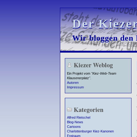
Der Kieze
Der Kieze
Wir bloggen den K
Wir bloggen den K
Kiezer Weblog
Ein Projekt vom
"Kiez-Web-Team
Klausenerplatz"
.
Autoren
Impressum
Kategorien
Alfred Rietschel
Blog-News
Cartoons
Charlottenburger Kiez-Kanonen
Freiraum