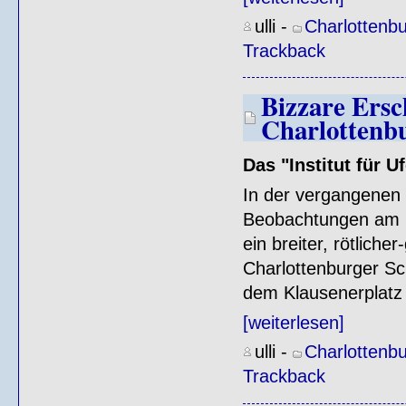
ulli
-
Charlottenb
Trackback
Bizzare Ers
Charlottenb
Das "Institut für Uf
In der vergangenen
Beobachtungen am C
ein breiter, rötlich
Charlottenburger S
dem Klausenerplatz z
[weiterlesen]
ulli
-
Charlottenb
Trackback