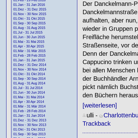
Der Danckelmann-Pin
01.Jan - 31 Jan 2016
01.Dez - 31 Dez 2015
Danckelmannstraße.
01.Nov - 30 Nov 2015
01.Okt - 31 Okt 2015
aufhalten, aber nun,
01.Sep - 30 Sep 2015
wieder in Gruppen 
01.Aug - 31 Aug 2015
01.Jul - 31 Jul 2015
Freifläche herumste
01.Jun - 30 Jun 2015
01.Mai - 31 Mai 2015
Straßenseite, vor de
01.Apr - 30 Apr 2015
01.Mär - 31 Mär 2015
Denn der Danckelman
01.Feb - 28 Feb 2015
01.Jan - 31 Jan 2015
Cappucino trinken un
01.Dez - 31 Dez 2014
bei allen Menschen b
01.Nov - 30 Nov 2014
01.Okt - 31 Okt 2014
der Buchhändler Arn
01.Sep - 30 Sep 2014
01.Aug - 31 Aug 2014
pickt nämlich Buch
01.Jul - 31 Jul 2014
01.Jun - 30 Jun 2014
den Büchern heraus
01.Mai - 31 Mai 2014
01.Apr - 30 Apr 2014
[weiterlesen]
01.Mär - 31 Mär 2014
01.Feb - 28 Feb 2014
ulli
-
Charlottenb
01.Jan - 31 Jan 2014
01.Dez - 31 Dez 2013
Trackback
01.Nov - 30 Nov 2013
01.Okt - 31 Okt 2013
01.Sep - 30 Sep 2013