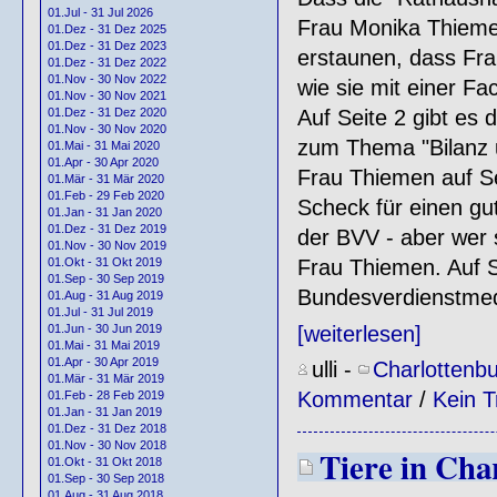
01.Jul - 31 Jul 2026
Frau Monika Thiemen
01.Dez - 31 Dez 2025
01.Dez - 31 Dez 2023
erstaunen, dass Frau
01.Dez - 31 Dez 2022
01.Nov - 30 Nov 2022
wie sie mit einer Fa
01.Nov - 30 Nov 2021
01.Dez - 31 Dez 2020
Auf Seite 2 gibt es 
01.Nov - 30 Nov 2020
zum Thema "Bilanz u
01.Mai - 31 Mai 2020
01.Apr - 30 Apr 2020
Frau Thiemen auf Se
01.Mär - 31 Mär 2020
01.Feb - 29 Feb 2020
Scheck für einen gu
01.Jan - 31 Jan 2020
01.Dez - 31 Dez 2019
der BVV - aber wer 
01.Nov - 30 Nov 2019
01.Okt - 31 Okt 2019
Frau Thiemen. Auf Se
01.Sep - 30 Sep 2019
Bundesverdienstmeda
01.Aug - 31 Aug 2019
01.Jul - 31 Jul 2019
01.Jun - 30 Jun 2019
[weiterlesen]
01.Mai - 31 Mai 2019
01.Apr - 30 Apr 2019
ulli
-
Charlottenb
01.Mär - 31 Mär 2019
Kommentar
/
Kein T
01.Feb - 28 Feb 2019
01.Jan - 31 Jan 2019
01.Dez - 31 Dez 2018
01.Nov - 30 Nov 2018
Tiere in Cha
01.Okt - 31 Okt 2018
01.Sep - 30 Sep 2018
01.Aug - 31 Aug 2018