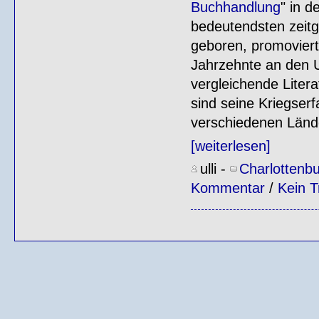
Buchhandlung
" in d
bedeutendsten zeitg
geboren, promoviert
Jahrzehnte an den U
vergleichende Liter
sind seine Kriegser
verschiedenen Länd
[weiterlesen]
ulli
-
Charlottenb
Kommentar
/
Kein T