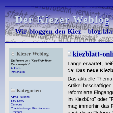
Der Kiezer Weblog
Der Kiezer Weblog
Wir bloggen den Kiez - blog.kla
Wir bloggen den Kiez - blog.kla
kiezblatt-onl
Kiezer Weblog
Ein Projekt vom
"Kiez-Web-Team
Lange erwartet, hei
Klausenerplatz"
.
Autoren
da:
Das neue
Kiezb
Impressum
Das aktuelle Thema l
Artikel beschäftigen
Kategorien
reformierte Eingang
Alfred Rietschel
im Kiezbüro" oder "
Blog-News
Cartoons
mag immerhin das Faz
Charlottenburger Kiez-Kanonen
auch diese Reform 
Freiraum