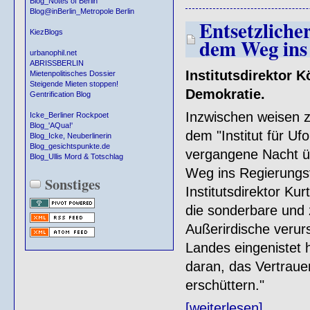
Blog_Notes of Berlin
Blog@inBerlin_Metropole Berlin
Entsetzliche
KiezBlogs
dem Weg ins 
urbanophil.net
ABRISSBERLIN
Institutsdirektor 
Mietenpolitisches Dossier
Steigende Mieten stoppen!
Demokratie.
Gentrification Blog
Inzwischen weisen z
Icke_Berliner Rockpoet
Blog_'AQua!'
dem "Institut für Ufo
Blog_Icke, Neuberlinerin
Blog_gesichtspunkte.de
vergangene Nacht ü
Blog_Ullis Mord & Totschlag
Weg ins Regierungsv
Sonstiges
Institutsdirektor Ku
die sonderbare und z
Außerirdische verur
Landes eingenistet 
daran, das Vertrau
erschüttern."
[weiterlesen]