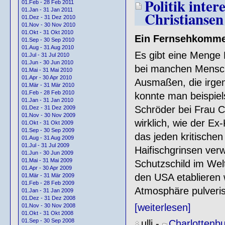
Politik inter
01.Feb - 28 Feb 2011
01.Jan - 31 Jan 2011
Christiansen
01.Dez - 31 Dez 2010
01.Nov - 30 Nov 2010
01.Okt - 31 Okt 2010
Ein Fernsehkommen
01.Sep - 30 Sep 2010
01.Aug - 31 Aug 2010
Es gibt eine Menge 
01.Jul - 31 Jul 2010
01.Jun - 30 Jun 2010
bei manchen Mensche
01.Mai - 31 Mai 2010
01.Apr - 30 Apr 2010
Ausmaßen, die irgen
01.Mär - 31 Mär 2010
01.Feb - 28 Feb 2010
konnte man beispie
01.Jan - 31 Jan 2010
Schröder bei Frau Ch
01.Dez - 31 Dez 2009
01.Nov - 30 Nov 2009
wirklich, wie der Ex
01.Okt - 31 Okt 2009
01.Sep - 30 Sep 2009
das jeden kritische
01.Aug - 31 Aug 2009
01.Jul - 31 Jul 2009
Haifischgrinsen ver
01.Jun - 30 Jun 2009
01.Mai - 31 Mai 2009
Schutzschild im Wel
01.Apr - 30 Apr 2009
den USA etablieren w
01.Mär - 31 Mär 2009
01.Feb - 28 Feb 2009
Atmosphäre pulveris
01.Jan - 31 Jan 2009
01.Dez - 31 Dez 2008
[weiterlesen]
01.Nov - 30 Nov 2008
01.Okt - 31 Okt 2008
01.Sep - 30 Sep 2008
ulli
-
Charlottenb