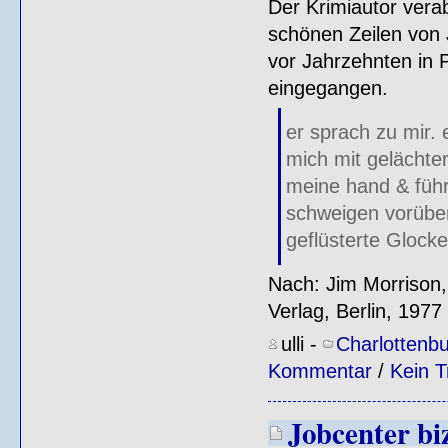
Der Krimiautor verab
schönen Zeilen von
vor Jahrzehnten in P
eingegangen.
er sprach zu mir. 
mich mit gelächte
meine hand & füh
schweigen vorüber 
geflüsterte Glocke
Nach: Jim Morrison
Verlag, Berlin, 1977
ulli
-
Charlottenb
Kommentar
/
Kein T
Jobcenter bi