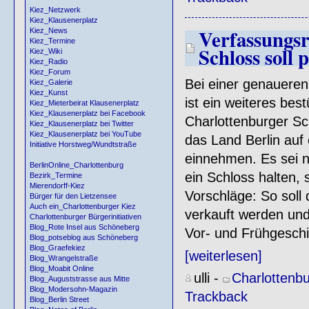
Kiez_Netzwerk
Kiez_Klausenerplatz
Verfassungsr
Kiez_News
Kiez_Termine
Schloss soll 
Kiez_Wiki
Kiez_Radio
Kiez_Forum
Bei einer genaueren
Kiez_Galerie
Kiez_Kunst
ist ein weiteres be
Kiez_Mieterbeirat Klausenerplatz
Kiez_Klausenerplatz bei Facebook
Charlottenburger Sch
Kiez_Klausenerplatz bei Twitter
Kiez_Klausenerplatz bei YouTube
das Land Berlin auf
Initiative Horstweg/Wundtstraße
einnehmen. Es sei n
BerlinOnline_Charlottenburg
ein Schloss halten, 
Bezirk_Termine
Mierendorff-Kiez
Vorschläge: So soll
Bürger für den Lietzensee
Auch ein_Charlottenburger Kiez
verkauft werden und
Charlottenburger Bürgerinitiativen
Blog_Rote Insel aus Schöneberg
Vor- und Frühgeschi
Blog_potseblog aus Schöneberg
Blog_Graefekiez
[weiterlesen]
Blog_Wrangelstraße
Blog_Moabit Online
ulli
-
Charlottenb
Blog_Auguststrasse aus Mitte
Blog_Modersohn-Magazin
Trackback
Blog_Berlin Street