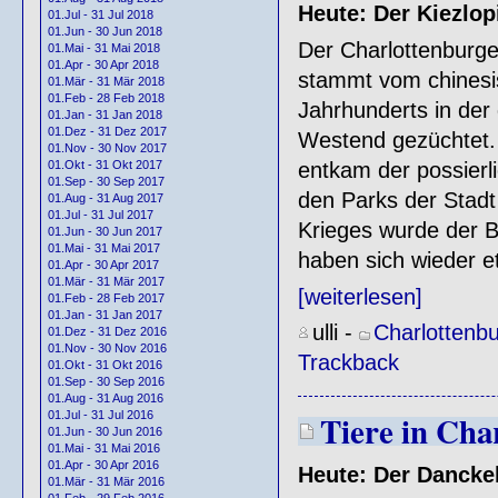
Heute: Der Kiezlopi
01.Jul - 31 Jul 2018
01.Jun - 30 Jun 2018
Der Charlottenburge
01.Mai - 31 Mai 2018
01.Apr - 30 Apr 2018
stammt vom chinesi
01.Mär - 31 Mär 2018
01.Feb - 28 Feb 2018
Jahrhunderts in der
01.Jan - 31 Jan 2018
01.Dez - 31 Dez 2017
Westend gezüchtet. 
01.Nov - 30 Nov 2017
01.Okt - 31 Okt 2017
entkam der possierli
01.Sep - 30 Sep 2017
den Parks der Stadt
01.Aug - 31 Aug 2017
01.Jul - 31 Jul 2017
Krieges wurde der B
01.Jun - 30 Jun 2017
01.Mai - 31 Mai 2017
haben sich wieder et
01.Apr - 30 Apr 2017
01.Mär - 31 Mär 2017
[weiterlesen]
01.Feb - 28 Feb 2017
01.Jan - 31 Jan 2017
ulli
-
Charlottenb
01.Dez - 31 Dez 2016
01.Nov - 30 Nov 2016
Trackback
01.Okt - 31 Okt 2016
01.Sep - 30 Sep 2016
01.Aug - 31 Aug 2016
01.Jul - 31 Jul 2016
Tiere in Cha
01.Jun - 30 Jun 2016
01.Mai - 31 Mai 2016
01.Apr - 30 Apr 2016
Heute: Der Dancke
01.Mär - 31 Mär 2016
01.Feb - 29 Feb 2016