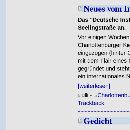
Neues vom In
Das "Deutsche Insti
Seelingstraße an.
Vor einigen Wochen i
Charlottenburger K
eingezogen (hinter 
mit dem Flair eines 
gegründet und steht 
ein internationales 
[weiterlesen]
ulli
-
Charlottenb
Trackback
Gedicht