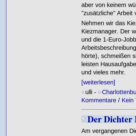
aber von keinem wür
"zusätzliche" Arbeit 
Nehmen wir das Kiez
Kiezmanager. Der wu
und die 1-Euro-Jobb
Arbeitsbeschreibung
hörte), schmeißen s
leisten Hausaufgabe
und vieles mehr.
[weiterlesen]
ulli
-
Charlottenb
Kommentare
/
Kein
Der Dichter 
Am vergangenen Dien