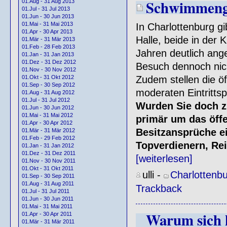
Schwimmeng
01.Aug - 31 Aug 2013
01.Jul - 31 Jul 2013
01.Jun - 30 Jun 2013
01.Mai - 31 Mai 2013
In Charlottenburg gi
01.Apr - 30 Apr 2013
Halle, beide in der 
01.Mär - 31 Mär 2013
01.Feb - 28 Feb 2013
Jahren deutlich ang
01.Jan - 31 Jan 2013
01.Dez - 31 Dez 2012
Besuch dennoch nic
01.Nov - 30 Nov 2012
01.Okt - 31 Okt 2012
Zudem stellen die ö
01.Sep - 30 Sep 2012
moderaten Eintritts
01.Aug - 31 Aug 2012
01.Jul - 31 Jul 2012
Wurden Sie doch zu 
01.Jun - 30 Jun 2012
01.Mai - 31 Mai 2012
primär um das öffe
01.Apr - 30 Apr 2012
Besitzansprüche e
01.Mär - 31 Mär 2012
01.Feb - 29 Feb 2012
Topverdienern, Re
01.Jan - 31 Jan 2012
01.Dez - 31 Dez 2011
[weiterlesen]
01.Nov - 30 Nov 2011
01.Okt - 31 Okt 2011
ulli
-
Charlottenb
01.Sep - 30 Sep 2011
01.Aug - 31 Aug 2011
Trackback
01.Jul - 31 Jul 2011
01.Jun - 30 Jun 2011
01.Mai - 31 Mai 2011
Warum sich 
01.Apr - 30 Apr 2011
01.Mär - 31 Mär 2011