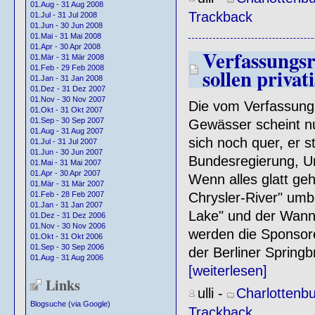
01.Aug - 31 Aug 2008
Trackback
01.Jul - 31 Jul 2008
01.Jun - 30 Jun 2008
01.Mai - 31 Mai 2008
01.Apr - 30 Apr 2008
Verfassungsr
01.Mär - 31 Mär 2008
01.Feb - 29 Feb 2008
sollen privat
01.Jan - 31 Jan 2008
01.Dez - 31 Dez 2007
01.Nov - 30 Nov 2007
Die vom Verfassungs
01.Okt - 31 Okt 2007
01.Sep - 30 Sep 2007
Gewässer scheint nu
01.Aug - 31 Aug 2007
sich noch quer, er s
01.Jul - 31 Jul 2007
01.Jun - 30 Jun 2007
Bundesregierung, U
01.Mai - 31 Mai 2007
01.Apr - 30 Apr 2007
Wenn alles glatt ge
01.Mär - 31 Mär 2007
Chrysler-River" umb
01.Feb - 28 Feb 2007
01.Jan - 31 Jan 2007
Lake" und der Wann
01.Dez - 31 Dez 2006
01.Nov - 30 Nov 2006
werden die Sponsor
01.Okt - 31 Okt 2006
01.Sep - 30 Sep 2006
der Berliner Springb
01.Aug - 31 Aug 2006
[weiterlesen]
Links
ulli
-
Charlottenb
Blogsuche (via Google)
Trackback