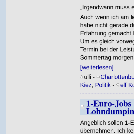
„Irgendwann muss es
Auch wenn ich am li
habe nicht gerade d
Erfahrung gemacht h
Um es gleich vorweg
Termin bei der Leis
Sommertag morgens
[weiterlesen]
ulli
-
Charlottenb
Kiez
,
Politik
-
elf 
1-Euro-Jobs 
Lohndumpin
Angeblich sollen 1-
übernehmen. Ich ke