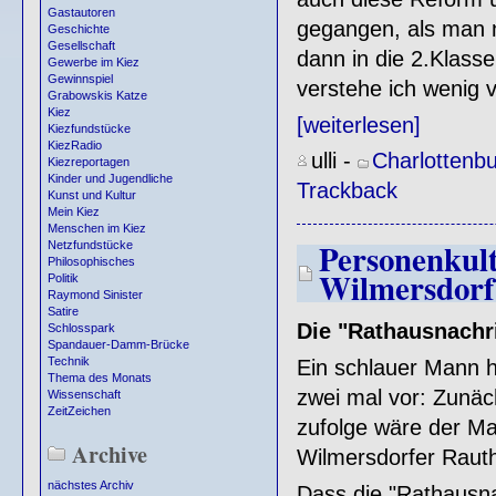
Gastautoren
gegangen, als man n
Geschichte
Gesellschaft
dann in die 2.Klasse
Gewerbe im Kiez
Gewinnspiel
verstehe ich wenig 
Grabowskis Katze
Kiez
[weiterlesen]
Kiezfundstücke
KiezRadio
ulli
-
Charlottenb
Kiezreportagen
Kinder und Jugendliche
Trackback
Kunst und Kultur
Mein Kiez
Menschen im Kiez
Personenkult
Netzfundstücke
Philosophisches
Wilmersdorf
Politik
Raymond Sinister
Satire
Die "Rathausnachri
Schlosspark
Spandauer-Damm-Brücke
Technik
Ein schlauer Mann h
Thema des Monats
zwei mal vor: Zunäc
Wissenschaft
ZeitZeichen
zufolge wäre der Ma
Archive
Wilmersdorfer Rauth
nächstes Archiv
Dass die "Rathausna