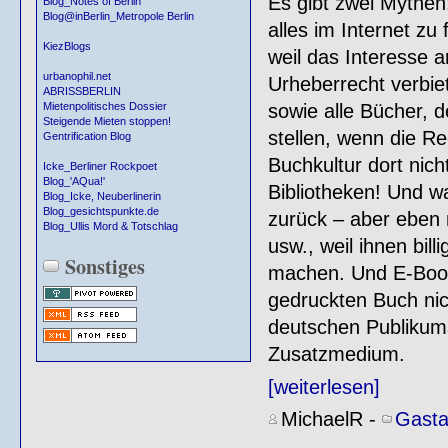
Es gibt zwei Mythen
Blog_Notes of Berlin
Blog@inBerlin_Metropole Berlin
alles im Internet zu
KiezBlogs
weil das Interesse 
urbanophil.net
Urheberrecht verbie
ABRISSBERLIN
sowie alle Bücher, 
Mietenpolitisches Dossier
Steigende Mieten stoppen!
stellen, wenn die R
Gentrification Blog
Buchkultur dort nicht
Icke_Berliner Rockpoet
Blog_'AQua!'
Bibliotheken! Und was
Blog_Icke, Neuberlinerin
Blog_gesichtspunkte.de
zurück – aber eben 
Blog_Ullis Mord & Totschlag
usw., weil ihnen bil
Sonstiges
machen. Und E-Book
gedruckten Buch nic
deutschen Publikums
Zusatzmedium.
[weiterlesen]
MichaelR
-
Gasta