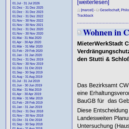
[weiterlesen]
01.Jul - 31 Jul 2026
01.Dez - 31 Dez 2025
[marcel]
-
Gesellschaft
,
Phil
01.Dez - 31 Dez 2023
Trackback
01.Dez - 31 Dez 2022
01.Nov - 30 Nov 2022
01.Nov - 30 Nov 2021
Wohnen in C
01.Dez - 31 Dez 2020
01.Nov - 30 Nov 2020
01.Mai - 31 Mai 2020
01.Apr - 30 Apr 2020
MieterWerkStadt Ch
01.Mär - 31 Mär 2020
Verdrängungschutz
01.Feb - 29 Feb 2020
01.Jan - 31 Jan 2020
den Stutti & Schlo
01.Dez - 31 Dez 2019
01.Nov - 30 Nov 2019
01.Okt - 31 Okt 2019
01.Sep - 30 Sep 2019
01.Aug - 31 Aug 2019
01.Jul - 31 Jul 2019
Das Bezirksamt CW 
01.Jun - 30 Jun 2019
01.Mai - 31 Mai 2019
eine Erhaltungsver
01.Apr - 30 Apr 2019
01.Mär - 31 Mär 2019
BauGB für das Gebie
01.Feb - 28 Feb 2019
01.Jan - 31 Jan 2019
Diese Entscheidung 
01.Dez - 31 Dez 2018
01.Nov - 30 Nov 2018
Landesweiten Planun
01.Okt - 31 Okt 2018
01.Sep - 30 Sep 2018
Untersuchung (Haus
01.Aug - 31 Aug 2018