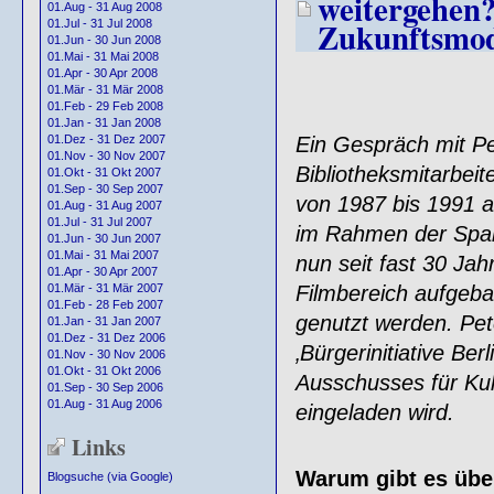
weitergehen?
01.Aug - 31 Aug 2008
Zukunftsmod
01.Jul - 31 Jul 2008
01.Jun - 30 Jun 2008
01.Mai - 31 Mai 2008
01.Apr - 30 Apr 2008
01.Mär - 31 Mär 2008
01.Feb - 29 Feb 2008
01.Jan - 31 Jan 2008
01.Dez - 31 Dez 2007
Ein Gespräch mit Pe
01.Nov - 30 Nov 2007
Bibliotheksmitarbeit
01.Okt - 31 Okt 2007
01.Sep - 30 Sep 2007
von 1987 bis 1991 a
01.Aug - 31 Aug 2007
01.Jul - 31 Jul 2007
im Rahmen der Spa
01.Jun - 30 Jun 2007
01.Mai - 31 Mai 2007
nun seit fast 30 Jah
01.Apr - 30 Apr 2007
01.Mär - 31 Mär 2007
Filmbereich aufgeba
01.Feb - 28 Feb 2007
genutzt werden. Pete
01.Jan - 31 Jan 2007
01.Dez - 31 Dez 2006
‚Bürgerinitiative Be
01.Nov - 30 Nov 2006
01.Okt - 31 Okt 2006
Ausschusses für Ku
01.Sep - 30 Sep 2006
01.Aug - 31 Aug 2006
eingeladen wird.
Links
Warum gibt es über
Blogsuche (via Google)