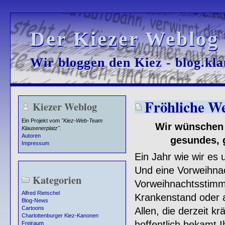
Der Kiezer Weblog
Der Kiezer Weblog
Wir bloggen den Kiez - blog.kla
Wir bloggen den Kiez - blog.kla
Fröhliche W
Kiezer Weblog
Ein Projekt vom
"Kiez-Web-Team
Wir wünschen a
Klausenerplatz"
.
Autoren
gesundes, 
Impressum
Ein Jahr wie wir es 
Und eine Vorweihnach
Kategorien
Vorweihnachtsstim
Alfred Rietschel
Krankenstand oder 
Blog-News
Cartoons
Allen, die derzeit 
Charlottenburger Kiez-Kanonen
hoffentlich bekamt I
Freiraum