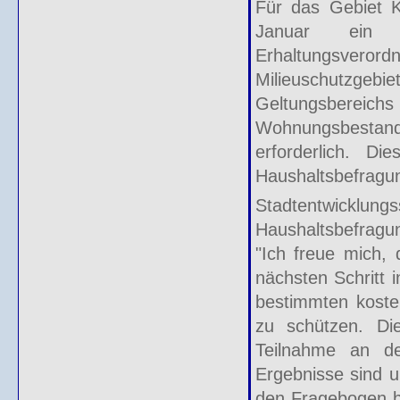
Für das Gebiet Kl
Januar ein A
Erhaltungsverord
Milieuschutzge
Geltungsberei
Wohnungsbesta
erforderlich. Di
Haushaltsbefragun
Stadtentwickl
Haushaltsbefragu
"Ich freue mich,
nächsten Schritt 
bestimmten koste
zu schützen. Di
Teilnahme an der
Ergebnisse sind u
den Fragebogen be