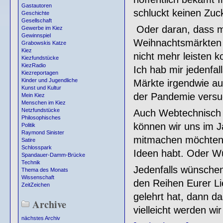
Gastautoren
schluckt keinen Zuck
Geschichte
Gesellschaft
Oder daran, dass m
Gewerbe im Kiez
Gewinnspiel
Weihnachtsmärkten 
Grabowskis Katze
Kiez
nicht mehr leisten 
Kiezfundstücke
KiezRadio
Ich hab mir jedenfa
Kiezreportagen
Kinder und Jugendliche
Märkte irgendwie auc
Kunst und Kultur
der Pandemie versu
Mein Kiez
Menschen im Kiez
Netzfundstücke
Auch Webtechnisch is
Philosophisches
können wir uns im J
Politik
Raymond Sinister
mitmachen möchte
Satire
Schlosspark
Ideen habt. Oder Wü
Spandauer-Damm-Brücke
Technik
Jedenfalls wünschen 
Thema des Monats
Wissenschaft
den Reihen Eurer Li
ZeitZeichen
gelehrt hat, dann da
Archive
vielleicht werden wi
nächstes Archiv