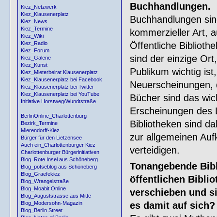
Buchhandlungen.
Kiez_Netzwerk
Kiez_Klausenerplatz
Buchhandlungen sind
Kiez_News
Kiez_Termine
kommerzieller Art, a
Kiez_Wiki
Öffentliche Bibliot
Kiez_Radio
Kiez_Forum
sind der einzige Or
Kiez_Galerie
Kiez_Kunst
Publikum wichtig ist,
Kiez_Mieterbeirat Klausenerplatz
Kiez_Klausenerplatz bei Facebook
Neuerscheinungen, d
Kiez_Klausenerplatz bei Twitter
Kiez_Klausenerplatz bei YouTube
Bücher sind das wic
Initiative Horstweg/Wundtstraße
Erscheinungen des L
BerlinOnline_Charlottenburg
Bibliotheken sind da
Bezirk_Termine
Mierendorff-Kiez
zur allgemeinen Aufk
Bürger für den Lietzensee
Auch ein_Charlottenburger Kiez
verteidigen.
Charlottenburger Bürgerinitiativen
Blog_Rote Insel aus Schöneberg
Tonangebende Bibl
Blog_potseblog aus Schöneberg
Blog_Graefekiez
öffentlichen Biblio
Blog_Wrangelstraße
Blog_Moabit Online
verschieben und si
Blog_Auguststrasse aus Mitte
es damit auf sich?
Blog_Modersohn-Magazin
Blog_Berlin Street