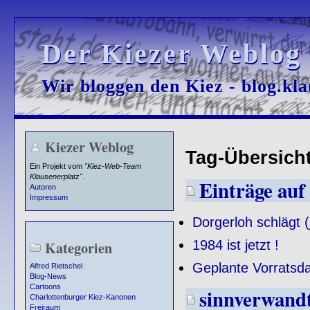
Der Kiezer Weblog
Der Kiezer Weblog
Wir bloggen den Kiez - blog.kla
Wir bloggen den Kiez - blog.kla
Kiezer Weblog
Tag-Übersicht 
Ein Projekt vom
"Kiez-Web-Team
Klausenerplatz"
.
Einträge auf 
Autoren
Impressum
Dorgerloh schlägt (j
1984 ist jetzt !
Kategorien
Geplante Vorratsd
Alfred Rietschel
Blog-News
Cartoons
sinnverwand
Charlottenburger Kiez-Kanonen
Freiraum