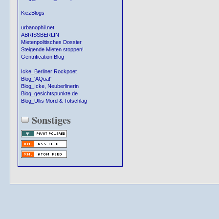
KiezBlogs
urbanophil.net
ABRISSBERLIN
Mietenpolitisches Dossier
Steigende Mieten stoppen!
Gentrification Blog
Icke_Berliner Rockpoet
Blog_'AQua!'
Blog_Icke, Neuberlinerin
Blog_gesichtspunkte.de
Blog_Ullis Mord & Totschlag
Sonstiges