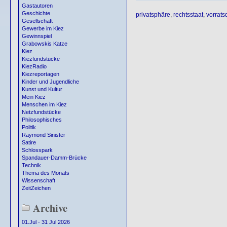
Gastautoren
Geschichte
privatsphäre
,
rechtsstaat
,
vorrats
Gesellschaft
Gewerbe im Kiez
Gewinnspiel
Grabowskis Katze
Kiez
Kiezfundstücke
KiezRadio
Kiezreportagen
Kinder und Jugendliche
Kunst und Kultur
Mein Kiez
Menschen im Kiez
Netzfundstücke
Philosophisches
Politik
Raymond Sinister
Satire
Schlosspark
Spandauer-Damm-Brücke
Technik
Thema des Monats
Wissenschaft
ZeitZeichen
Archive
01.Jul - 31 Jul 2026