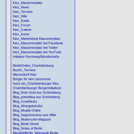
Kiez_Klausenerplatz
Kiez_News
Kiez_Termine
Kiez_Wiki
Kiez_Radio
Kiez_Forum
Kiez_Galerie
Kiez_Kunst
Kiez_Mieterbeirat Klausenerplatz
Kiez_Klausenerplatz bei Facebook
Kiez_Klausenerplatz bei Twitter
Kiez_Klausenerplatz bei YouTube
Initiative Horstweg/Wundtstraße
BerlinOnline_Charlottenburg
Bezirk_Termine
Mierendorff-Kiez
Bürger für den Lietzensee
Auch ein_Charlottenburger Kiez
Charlottenburger Bürgerinitiativen
Blog_Rote Insel aus Schöneberg
Blog_potseblog aus Schöneberg
Blog_Graefekiez
Blog_Wrangelstraße
Blog_Moabit Online
Blog_Auguststrasse aus Mitte
Blog_Modersohn-Magazin
Blog_Berlin Street
Blog_Notes of Berlin
Blog@inBerlin_Metropole Berlin