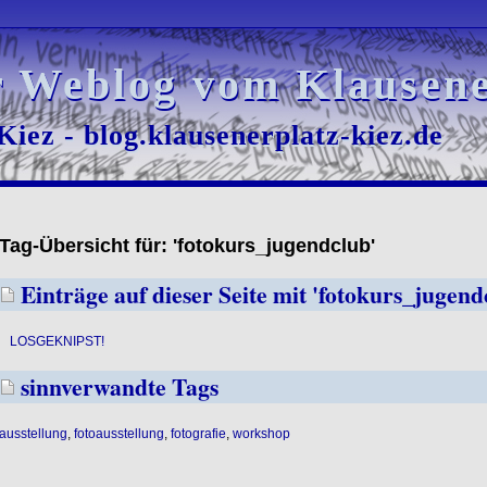
r Weblog vom Klausene
r Weblog vom Klausene
iez - blog.klausenerplatz-kiez.de
iez - blog.klausenerplatz-kiez.de
Tag-Übersicht für: 'fotokurs_jugendclub'
Einträge auf dieser Seite mit 'fotokurs_jugend
LOSGEKNIPST!
sinnverwandte Tags
ausstellung
,
fotoausstellung
,
fotografie
,
workshop