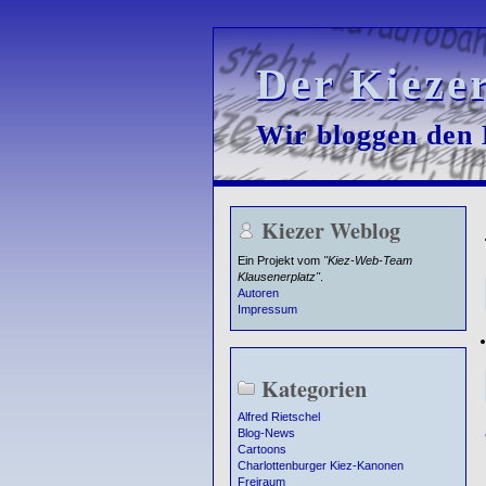
Der Kieze
Der Kieze
Wir bloggen den K
Wir bloggen den K
Kiezer Weblog
Ein Projekt vom
"Kiez-Web-Team
Klausenerplatz"
.
Autoren
Impressum
Kategorien
Alfred Rietschel
Blog-News
Cartoons
Charlottenburger Kiez-Kanonen
Freiraum