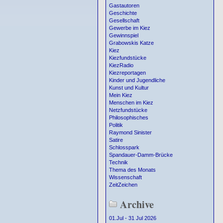
Gastautoren
Geschichte
Gesellschaft
Gewerbe im Kiez
Gewinnspiel
Grabowskis Katze
Kiez
Kiezfundstücke
KiezRadio
Kiezreportagen
Kinder und Jugendliche
Kunst und Kultur
Mein Kiez
Menschen im Kiez
Netzfundstücke
Philosophisches
Politik
Raymond Sinister
Satire
Schlosspark
Spandauer-Damm-Brücke
Technik
Thema des Monats
Wissenschaft
ZeitZeichen
Archive
01.Jul - 31 Jul 2026