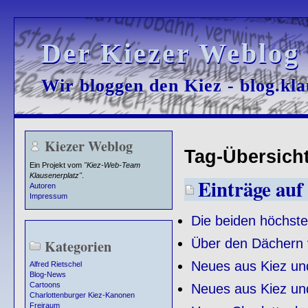
Der Kiezer Weblog
Der Kiezer Weblog
Wir bloggen den Kiez - blog.kla
Wir bloggen den Kiez - blog.kla
Kiezer Weblog
Tag-Übersicht
Ein Projekt vom
"Kiez-Web-Team
Klausenerplatz"
.
Einträge auf
Autoren
Impressum
Die beiden höchste
Über den Dächern 
Kategorien
Neues aus Kiez un
Alfred Rietschel
Blog-News
Cartoons
Neues aus Kiez un
Charlottenburger Kiez-Kanonen
Freiraum