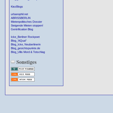
KiezBlogs
urbanophil.net
ABRISSBERLIN
Mietenpolitisches Dossier
Steigende Mieten stoppen!
Gentrification Blog
Icke_Berliner Rockpoet
Blog_'AQua!'
Blog_Icke, Neuberlinerin
Blog_gesichtspunkte.de
Blog_Ullis Mord & Totschlag
Sonstiges