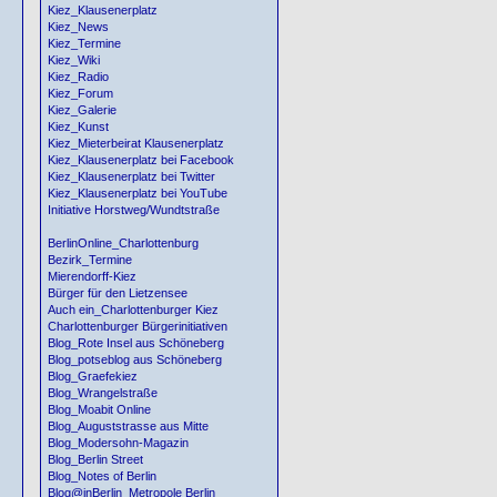
Kiez_Klausenerplatz
Kiez_News
Kiez_Termine
Kiez_Wiki
Kiez_Radio
Kiez_Forum
Kiez_Galerie
Kiez_Kunst
Kiez_Mieterbeirat Klausenerplatz
Kiez_Klausenerplatz bei Facebook
Kiez_Klausenerplatz bei Twitter
Kiez_Klausenerplatz bei YouTube
Initiative Horstweg/Wundtstraße
BerlinOnline_Charlottenburg
Bezirk_Termine
Mierendorff-Kiez
Bürger für den Lietzensee
Auch ein_Charlottenburger Kiez
Charlottenburger Bürgerinitiativen
Blog_Rote Insel aus Schöneberg
Blog_potseblog aus Schöneberg
Blog_Graefekiez
Blog_Wrangelstraße
Blog_Moabit Online
Blog_Auguststrasse aus Mitte
Blog_Modersohn-Magazin
Blog_Berlin Street
Blog_Notes of Berlin
Blog@inBerlin_Metropole Berlin