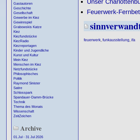
Unser Charlottenb
Gastautoren
Geschichte
Feuerwerk-Fernbet
Gesellschaft
Gewerbe im Kiez
sinnverwand
Gewinnspiel
Grabowskis Katze
Kiez
Kiezfundstücke
feuerwerk
,
funkausstellung
,
ifa
KiezRadio
Kiezreportagen
Kinder und Jugendliche
Kunst und Kultur
Mein Kiez
Menschen im Kiez
Netzfundstücke
Philosophisches
Politik
Raymond Sinister
Satire
Schlosspark
Spandauer-Damm-Brücke
Technik
Thema des Monats
Wissenschaft
ZeitZeichen
Archive
01.Jul - 31 Jul 2026