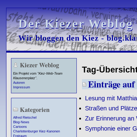
Der Kiezer Weblog
Der Kiezer Weblog
Wir bloggen den Kiez - blog.kla
Wir bloggen den Kiez - blog.kla
Kiezer Weblog
Tag-Übersicht 
Ein Projekt vom
"Kiez-Web-Team
Klausenerplatz"
.
Einträge auf 
Autoren
Impressum
Lesung mit Matthi
Straßen und Plätze
Kategorien
Zur Erinnerung an
Alfred Rietschel
Blog-News
Cartoons
Symphonie einer G
Charlottenburger Kiez-Kanonen
Freiraum