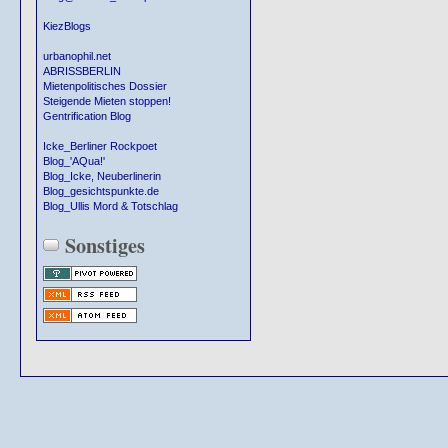
KiezBlogs
urbanophil.net
ABRISSBERLIN
Mietenpolitisches Dossier
Steigende Mieten stoppen!
Gentrification Blog
Icke_Berliner Rockpoet
Blog_'AQua!'
Blog_Icke, Neuberlinerin
Blog_gesichtspunkte.de
Blog_Ullis Mord & Totschlag
Sonstiges