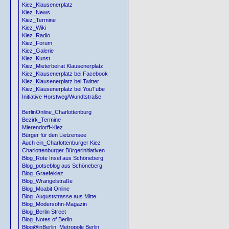
Kiez_Klausenerplatz
Kiez_News
Kiez_Termine
Kiez_Wiki
Kiez_Radio
Kiez_Forum
Kiez_Galerie
Kiez_Kunst
Kiez_Mieterbeirat Klausenerplatz
Kiez_Klausenerplatz bei Facebook
Kiez_Klausenerplatz bei Twitter
Kiez_Klausenerplatz bei YouTube
Initiative Horstweg/Wundtstraße
BerlinOnline_Charlottenburg
Bezirk_Termine
Mierendorff-Kiez
Bürger für den Lietzensee
Auch ein_Charlottenburger Kiez
Charlottenburger Bürgerinitiativen
Blog_Rote Insel aus Schöneberg
Blog_potseblog aus Schöneberg
Blog_Graefekiez
Blog_Wrangelstraße
Blog_Moabit Online
Blog_Auguststrasse aus Mitte
Blog_Modersohn-Magazin
Blog_Berlin Street
Blog_Notes of Berlin
Blog@inBerlin_Metropole Berlin