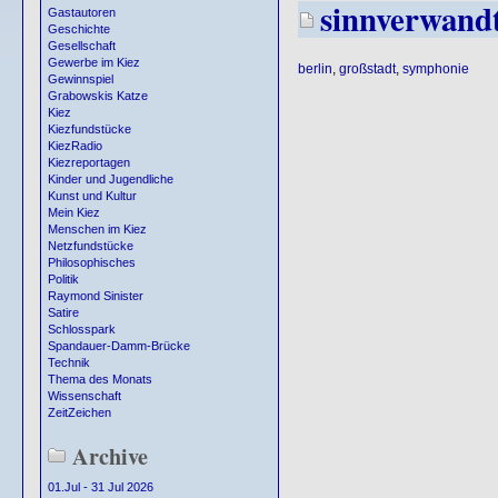
sinnverwand
Gastautoren
Geschichte
Gesellschaft
Gewerbe im Kiez
berlin
,
großstadt
,
symphonie
Gewinnspiel
Grabowskis Katze
Kiez
Kiezfundstücke
KiezRadio
Kiezreportagen
Kinder und Jugendliche
Kunst und Kultur
Mein Kiez
Menschen im Kiez
Netzfundstücke
Philosophisches
Politik
Raymond Sinister
Satire
Schlosspark
Spandauer-Damm-Brücke
Technik
Thema des Monats
Wissenschaft
ZeitZeichen
Archive
01.Jul - 31 Jul 2026