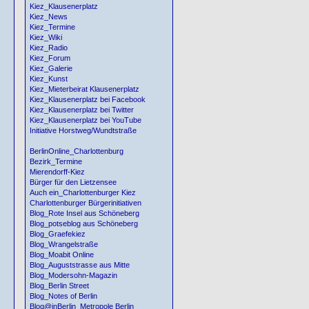
Kiez_Klausenerplatz
Kiez_News
Kiez_Termine
Kiez_Wiki
Kiez_Radio
Kiez_Forum
Kiez_Galerie
Kiez_Kunst
Kiez_Mieterbeirat Klausenerplatz
Kiez_Klausenerplatz bei Facebook
Kiez_Klausenerplatz bei Twitter
Kiez_Klausenerplatz bei YouTube
Initiative Horstweg/Wundtstraße
BerlinOnline_Charlottenburg
Bezirk_Termine
Mierendorff-Kiez
Bürger für den Lietzensee
Auch ein_Charlottenburger Kiez
Charlottenburger Bürgerinitiativen
Blog_Rote Insel aus Schöneberg
Blog_potseblog aus Schöneberg
Blog_Graefekiez
Blog_Wrangelstraße
Blog_Moabit Online
Blog_Auguststrasse aus Mitte
Blog_Modersohn-Magazin
Blog_Berlin Street
Blog_Notes of Berlin
Blog@inBerlin_Metropole Berlin