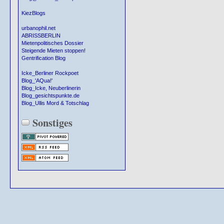
KiezBlogs
urbanophil.net
ABRISSBERLIN
Mietenpolitisches Dossier
Steigende Mieten stoppen!
Gentrification Blog
Icke_Berliner Rockpoet
Blog_'AQua!'
Blog_Icke, Neuberlinerin
Blog_gesichtspunkte.de
Blog_Ullis Mord & Totschlag
Sonstiges