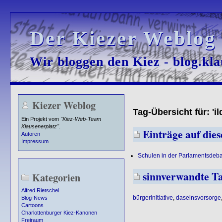
Der Kiezer Weblog
Der Kiezer Weblog
Wir bloggen den Kiez - blog.kla
Wir bloggen den Kiez - blog.kla
Kiezer Weblog
Tag-Übersicht für: '
Ein Projekt vom
"Kiez-Web-Team
Klausenerplatz"
.
Einträge auf dies
Autoren
Impressum
Schulen in der Parlamentsdeba
sinnverwandte T
Kategorien
Alfred Rietschel
bürgerinitiative
,
daseinsvorsorge
Blog-News
Cartoons
Charlottenburger Kiez-Kanonen
Freiraum