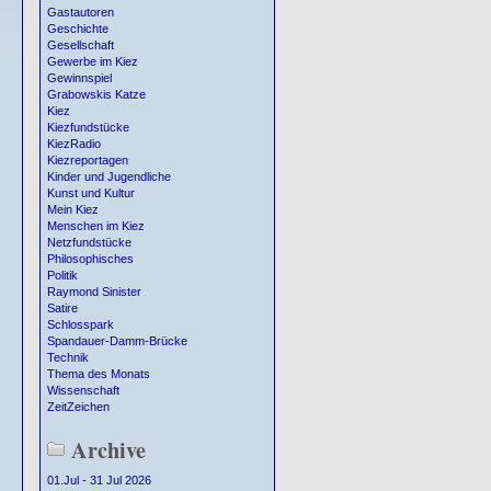
Gastautoren
Geschichte
Gesellschaft
Gewerbe im Kiez
Gewinnspiel
Grabowskis Katze
Kiez
Kiezfundstücke
KiezRadio
Kiezreportagen
Kinder und Jugendliche
Kunst und Kultur
Mein Kiez
Menschen im Kiez
Netzfundstücke
Philosophisches
Politik
Raymond Sinister
Satire
Schlosspark
Spandauer-Damm-Brücke
Technik
Thema des Monats
Wissenschaft
ZeitZeichen
Archive
01.Jul - 31 Jul 2026