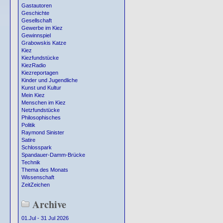
Gastautoren
Geschichte
Gesellschaft
Gewerbe im Kiez
Gewinnspiel
Grabowskis Katze
Kiez
Kiezfundstücke
KiezRadio
Kiezreportagen
Kinder und Jugendliche
Kunst und Kultur
Mein Kiez
Menschen im Kiez
Netzfundstücke
Philosophisches
Politik
Raymond Sinister
Satire
Schlosspark
Spandauer-Damm-Brücke
Technik
Thema des Monats
Wissenschaft
ZeitZeichen
Archive
01.Jul - 31 Jul 2026