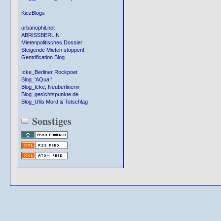
KiezBlogs
urbanophil.net
ABRISSBERLIN
Mietenpolitisches Dossier
Steigende Mieten stoppen!
Gentrification Blog
Icke_Berliner Rockpoet
Blog_'AQua!'
Blog_Icke, Neuberlinerin
Blog_gesichtspunkte.de
Blog_Ullis Mord & Totschlag
Sonstiges