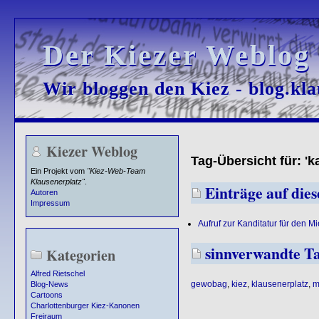
Der Kiezer Weblog
Der Kiezer Weblog
Wir bloggen den Kiez - blog.kla
Wir bloggen den Kiez - blog.kla
Kiezer Weblog
Tag-Übersicht für: 'k
Ein Projekt vom
"Kiez-Web-Team
Klausenerplatz"
.
Einträge auf dies
Autoren
Impressum
Aufruf zur Kanditatur für den Mi
sinnverwandte T
Kategorien
Alfred Rietschel
gewobag
,
kiez
,
klausenerplatz
,
m
Blog-News
Cartoons
Charlottenburger Kiez-Kanonen
Freiraum