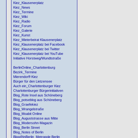
Kiez_Klausenerplatz
Kiez_News
Kiez_Termine
Kiez_Wiki
Kiez_Radio
Kiez_Forum
Kiez_Galerie
Kiez_Kunst
Kiez_Mieterbeirat Klausenerplatz
Kiez_Klausenerplatz bei Facebook
Kiez_Klausenerplatz bei Twitter
Kiez_Klausenerplatz bei YouTube
Initiative Horstweg/Wundtstraße
BerlinOnline_Charlottenburg
Bezirk_Termine
Mierendorff-Kiez
Bürger für den Lietzensee
Auch ein_Charlottenburger Kiez
Charlottenburger Bürgerinitiativen
Blog_Rote Insel aus Schöneberg
Blog_potseblog aus Schöneberg
Blog_Graefekiez
Blog_Wrangelstraße
Blog_Moabit Online
Blog_Auguststrasse aus Mitte
Blog_Modersohn-Magazin
Blog_Berlin Street
Blog_Notes of Berlin
Blog@inBerlin_Metropole Berlin