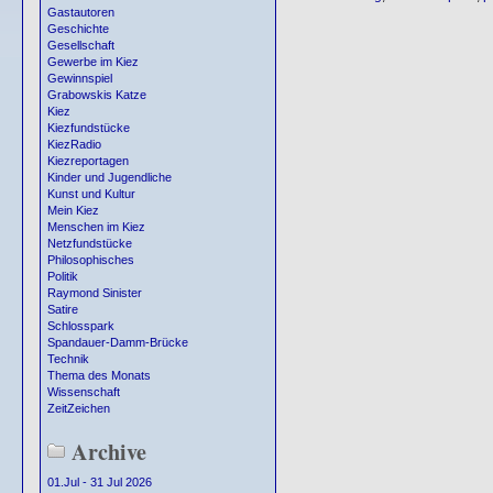
Gastautoren
Geschichte
Gesellschaft
Gewerbe im Kiez
Gewinnspiel
Grabowskis Katze
Kiez
Kiezfundstücke
KiezRadio
Kiezreportagen
Kinder und Jugendliche
Kunst und Kultur
Mein Kiez
Menschen im Kiez
Netzfundstücke
Philosophisches
Politik
Raymond Sinister
Satire
Schlosspark
Spandauer-Damm-Brücke
Technik
Thema des Monats
Wissenschaft
ZeitZeichen
Archive
01.Jul - 31 Jul 2026