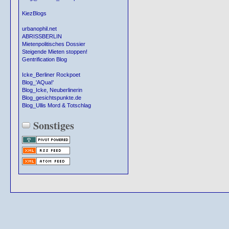
KiezBlogs
urbanophil.net
ABRISSBERLIN
Mietenpolitisches Dossier
Steigende Mieten stoppen!
Gentrification Blog
Icke_Berliner Rockpoet
Blog_'AQua!'
Blog_Icke, Neuberlinerin
Blog_gesichtspunkte.de
Blog_Ullis Mord & Totschlag
Sonstiges