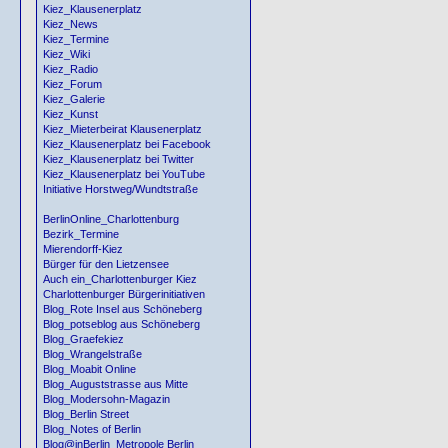
Kiez_Klausenerplatz
Kiez_News
Kiez_Termine
Kiez_Wiki
Kiez_Radio
Kiez_Forum
Kiez_Galerie
Kiez_Kunst
Kiez_Mieterbeirat Klausenerplatz
Kiez_Klausenerplatz bei Facebook
Kiez_Klausenerplatz bei Twitter
Kiez_Klausenerplatz bei YouTube
Initiative Horstweg/Wundtstraße
BerlinOnline_Charlottenburg
Bezirk_Termine
Mierendorff-Kiez
Bürger für den Lietzensee
Auch ein_Charlottenburger Kiez
Charlottenburger Bürgerinitiativen
Blog_Rote Insel aus Schöneberg
Blog_potseblog aus Schöneberg
Blog_Graefekiez
Blog_Wrangelstraße
Blog_Moabit Online
Blog_Auguststrasse aus Mitte
Blog_Modersohn-Magazin
Blog_Berlin Street
Blog_Notes of Berlin
Blog@inBerlin_Metropole Berlin