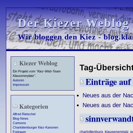
Der Kiezer Weblog
Der Kiezer Weblog
Wir bloggen den Kiez - blog.kla
Wir bloggen den Kiez - blog.kla
Kiezer Weblog
Tag-Übersicht 
Ein Projekt vom
"Kiez-Web-Team
Klausenerplatz"
.
Einträge auf 
Autoren
Impressum
Neues aus der Nac
Neues aus der Nac
Kategorien
sinnverwand
Alfred Rietschel
Blog-News
Cartoons
Charlottenburger Kiez-Kanonen
charlottenburg
,
klausenerplatz
,
p
Freiraum