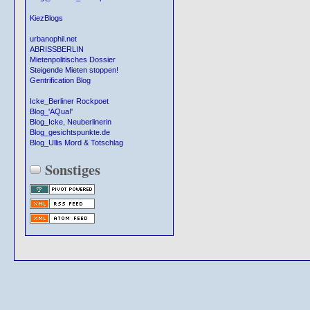
KiezBlogs
urbanophil.net
ABRISSBERLIN
Mietenpolitisches Dossier
Steigende Mieten stoppen!
Gentrification Blog
Icke_Berliner Rockpoet
Blog_'AQua!'
Blog_Icke, Neuberlinerin
Blog_gesichtspunkte.de
Blog_Ullis Mord & Totschlag
Sonstiges