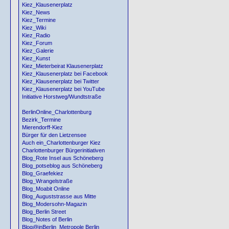
Kiez_Klausenerplatz
Kiez_News
Kiez_Termine
Kiez_Wiki
Kiez_Radio
Kiez_Forum
Kiez_Galerie
Kiez_Kunst
Kiez_Mieterbeirat Klausenerplatz
Kiez_Klausenerplatz bei Facebook
Kiez_Klausenerplatz bei Twitter
Kiez_Klausenerplatz bei YouTube
Initiative Horstweg/Wundtstraße
BerlinOnline_Charlottenburg
Bezirk_Termine
Mierendorff-Kiez
Bürger für den Lietzensee
Auch ein_Charlottenburger Kiez
Charlottenburger Bürgerinitiativen
Blog_Rote Insel aus Schöneberg
Blog_potseblog aus Schöneberg
Blog_Graefekiez
Blog_Wrangelstraße
Blog_Moabit Online
Blog_Auguststrasse aus Mitte
Blog_Modersohn-Magazin
Blog_Berlin Street
Blog_Notes of Berlin
Blog@inBerlin_Metropole Berlin