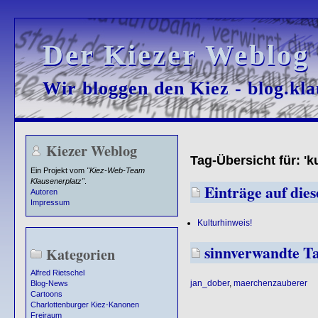
Der Kiezer Weblog
Der Kiezer Weblog
Wir bloggen den Kiez - blog.kla
Wir bloggen den Kiez - blog.kla
Kiezer Weblog
Tag-Übersicht für: 'k
Ein Projekt vom
"Kiez-Web-Team
Klausenerplatz"
.
Einträge auf dies
Autoren
Impressum
Kulturhinweis!
sinnverwandte T
Kategorien
Alfred Rietschel
jan_dober
,
maerchenzauberer
Blog-News
Cartoons
Charlottenburger Kiez-Kanonen
Freiraum