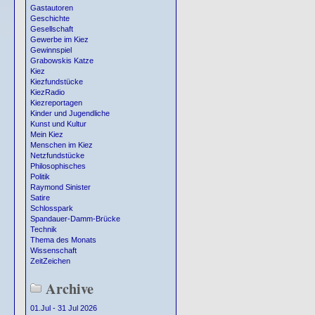
Gastautoren
Geschichte
Gesellschaft
Gewerbe im Kiez
Gewinnspiel
Grabowskis Katze
Kiez
Kiezfundstücke
KiezRadio
Kiezreportagen
Kinder und Jugendliche
Kunst und Kultur
Mein Kiez
Menschen im Kiez
Netzfundstücke
Philosophisches
Politik
Raymond Sinister
Satire
Schlosspark
Spandauer-Damm-Brücke
Technik
Thema des Monats
Wissenschaft
ZeitZeichen
Archive
01.Jul - 31 Jul 2026