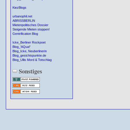
KiezBlogs
urbanophil.net
ABRISSBERLIN
Mietenpolitisches Dossier
Steigende Mieten stoppen!
Gentrification Blog
Icke_Berliner Rockpoet
Blog_'AQua!'
Blog_Icke, Neuberlinerin
Blog_gesichtspunkte.de
Blog_Ullis Mord & Totschlag
Sonstiges