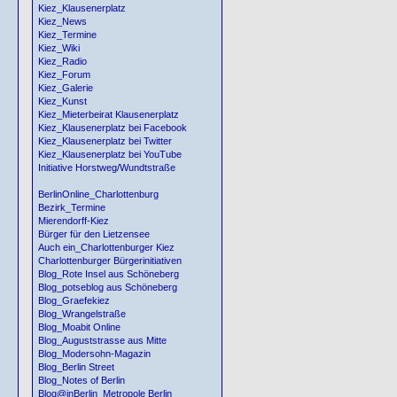
Kiez_Klausenerplatz
Kiez_News
Kiez_Termine
Kiez_Wiki
Kiez_Radio
Kiez_Forum
Kiez_Galerie
Kiez_Kunst
Kiez_Mieterbeirat Klausenerplatz
Kiez_Klausenerplatz bei Facebook
Kiez_Klausenerplatz bei Twitter
Kiez_Klausenerplatz bei YouTube
Initiative Horstweg/Wundtstraße
BerlinOnline_Charlottenburg
Bezirk_Termine
Mierendorff-Kiez
Bürger für den Lietzensee
Auch ein_Charlottenburger Kiez
Charlottenburger Bürgerinitiativen
Blog_Rote Insel aus Schöneberg
Blog_potseblog aus Schöneberg
Blog_Graefekiez
Blog_Wrangelstraße
Blog_Moabit Online
Blog_Auguststrasse aus Mitte
Blog_Modersohn-Magazin
Blog_Berlin Street
Blog_Notes of Berlin
Blog@inBerlin_Metropole Berlin