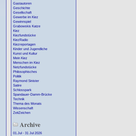
Gastautoren
Geschichte
Gesellschaft
Gewerbe im Kiez
Gewinnspiel
Grabowskis Katze
Kiez
Kiezfundstücke
KiezRadio
Kiezreportagen
Kinder und Jugendliche
Kunst und Kultur
Mein Kiez
Menschen im Kiez
Netzfundstücke
Philosophisches
Politik
Raymond Sinister
Satire
Schlosspark
Spandauer-Damm-Brücke
Technik
Thema des Monats
Wissenschaft
ZeitZeichen
Archive
01.Jul - 31 Jul 2026