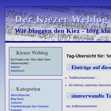
Der Kiezer Weblog
Der Kiezer Weblog
Wir bloggen den Kiez - blog.kla
Wir bloggen den Kiez - blog.kla
Kiezer Weblog
Tag-Übersicht für: 'lo
Ein Projekt vom
"Kiez-Web-Team
Klausenerplatz"
.
Einträge auf diese
Autoren
Impressum
Trüffelschweinchen …
Ein kleines, lobendes Geschen
Kategorien
sinnverwandte T
Alfred Rietschel
Blog-News
Cartoons
taz
,
trüffelschweinchen
Charlottenburger Kiez-Kanonen
Freiraum