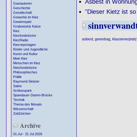
Asbest in Wohnunge
Gastautoren
Geschichte
"Dieser Kietz ist 
Gesellschaft
Gewerbe im Kiez
sinnverwand
Gewinnspiel
Grabowskis Katze
Kiez
Kiezfundstücke
asbest
,
gewobag
,
klausenerplatz
KiezRadio
Kiezreportagen
Kinder und Jugendliche
Kunst und Kultur
Mein Kiez
Menschen im Kiez
Netzfundstücke
Philosophisches
Politik
Raymond Sinister
Satire
Schlosspark
Spandauer-Damm-Brücke
Technik
Thema des Monats
Wissenschaft
ZeitZeichen
Archive
01.Jul - 31 Jul 2026