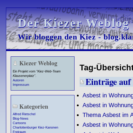
Der Kiezer Weblog
Der Kiezer Weblog
Wir bloggen den Kiez - blog.kla
Wir bloggen den Kiez - blog.kla
Kiezer Weblog
Tag-Übersicht
Ein Projekt vom
"Kiez-Web-Team
Klausenerplatz"
.
Einträge auf
Autoren
Impressum
Asbest in Wohnung
Asbest in Wohnung
Kategorien
Thema Asbest im 
Alfred Rietschel
Blog-News
Cartoons
Asbest in Wohnung
Charlottenburger Kiez-Kanonen
Freiraum