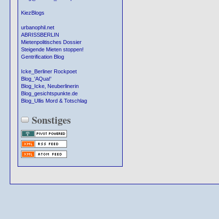
KiezBlogs
urbanophil.net
ABRISSBERLIN
Mietenpolitisches Dossier
Steigende Mieten stoppen!
Gentrification Blog
Icke_Berliner Rockpoet
Blog_'AQua!'
Blog_Icke, Neuberlinerin
Blog_gesichtspunkte.de
Blog_Ullis Mord & Totschlag
Sonstiges