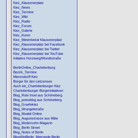
Kiez_Klausenerplatz
Kiez_News
Kiez_Termine
Kiez_Wiki
Kiez_Radio
Kiez_Forum
Kiez_Galerie
Kiez_Kunst
Kiez_Mieterbeirat Klausenerplatz
Kiez_Klausenerplatz bei Facebook
Kiez_Klausenerplatz bei Twitter
Kiez_Klausenerplatz bei YouTube
Initiative Horstweg/Wundtstraße
BerlinOnline_Charlottenburg
Bezirk_Termine
Mierendorff-Kiez
Bürger für den Lietzensee
Auch ein_Charlottenburger Kiez
Charlottenburger Bürgerinitiativen
Blog_Rote Insel aus Schöneberg
Blog_potseblog aus Schöneberg
Blog_Graefekiez
Blog_Wrangelstraße
Blog_Moabit Online
Blog_Auguststrasse aus Mitte
Blog_Modersohn-Magazin
Blog_Berlin Street
Blog_Notes of Berlin
Blog@inBerlin_Metropole Berlin