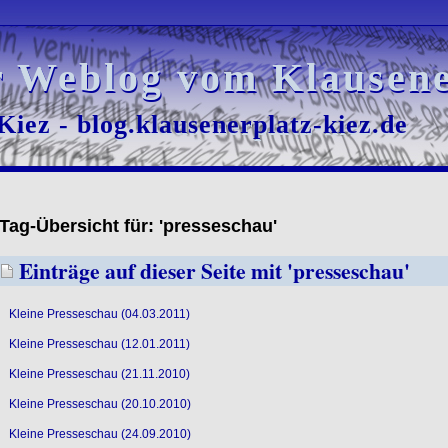
r Weblog vom Klausene
r Weblog vom Klausene
iez - blog.klausenerplatz-kiez.de
iez - blog.klausenerplatz-kiez.de
Tag-Übersicht für: 'presseschau'
Einträge auf dieser Seite mit 'presseschau'
Kleine Presseschau (04.03.2011)
Kleine Presseschau (12.01.2011)
Kleine Presseschau (21.11.2010)
Kleine Presseschau (20.10.2010)
Kleine Presseschau (24.09.2010)