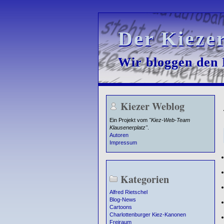
Der Kieze
Der Kieze
Wir bloggen den K
Wir bloggen den K
Kiezer Weblog
Ein Projekt vom
"Kiez-Web-Team
Klausenerplatz"
.
Autoren
Impressum
Kategorien
Alfred Rietschel
Blog-News
Cartoons
Charlottenburger Kiez-Kanonen
Freiraum