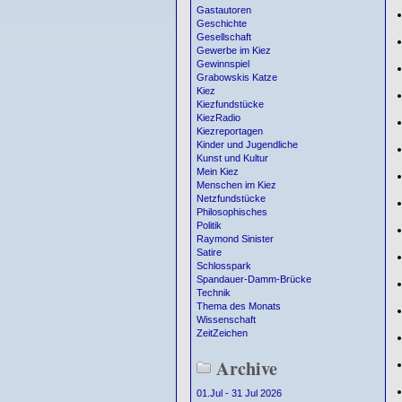
Gastautoren
Geschichte
Gesellschaft
Gewerbe im Kiez
Gewinnspiel
Grabowskis Katze
Kiez
Kiezfundstücke
KiezRadio
Kiezreportagen
Kinder und Jugendliche
Kunst und Kultur
Mein Kiez
Menschen im Kiez
Netzfundstücke
Philosophisches
Politik
Raymond Sinister
Satire
Schlosspark
Spandauer-Damm-Brücke
Technik
Thema des Monats
Wissenschaft
ZeitZeichen
Archive
01.Jul - 31 Jul 2026