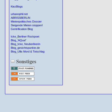
KiezBlogs
urbanophil.net
ABRISSBERLIN
Mietenpolitisches Dossier
Steigende Mieten stoppen!
Gentrification Blog
Icke_Berliner Rockpoet
Blog_'AQua!'
Blog_Icke, Neuberlinerin
Blog_gesichtspunkte.de
Blog_Ullis Mord & Totschlag
Sonstiges