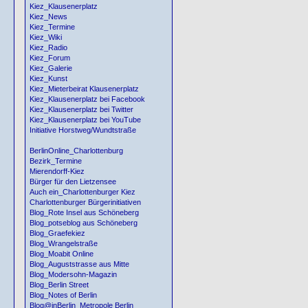
Kiez_Klausenerplatz
Kiez_News
Kiez_Termine
Kiez_Wiki
Kiez_Radio
Kiez_Forum
Kiez_Galerie
Kiez_Kunst
Kiez_Mieterbeirat Klausenerplatz
Kiez_Klausenerplatz bei Facebook
Kiez_Klausenerplatz bei Twitter
Kiez_Klausenerplatz bei YouTube
Initiative Horstweg/Wundtstraße
BerlinOnline_Charlottenburg
Bezirk_Termine
Mierendorff-Kiez
Bürger für den Lietzensee
Auch ein_Charlottenburger Kiez
Charlottenburger Bürgerinitiativen
Blog_Rote Insel aus Schöneberg
Blog_potseblog aus Schöneberg
Blog_Graefekiez
Blog_Wrangelstraße
Blog_Moabit Online
Blog_Auguststrasse aus Mitte
Blog_Modersohn-Magazin
Blog_Berlin Street
Blog_Notes of Berlin
Blog@inBerlin_Metropole Berlin