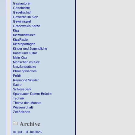
Gastautoren
Geschichte
Gesellschaft
Gewerbe im Kiez
Gewinnspiel
Grabowskis Katze
Kiez
Kiezfundstücke
KiezRadio
Kiezreportagen
Kinder und Jugendliche
Kunst und Kultur
Mein Kiez
Menschen im Kiez
Netzfundstücke
Philosophisches
Politik
Raymond Sinister
Satire
Schlosspark
Spandauer-Damm-Brücke
Technik
Thema des Monats
Wissenschaft
ZeitZeichen
Archive
01.Jul - 31 Jul 2026