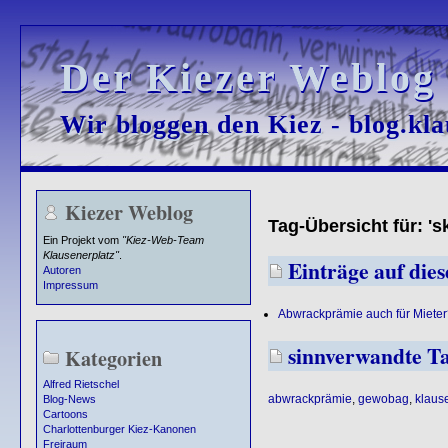
Der Kiezer Weblog
Der Kiezer Weblog
Wir bloggen den Kiez - blog.kla
Wir bloggen den Kiez - blog.kla
Kiezer Weblog
Tag-Übersicht für: 's
Ein Projekt vom
"Kiez-Web-Team
Klausenerplatz"
.
Einträge auf dies
Autoren
Impressum
Abwrackprämie auch für Mieter
sinnverwandte T
Kategorien
Alfred Rietschel
abwrackprämie
,
gewobag
,
klaus
Blog-News
Cartoons
Charlottenburger Kiez-Kanonen
Freiraum