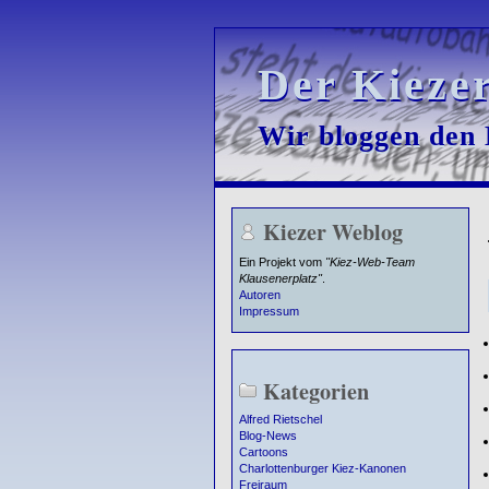
Der Kieze
Der Kieze
Wir bloggen den K
Wir bloggen den K
Kiezer Weblog
Ein Projekt vom
"Kiez-Web-Team
Klausenerplatz"
.
Autoren
Impressum
Kategorien
Alfred Rietschel
Blog-News
Cartoons
Charlottenburger Kiez-Kanonen
Freiraum