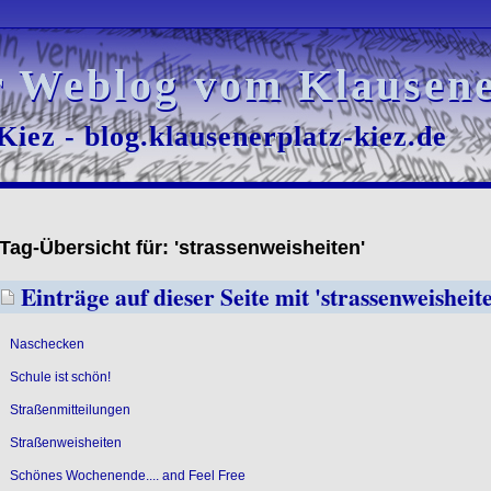
r Weblog vom Klausene
r Weblog vom Klausene
iez - blog.klausenerplatz-kiez.de
iez - blog.klausenerplatz-kiez.de
Tag-Übersicht für: 'strassenweisheiten'
Einträge auf dieser Seite mit 'strassenweisheit
Naschecken
Schule ist schön!
Straßenmitteilungen
Straßenweisheiten
Schönes Wochenende.... and Feel Free