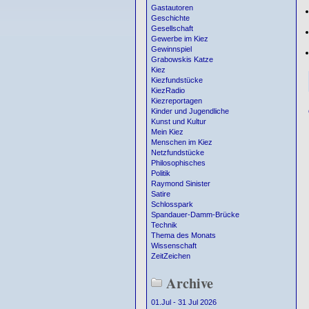
Gastautoren
Geschichte
Gesellschaft
Gewerbe im Kiez
Gewinnspiel
Grabowskis Katze
Kiez
Kiezfundstücke
KiezRadio
Kiezreportagen
Kinder und Jugendliche
Kunst und Kultur
Mein Kiez
Menschen im Kiez
Netzfundstücke
Philosophisches
Politik
Raymond Sinister
Satire
Schlosspark
Spandauer-Damm-Brücke
Technik
Thema des Monats
Wissenschaft
ZeitZeichen
Archive
01.Jul - 31 Jul 2026