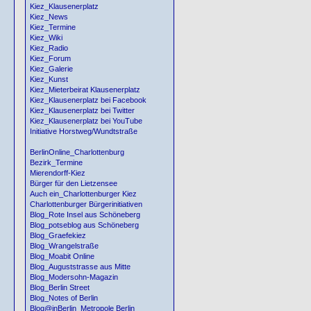
Kiez_Klausenerplatz
Kiez_News
Kiez_Termine
Kiez_Wiki
Kiez_Radio
Kiez_Forum
Kiez_Galerie
Kiez_Kunst
Kiez_Mieterbeirat Klausenerplatz
Kiez_Klausenerplatz bei Facebook
Kiez_Klausenerplatz bei Twitter
Kiez_Klausenerplatz bei YouTube
Initiative Horstweg/Wundtstraße
BerlinOnline_Charlottenburg
Bezirk_Termine
Mierendorff-Kiez
Bürger für den Lietzensee
Auch ein_Charlottenburger Kiez
Charlottenburger Bürgerinitiativen
Blog_Rote Insel aus Schöneberg
Blog_potseblog aus Schöneberg
Blog_Graefekiez
Blog_Wrangelstraße
Blog_Moabit Online
Blog_Auguststrasse aus Mitte
Blog_Modersohn-Magazin
Blog_Berlin Street
Blog_Notes of Berlin
Blog@inBerlin_Metropole Berlin