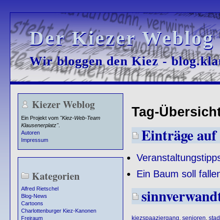
Der Kiezer Weblog
Der Kiezer Weblog
Wir bloggen den Kiez - blog.kla
Wir bloggen den Kiez - blog.kla
Kiezer Weblog
Tag-Übersicht 
Ein Projekt vom
"Kiez-Web-Team
Klausenerplatz"
.
Einträge auf 
Autoren
Impressum
Veranstaltungstipp
Ein Baum soll falle
Kategorien
sinnverwand
Alfred Rietschel
Blog-News
Cartoons
Charlottenburger Kiez-Kanonen
kiezspaaziergang
,
senioren
,
stad
Freiraum