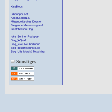
KiezBlogs
urbanophil.net
ABRISSBERLIN
Mietenpolitisches Dossier
Steigende Mieten stoppen!
Gentrification Blog
Icke_Berliner Rockpoet
Blog_'AQua!'
Blog_Icke, Neuberlinerin
Blog_gesichtspunkte.de
Blog_Ullis Mord & Totschlag
Sonstiges