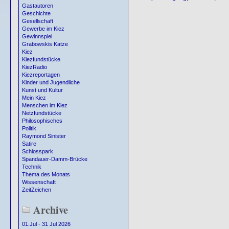
Gastautoren
Geschichte
Gesellschaft
Gewerbe im Kiez
Gewinnspiel
Grabowskis Katze
Kiez
Kiezfundstücke
KiezRadio
Kiezreportagen
Kinder und Jugendliche
Kunst und Kultur
Mein Kiez
Menschen im Kiez
Netzfundstücke
Philosophisches
Politik
Raymond Sinister
Satire
Schlosspark
Spandauer-Damm-Brücke
Technik
Thema des Monats
Wissenschaft
ZeitZeichen
Archive
01.Jul - 31 Jul 2026