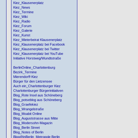
Kiez_Klausenerplatz
Kiez_News
Kiez_Termine
Kiez_Wiki
Kiez_Radio
Kiez_Forum
Kiez_Galerie
Kiez_Kunst
Kiez_Mieterbeirat Klausenerplatz
Kiez_Klausenerplatz bei Facebook
Kiez_Klausenerplatz bei Twitter
Kiez_Klausenerplatz bei YouTube
Initiative Horstweg/Wundtstraße
BerlinOnline_Charlottenburg
Bezirk_Termine
Mierendorff-Kiez
Bürger für den Lietzensee
Auch ein_Charlottenburger Kiez
Charlottenburger Bürgerinitiativen
Blog_Rote Insel aus Schöneberg
Blog_potseblog aus Schöneberg
Blog_Graefekiez
Blog_Wrangelstraße
Blog_Moabit Online
Blog_Auguststrasse aus Mitte
Blog_Modersohn-Magazin
Blog_Berlin Street
Blog_Notes of Berlin
Blog@inBerlin_Metropole Berlin