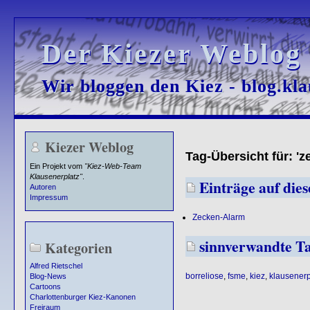
Der Kiezer Weblog
Der Kiezer Weblog
Wir bloggen den Kiez - blog.kla
Wir bloggen den Kiez - blog.kla
Kiezer Weblog
Tag-Übersicht für: 'z
Ein Projekt vom
"Kiez-Web-Team
Klausenerplatz"
.
Einträge auf dies
Autoren
Impressum
Zecken-Alarm
sinnverwandte T
Kategorien
Alfred Rietschel
borreliose
,
fsme
,
kiez
,
klausenerp
Blog-News
Cartoons
Charlottenburger Kiez-Kanonen
Freiraum