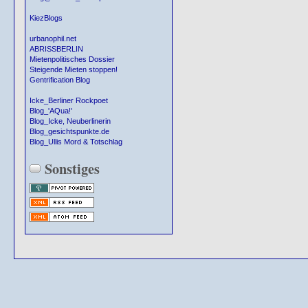
KiezBlogs
urbanophil.net
ABRISSBERLIN
Mietenpolitisches Dossier
Steigende Mieten stoppen!
Gentrification Blog
Icke_Berliner Rockpoet
Blog_'AQua!'
Blog_Icke, Neuberlinerin
Blog_gesichtspunkte.de
Blog_Ullis Mord & Totschlag
Sonstiges