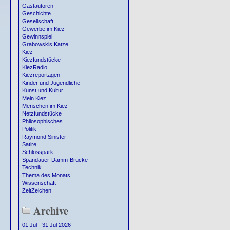
Gastautoren
Geschichte
Gesellschaft
Gewerbe im Kiez
Gewinnspiel
Grabowskis Katze
Kiez
Kiezfundstücke
KiezRadio
Kiezreportagen
Kinder und Jugendliche
Kunst und Kultur
Mein Kiez
Menschen im Kiez
Netzfundstücke
Philosophisches
Politik
Raymond Sinister
Satire
Schlosspark
Spandauer-Damm-Brücke
Technik
Thema des Monats
Wissenschaft
ZeitZeichen
Archive
01.Jul - 31 Jul 2026