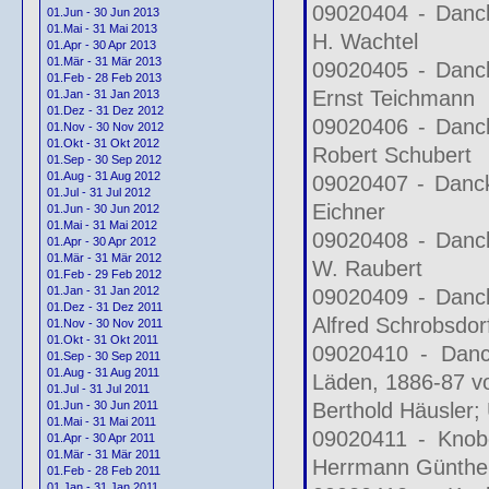
09020404 - Danck
01.Jun - 30 Jun 2013
01.Mai - 31 Mai 2013
H. Wachtel
01.Apr - 30 Apr 2013
01.Mär - 31 Mär 2013
09020405 - Danck
01.Feb - 28 Feb 2013
Ernst Teichmann
01.Jan - 31 Jan 2013
01.Dez - 31 Dez 2012
09020406 - Danck
01.Nov - 30 Nov 2012
01.Okt - 31 Okt 2012
Robert Schubert
01.Sep - 30 Sep 2012
01.Aug - 31 Aug 2012
09020407 - Danck
01.Jul - 31 Jul 2012
Eichner
01.Jun - 30 Jun 2012
01.Mai - 31 Mai 2012
09020408 - Danck
01.Apr - 30 Apr 2012
01.Mär - 31 Mär 2012
W. Raubert
01.Feb - 29 Feb 2012
01.Jan - 31 Jan 2012
09020409 - Danck
01.Dez - 31 Dez 2011
Alfred Schrobsdor
01.Nov - 30 Nov 2011
01.Okt - 31 Okt 2011
09020410 - Danck
01.Sep - 30 Sep 2011
01.Aug - 31 Aug 2011
Läden, 1886-87 v
01.Jul - 31 Jul 2011
Berthold Häusler
01.Jun - 30 Jun 2011
01.Mai - 31 Mai 2011
09020411 - Knobe
01.Apr - 30 Apr 2011
01.Mär - 31 Mär 2011
Herrmann Günthe
01.Feb - 28 Feb 2011
01.Jan - 31 Jan 2011