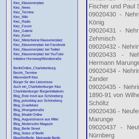
Kiez_Klausenerplatz
Fischer und Paul
Kiez_News
Kiez_Termine
09020430 - Nehri
Kiez_Wiki
König
Kiez_Radio
Kiez_Forum
09020431 - Nehr
Kiez_Galerie
Kiez_Kunst
Zehmisch
Kiez_Mieterbeirat Klausenerplatz
Kiez_Klausenerplatz bei Facebook
09020432 - Nehrin
Kiez_Klausenerplatz bei Twitter
09020433 - Neh
Kiez_Klausenerplatz bei YouTube
Initiative Horstweg/Wundtstraße
Hermann Marung
BerlinOnline_Charlottenburg
09020434 - Nehri
Bezirk_Termine
Zander
Mierendorff-Kiez
Bürger für den Lietzensee
09020435 - Nehri
Auch ein_Charlottenburger Kiez
Charlottenburger Bürgerinitiativen
1890-91 von Wilh
Blog_Rote Insel aus Schöneberg
Blog_potseblog aus Schöneberg
Schöltz
Blog_Graefekiez
09020436 - Neufe
Blog_Wrangelstraße
Blog_Moabit Online
Marunge
Blog_Auguststrasse aus Mitte
Blog_Modersohn-Magazin
09020437 - Neuf
Blog_Berlin Street
Blog_Notes of Berlin
Nürnberg
Blog@inBerlin_Metropole Berlin