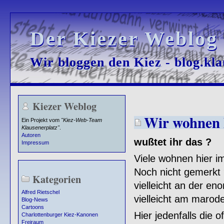
Der Kiezer Weblog
Der Kiezer Weblog
Wir bloggen den Kiez - blog.kla
Wir bloggen den Kiez - blog.kla
Kiezer Weblog
Wir wohnen 
Ein Projekt vom
"Kiez-Web-Team
Klausenerplatz"
.
Autoren
wußtet ihr das ?
Impressum
Viele wohnen hier i
Noch nicht gemerkt 
Kategorien
vielleicht an der e
Alfred Rietschel
vielleicht am marod
Blog-News
Cartoons
Hier jedenfalls die o
Charlottenburger Kiez-Kanonen
Freiraum