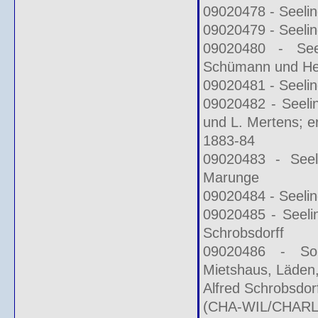
09020478 - Seelin
09020479 - Seelin
09020480 - See
Schümann und H
09020481 - Seelin
09020482 - Seeli
und L. Mertens; er
1883-84
09020483 - Seel
Marunge
09020484 - Seelin
09020485 - Seeli
Schrobsdorff
09020486 - Sop
Mietshaus, Läden
Alfred Schrobsdor
(CHA-WIL/CHARL