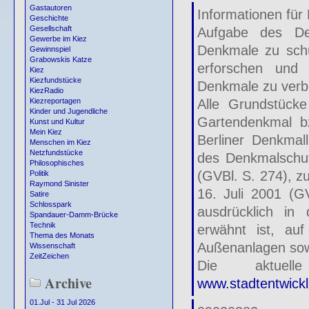
Gastautoren
Informationen fü
Geschichte
Gesellschaft
Aufgabe des De
Gewerbe im Kiez
Denkmale zu schüt
Gewinnspiel
Grabowskis Katze
erforschen un
Kiez
Kiezfundstücke
Denkmale zu verbr
KiezRadio
Alle Grundstück
Kiezreportagen
Kinder und Jugendliche
Gartendenkmal bz
Kunst und Kultur
Mein Kiez
Berliner Denkmall
Menschen im Kiez
Netzfundstücke
des Denkmalschut
Philosophisches
(GVBl. S. 274), z
Politik
Raymond Sinister
16. Juli 2001 (G
Satire
Schlosspark
ausdrücklich in
Spandauer-Damm-Brücke
Technik
erwähnt ist, au
Thema des Monats
Außenanlagen sow
Wissenschaft
ZeitZeichen
Die aktuell
Archive
www.stadtentwickl
01.Jul - 31 Jul 2026