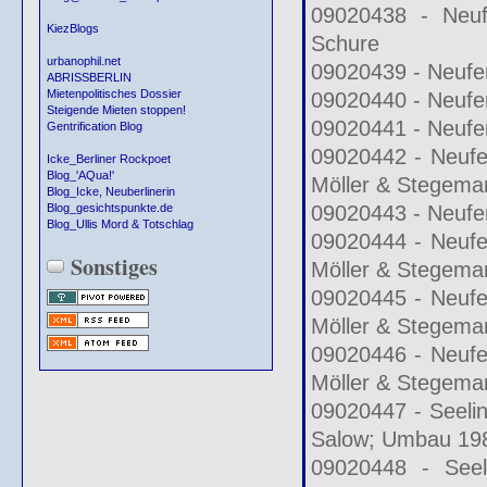
09020438 - Neuf
KiezBlogs
Schure
urbanophil.net
09020439 - Neufer
ABRISSBERLIN
Mietenpolitisches Dossier
09020440 - Neufer
Steigende Mieten stoppen!
09020441 - Neufer
Gentrification Blog
09020442 - Neufe
Icke_Berliner Rockpoet
Blog_'AQua!'
Möller & Stegema
Blog_Icke, Neuberlinerin
09020443 - Neufer
Blog_gesichtspunkte.de
Blog_Ullis Mord & Totschlag
09020444 - Neufe
Sonstiges
Möller & Stegema
09020445 - Neufe
Möller & Stegema
09020446 - Neufe
Möller & Stegema
09020447 - Seelin
Salow; Umbau 19
09020448 - Seel