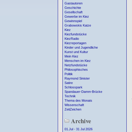
Gastautoren
Geschichte
Gesellschaft
Gewerbe im Kiez
Gewinnspiel
Grabowskis Katze
Kiez
Kiezfundstücke
KiezRadio
Kiezreportagen
Kinder und Jugendliche
Kunst und Kultur
Mein Kiez
Menschen im Kiez
Netzfundstücke
Philosophisches
Politik
Raymond Sinister
Satire
Schlosspark
Spandauer-Damm-Brücke
Technik
Thema des Monats
Wissenschaft
ZeitZeichen
Archive
01.Jul - 31 Jul 2026