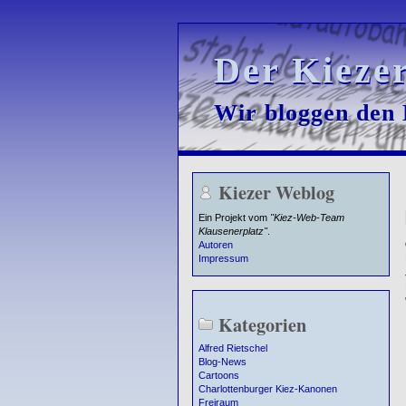
Der Kieze
Der Kieze
Wir bloggen den K
Wir bloggen den K
Kiezer Weblog
Ein Projekt vom
"Kiez-Web-Team
Klausenerplatz"
.
Autoren
Impressum
Kategorien
Alfred Rietschel
Blog-News
Cartoons
Charlottenburger Kiez-Kanonen
Freiraum