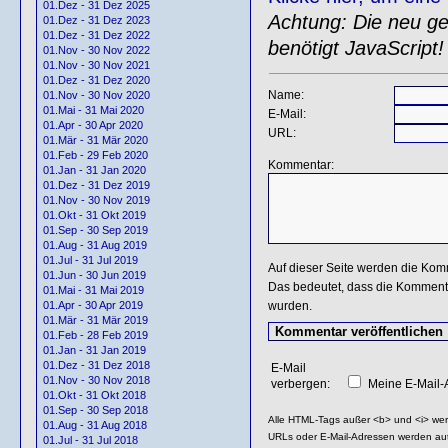
01.Dez - 31 Dez 2025
Achtung: Die neu gen
01.Dez - 31 Dez 2023
01.Dez - 31 Dez 2022
benötigt JavaScript!
01.Nov - 30 Nov 2022
01.Nov - 30 Nov 2021
01.Dez - 31 Dez 2020
Name:
01.Nov - 30 Nov 2020
01.Mai - 31 Mai 2020
E-Mail:
01.Apr - 30 Apr 2020
URL:
01.Mär - 31 Mär 2020
01.Feb - 29 Feb 2020
Kommentar:
01.Jan - 31 Jan 2020
01.Dez - 31 Dez 2019
01.Nov - 30 Nov 2019
01.Okt - 31 Okt 2019
01.Sep - 30 Sep 2019
01.Aug - 31 Aug 2019
01.Jul - 31 Jul 2019
Auf dieser Seite werden die Kom
01.Jun - 30 Jun 2019
Das bedeutet, dass die Kommentar
01.Mai - 31 Mai 2019
wurden.
01.Apr - 30 Apr 2019
01.Mär - 31 Mär 2019
01.Feb - 28 Feb 2019
01.Jan - 31 Jan 2019
01.Dez - 31 Dez 2018
E-Mail
01.Nov - 30 Nov 2018
verbergen:
Meine E-Mail-A
01.Okt - 31 Okt 2018
01.Sep - 30 Sep 2018
Alle HTML-Tags außer <b> und <i> we
01.Aug - 31 Aug 2018
URLs oder E-Mail-Adressen werden au
01.Jul - 31 Jul 2018