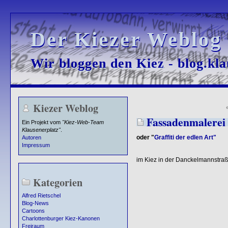
Der Kiezer Weblog
Der Kiezer Weblog
Wir bloggen den Kiez - blog.kla
Wir bloggen den Kiez - blog.kla
Kiezer Weblog
Fassadenmalerei
Ein Projekt vom
"Kiez-Web-Team
Klausenerplatz"
.
oder "
Graffiti der edlen Art"
Autoren
Impressum
im Kiez in der Danckelmannstraß
Kategorien
Alfred Rietschel
Blog-News
Cartoons
Charlottenburger Kiez-Kanonen
Freiraum