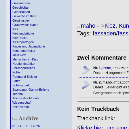
Gastautoren
Geschichte
Gesellschaft
Gewerbe im Kiez
Gewinnspiel
maho
-
Kiez
,
Kun
Grabowskis Katze
Kiez
Tags:
fassaden
/
fas
Kiezfundstücke
KiezRadio
Kiezreportagen
Kinder und Jugendliche
Kunst und Kultur
Mein Kiez
zwei Kommentare
Menschen im Kiez
Netzfundstücke
Nr. 1,
Irene
,
Philosophisches
07.02.2007 
Politik
Das putzt ungemein! Eu
Raymond Sinister
Satire
Nr. 2, maho
,
07.02.2007
Schlosspark
Danke. Leider gibt es 
Spandauer-Damm-Brücke
Gelegenheit noch “pixe
Technik
Thema des Monats
Wissenschaft
ZeitZeichen
Kein Trackback
Archive
Trackback link:
01.Jul - 31 Jul 2026
Klicke hier, um ein