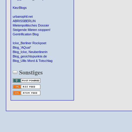
KiezBlogs
urbanophil.net
ABRISSBERLIN
Mietenpolitisches Dossier
Steigende Mieten stoppen!
Gentrification Blog
Icke_Berliner Rockpoet
Blog_'AQua!'
Blog_Icke, Neuberlinerin
Blog_gesichtspunkte.de
Blog_Ullis Mord & Totschlag
Sonstiges