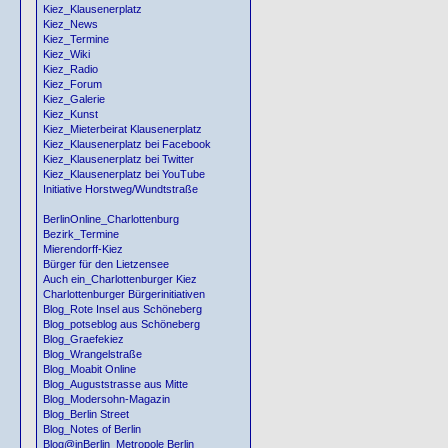
Kiez_Klausenerplatz
Kiez_News
Kiez_Termine
Kiez_Wiki
Kiez_Radio
Kiez_Forum
Kiez_Galerie
Kiez_Kunst
Kiez_Mieterbeirat Klausenerplatz
Kiez_Klausenerplatz bei Facebook
Kiez_Klausenerplatz bei Twitter
Kiez_Klausenerplatz bei YouTube
Initiative Horstweg/Wundtstraße
BerlinOnline_Charlottenburg
Bezirk_Termine
Mierendorff-Kiez
Bürger für den Lietzensee
Auch ein_Charlottenburger Kiez
Charlottenburger Bürgerinitiativen
Blog_Rote Insel aus Schöneberg
Blog_potseblog aus Schöneberg
Blog_Graefekiez
Blog_Wrangelstraße
Blog_Moabit Online
Blog_Auguststrasse aus Mitte
Blog_Modersohn-Magazin
Blog_Berlin Street
Blog_Notes of Berlin
Blog@inBerlin_Metropole Berlin