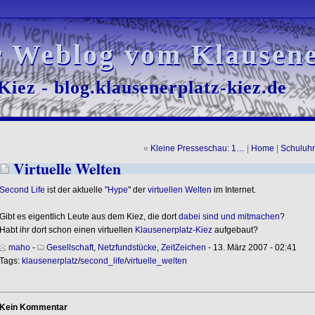
r Weblog vom Klausene
r Weblog vom Klausene
iez - blog.klausenerplatz-kiez.de
iez - blog.klausenerplatz-kiez.de
«
Kleine Presseschau: 1…
|
Home
|
Schuluhr
Virtuelle Welten
Second Life
ist der aktuelle "
Hype
" der
virtuellen Welten
im Internet.
Gibt es eigentlich Leute aus dem Kiez, die dort
dabei sind und mitmachen
?
Habt ihr dort schon einen virtuellen
Klausenerplatz-Kiez
aufgebaut?
maho
-
Gesellschaft
,
Netzfundstücke
,
ZeitZeichen
- 13. März 2007 - 02:41
Tags:
klausenerplatz
/
second_life
/
virtuelle_welten
Kein Kommentar