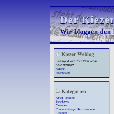
Der Kieze
Der Kieze
Wir bloggen den K
Wir bloggen den K
Kiezer Weblog
Ein Projekt vom
"Kiez-Web-Team
Klausenerplatz"
.
Autoren
Impressum
Kategorien
Alfred Rietschel
Blog-News
Cartoons
Charlottenburger Kiez-Kanonen
Freiraum