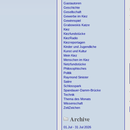
Gastautoren
Geschichte
Gesellschaft
Gewerbe im Kiez
Gewinnspiel
Grabowskis Katze
Kiez
Kiezfundstücke
KiezRadio
Kiezreportagen
Kinder und Jugendliche
Kunst und Kultur
Mein Kiez
Menschen im Kiez
Netzfundstücke
Philosophisches
Politik
Raymond Sinister
Satire
Schlosspark
Spandauer-Damm-Brücke
Technik
Thema des Monats
Wissenschaft
ZeitZeichen
Archive
01.Jul - 31 Jul 2026