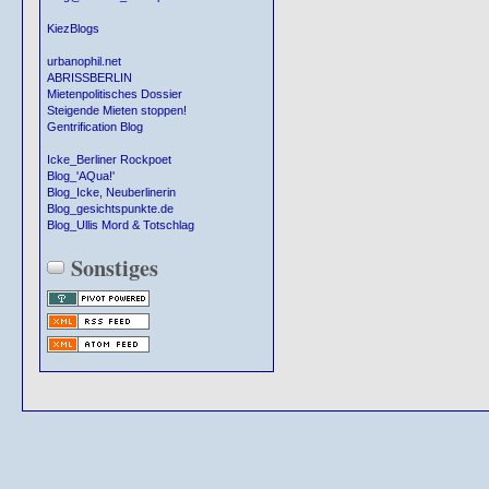
KiezBlogs
urbanophil.net
ABRISSBERLIN
Mietenpolitisches Dossier
Steigende Mieten stoppen!
Gentrification Blog
Icke_Berliner Rockpoet
Blog_'AQua!'
Blog_Icke, Neuberlinerin
Blog_gesichtspunkte.de
Blog_Ullis Mord & Totschlag
Sonstiges