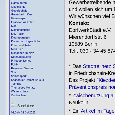
Gewerbetreibende h
Gastautoren
Geschichte
und wollen sich um
Gesellschaft
Gewerbe im Kiez
Wir wünschen viel B
Gewinnspiel
Kontakt:
Grabowskis Katze
Kiez
DorfwerkStadt e.V.
Kiezfundstücke
KiezRadio
Mierendorffstr. 6
Kiezreportagen
Kinder und Jugendliche
10589 Berlin
Kunst und Kultur
Mein Kiez
Tel.: 030 - 34 45 87
Menschen im Kiez
Netzfundstücke
Philosophisches
Politik
* Das
Stadtteilnetz
Raymond Sinister
in Friedrichshain-Kr
Satire
Schlosspark
Das Projekt "
Kiezdet
Spandauer-Damm-Brücke
Technik
Präventionspreis no
Thema des Monats
Wissenschaft
*
Zwischenutzung al
ZeitZeichen
Neukölln.
Archive
* Ein
Artikel im Tage
01.Jul - 31 Jul 2026