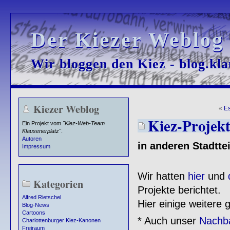
Der Kiezer Weblog
Der Kiezer Weblog
Wir bloggen den Kiez - blog.kla
Wir bloggen den Kiez - blog.kla
Kiezer Weblog
«
E
Kiez-Projekt
Ein Projekt vom
"Kiez-Web-Team
Klausenerplatz"
.
Autoren
in anderen Stadtteil
Impressum
Wir hatten
hier
und
Kategorien
Projekte berichtet.
Alfred Rietschel
Hier einige weitere 
Blog-News
Cartoons
* Auch unser
Nachba
Charlottenburger Kiez-Kanonen
Freiraum