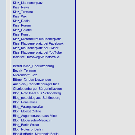
Kiez_Klausenerplatz
Kiez_News
Kiez_Termine
Kiez_Wiki
Kiez_Radio
Kiez_Forum
Kiez_Galerie
Kiez_Kunst
Kiez_Mieterbeirat Klausenerplatz
Kiez_Klausenerplatz bei Facebook
Kiez_Klausenerplatz bei Twitter
Kiez_Klausenerplatz bei YouTube
Initiative Horstweg/Wundtstraße
BerlinOnline_Charlottenburg
Bezirk_Termine
Mierendorff-Kiez
Bürger für den Lietzensee
Auch ein_Charlottenburger Kiez
Charlottenburger Bürgerinitiativen
Blog_Rote Insel aus Schöneberg
Blog_potseblog aus Schöneberg
Blog_Graefekiez
Blog_Wrangelstraße
Blog_Moabit Online
Blog_Auguststrasse aus Mitte
Blog_Modersohn-Magazin
Blog_Berlin Street
Blog_Notes of Berlin
Blog@inBerlin_Metropole Berlin