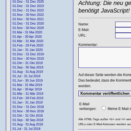
Achtung: Die neu gen
01.Dez - 31 Dez 2025
01.Dez - 31 Dez 2023
benötigt JavaScript!
01.Dez - 31 Dez 2022
01.Nov - 30 Nov 2022
01.Nov - 30 Nov 2021
01.Dez - 31 Dez 2020
Name:
01.Nov - 30 Nov 2020
E-Mail:
01.Mai - 31 Mai 2020
URL:
01.Apr - 30 Apr 2020
01.Mär - 31 Mär 2020
Kommentar:
01.Feb - 29 Feb 2020
01.Jan - 31 Jan 2020
01.Dez - 31 Dez 2019
01.Nov - 30 Nov 2019
01.Okt - 31 Okt 2019
01.Sep - 30 Sep 2019
01.Aug - 31 Aug 2019
Auf dieser Seite werden die Kom
01.Jul - 31 Jul 2019
Das bedeutet, dass die Kommentar
01.Jun - 30 Jun 2019
01.Mai - 31 Mai 2019
wurden.
01.Apr - 30 Apr 2019
01.Mär - 31 Mär 2019
01.Feb - 28 Feb 2019
01.Jan - 31 Jan 2019
E-Mail
01.Dez - 31 Dez 2018
verbergen:
Meine E-Mail-A
01.Nov - 30 Nov 2018
01.Okt - 31 Okt 2018
Alle HTML-Tags außer <b> und <i> we
01.Sep - 30 Sep 2018
URLs oder E-Mail-Adressen werden au
01.Aug - 31 Aug 2018
01.Jul - 31 Jul 2018