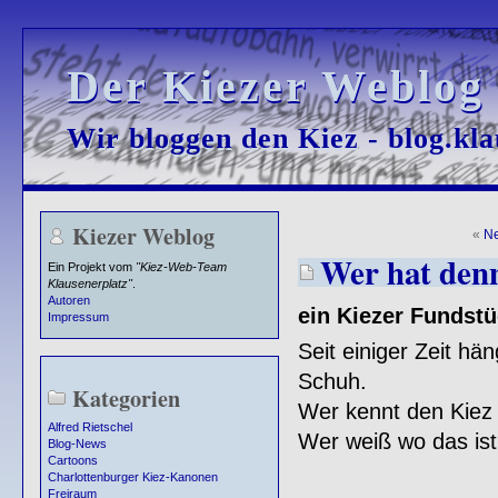
Der Kiezer Weblog
Der Kiezer Weblog
Wir bloggen den Kiez - blog.kla
Wir bloggen den Kiez - blog.kla
Kiezer Weblog
«
Ne
Wer hat denn
Ein Projekt vom
"Kiez-Web-Team
Klausenerplatz"
.
Autoren
ein Kiezer Fundstüc
Impressum
Seit einiger Zeit hä
Schuh.
Kategorien
Wer kennt den Kiez 
Alfred Rietschel
Wer weiß wo das ist
Blog-News
Cartoons
Charlottenburger Kiez-Kanonen
Freiraum