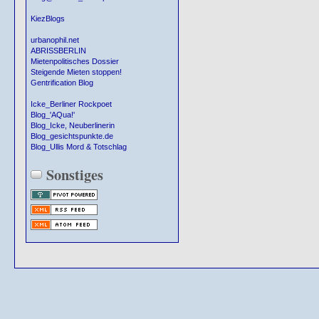
KiezBlogs
urbanophil.net
ABRISSBERLIN
Mietenpolitisches Dossier
Steigende Mieten stoppen!
Gentrification Blog
Icke_Berliner Rockpoet
Blog_'AQua!'
Blog_Icke, Neuberlinerin
Blog_gesichtspunkte.de
Blog_Ullis Mord & Totschlag
Sonstiges