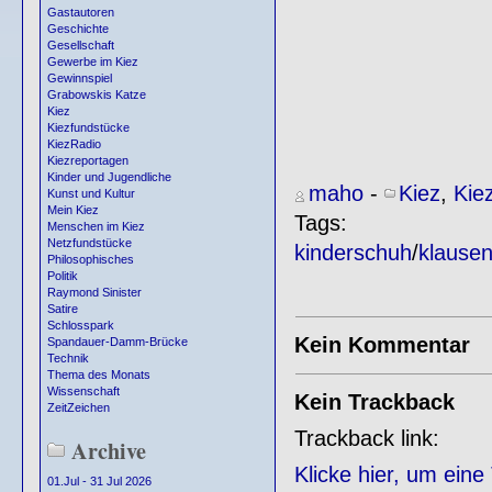
Gastautoren
Geschichte
Gesellschaft
Gewerbe im Kiez
Gewinnspiel
Grabowskis Katze
Kiez
Kiezfundstücke
KiezRadio
Kiezreportagen
Kinder und Jugendliche
maho
-
Kiez
,
Kie
Kunst und Kultur
Mein Kiez
Tags:
Menschen im Kiez
Netzfundstücke
kinderschuh
/
klausen
Philosophisches
Politik
Raymond Sinister
Satire
Schlosspark
Kein Kommentar
Spandauer-Damm-Brücke
Technik
Thema des Monats
Wissenschaft
Kein Trackback
ZeitZeichen
Trackback link:
Archive
Klicke hier, um ein
01.Jul - 31 Jul 2026