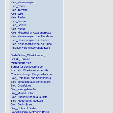
Kiez_Klausenerplatz
Kiez_News
Kiez_Termine
Kiez_Wiki
Kiez_Radio
Kiez_Forum
Kiez_Galerie
Kiez_Kunst
Kiez_Mieterbeirat Klausenerplatz
Kiez_Klausenerplatz bei Facebook
Kiez_Klausenerplatz bei Twitter
Kiez_Klausenerplatz bei YouTube
Initiative Horstweg/Wundtstraße
BerlinOnline_Charlottenburg
Bezirk_Termine
Mierendorff-Kiez
Bürger für den Lietzensee
Auch ein_Charlottenburger Kiez
Charlottenburger Bürgerinitiativen
Blog_Rote Insel aus Schöneberg
Blog_potseblog aus Schöneberg
Blog_Graefekiez
Blog_Wrangelstraße
Blog_Moabit Online
Blog_Auguststrasse aus Mitte
Blog_Modersohn-Magazin
Blog_Berlin Street
Blog_Notes of Berlin
Blog@inBerlin_Metropole Berlin