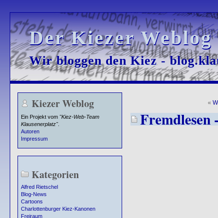
Der Kiezer Weblog
Der Kiezer Weblog
Wir bloggen den Kiez - blog.kla
Wir bloggen den Kiez - blog.kla
Kiezer Weblog
«
W
Fremdlesen -
Ein Projekt vom
"Kiez-Web-Team
Klausenerplatz"
.
Autoren
Impressum
Kategorien
Alfred Rietschel
Blog-News
Cartoons
Charlottenburger Kiez-Kanonen
Freiraum