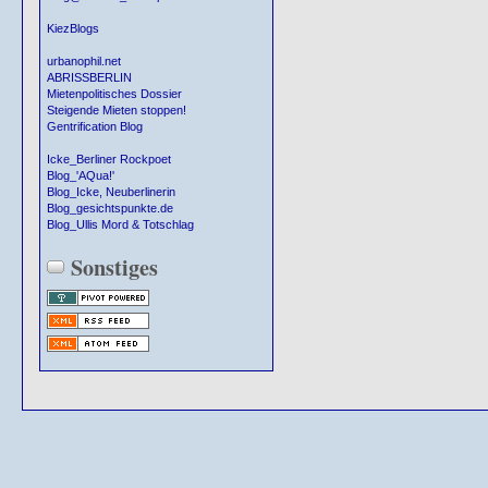
KiezBlogs
urbanophil.net
ABRISSBERLIN
Mietenpolitisches Dossier
Steigende Mieten stoppen!
Gentrification Blog
Icke_Berliner Rockpoet
Blog_'AQua!'
Blog_Icke, Neuberlinerin
Blog_gesichtspunkte.de
Blog_Ullis Mord & Totschlag
Sonstiges