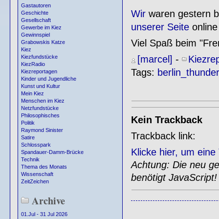
Gastautoren
Wir
waren gestern b
Geschichte
Gesellschaft
unserer Seite
online 
Gewerbe im Kiez
Gewinnspiel
Viel Spaß beim "Fre
Grabowskis Katze
Kiez
[marcel]
-
Kiezre
Kiezfundstücke
KiezRadio
Tags:
berlin_thunde
Kiezreportagen
Kinder und Jugendliche
Kunst und Kultur
Mein Kiez
Menschen im Kiez
Netzfundstücke
Philosophisches
Kein Trackback
Politik
Raymond Sinister
Trackback link:
Satire
Schlosspark
Klicke hier, um ein
Spandauer-Damm-Brücke
Technik
Achtung: Die neu gen
Thema des Monats
Wissenschaft
benötigt JavaScript!
ZeitZeichen
Archive
01.Jul - 31 Jul 2026