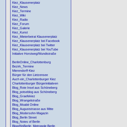
Kiez_Klausenerplatz
Kiez_News
Kiez_Termine
Kiez_Wiki
Kiez_Radio
Kiez_Forum
Kiez_Galerie
Kiez_Kunst
Kiez_Mieterbeirat Klausenerplatz
Kiez_Klausenerplatz bei Facebook
Kiez_Klausenerplatz bei Twitter
Kiez_Klausenerplatz bei YouTube
Initiative Horstweg/Wundtstraße
BerlinOnline_Charlottenburg
Bezirk_Termine
Mierendorff-Kiez
Bürger für den Lietzensee
Auch ein_Charlottenburger Kiez
Charlottenburger Bürgerinitiativen
Blog_Rote Insel aus Schöneberg
Blog_potseblog aus Schöneberg
Blog_Graefekiez
Blog_Wrangelstraße
Blog_Moabit Online
Blog_Auguststrasse aus Mitte
Blog_Modersohn-Magazin
Blog_Berlin Street
Blog_Notes of Berlin
Blog@inBerlin_Metropole Berlin