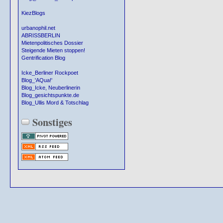
KiezBlogs
urbanophil.net
ABRISSBERLIN
Mietenpolitisches Dossier
Steigende Mieten stoppen!
Gentrification Blog
Icke_Berliner Rockpoet
Blog_'AQua!'
Blog_Icke, Neuberlinerin
Blog_gesichtspunkte.de
Blog_Ullis Mord & Totschlag
Sonstiges