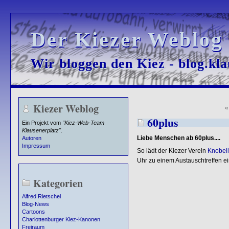
Der Kiezer Weblog
Der Kiezer Weblog
Wir bloggen den Kiez - blog.kla
Wir bloggen den Kiez - blog.kla
Kiezer Weblog
60plus
Ein Projekt vom
"Kiez-Web-Team
Klausenerplatz"
.
Liebe Menschen ab 60plus....
Autoren
Impressum
So lädt der Kiezer Verein
Knobello
Uhr zu einem Austauschtreffen ei
Kategorien
Alfred Rietschel
Blog-News
Cartoons
Charlottenburger Kiez-Kanonen
Freiraum