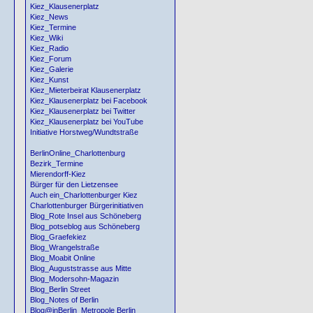
Kiez_Klausenerplatz
Kiez_News
Kiez_Termine
Kiez_Wiki
Kiez_Radio
Kiez_Forum
Kiez_Galerie
Kiez_Kunst
Kiez_Mieterbeirat Klausenerplatz
Kiez_Klausenerplatz bei Facebook
Kiez_Klausenerplatz bei Twitter
Kiez_Klausenerplatz bei YouTube
Initiative Horstweg/Wundtstraße
BerlinOnline_Charlottenburg
Bezirk_Termine
Mierendorff-Kiez
Bürger für den Lietzensee
Auch ein_Charlottenburger Kiez
Charlottenburger Bürgerinitiativen
Blog_Rote Insel aus Schöneberg
Blog_potseblog aus Schöneberg
Blog_Graefekiez
Blog_Wrangelstraße
Blog_Moabit Online
Blog_Auguststrasse aus Mitte
Blog_Modersohn-Magazin
Blog_Berlin Street
Blog_Notes of Berlin
Blog@inBerlin_Metropole Berlin