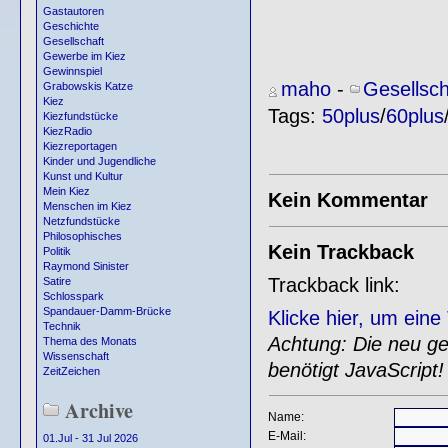
Gastautoren
Geschichte
Gesellschaft
Gewerbe im Kiez
Gewinnspiel
maho
-
Gesellsch
Grabowskis Katze
Kiez
Tags:
50plus
/
60plus
Kiezfundstücke
KiezRadio
Kiezreportagen
Kinder und Jugendliche
Kunst und Kultur
Mein Kiez
Kein Kommentar
Menschen im Kiez
Netzfundstücke
Philosophisches
Kein Trackback
Politik
Raymond Sinister
Trackback link:
Satire
Schlosspark
Spandauer-Damm-Brücke
Klicke hier, um ein
Technik
Achtung: Die neu gen
Thema des Monats
Wissenschaft
benötigt JavaScript!
ZeitZeichen
Archive
Name:
E-Mail:
01.Jul - 31 Jul 2026