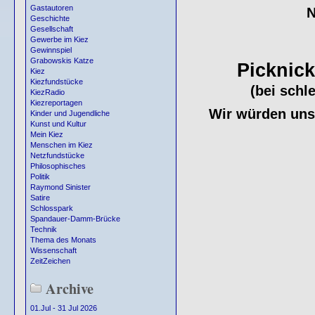
Gastautoren
N
Geschichte
Gesellschaft
Gewerbe im Kiez
Gewinnspiel
Grabowskis Katze
Picknic
Kiez
Kiezfundstücke
(bei schl
KiezRadio
Kiezreportagen
Wir würden uns 
Kinder und Jugendliche
Kunst und Kultur
Mein Kiez
Menschen im Kiez
Netzfundstücke
Philosophisches
Politik
Raymond Sinister
Satire
Schlosspark
Spandauer-Damm-Brücke
Technik
Thema des Monats
Wissenschaft
ZeitZeichen
Archive
01.Jul - 31 Jul 2026