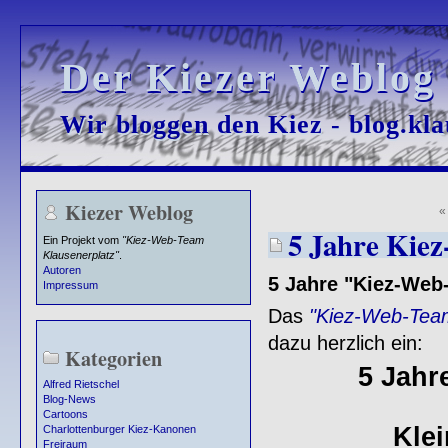
Der Kiezer Weblog
Der Kiezer Weblog
Wir bloggen den Kiez - blog.kla
Wir bloggen den Kiez - blog.kla
Kiezer Weblog
5 Jahre Kiez
Ein Projekt vom
"Kiez-Web-Team
Klausenerplatz"
.
Autoren
5 Jahre "Kiez-Web
Impressum
Das
"Kiez-Web-Team
dazu herzlich ein:
Kategorien
5 Jahr
Alfred Rietschel
Blog-News
Cartoons
Kle
Charlottenburger Kiez-Kanonen
Freiraum