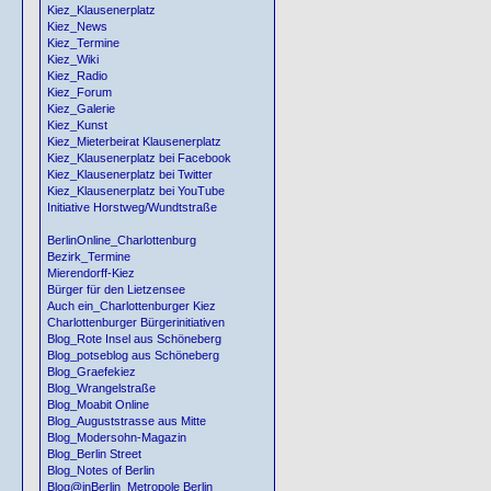
Kiez_Klausenerplatz
Kiez_News
Kiez_Termine
Kiez_Wiki
Kiez_Radio
Kiez_Forum
Kiez_Galerie
Kiez_Kunst
Kiez_Mieterbeirat Klausenerplatz
Kiez_Klausenerplatz bei Facebook
Kiez_Klausenerplatz bei Twitter
Kiez_Klausenerplatz bei YouTube
Initiative Horstweg/Wundtstraße
BerlinOnline_Charlottenburg
Bezirk_Termine
Mierendorff-Kiez
Bürger für den Lietzensee
Auch ein_Charlottenburger Kiez
Charlottenburger Bürgerinitiativen
Blog_Rote Insel aus Schöneberg
Blog_potseblog aus Schöneberg
Blog_Graefekiez
Blog_Wrangelstraße
Blog_Moabit Online
Blog_Auguststrasse aus Mitte
Blog_Modersohn-Magazin
Blog_Berlin Street
Blog_Notes of Berlin
Blog@inBerlin_Metropole Berlin