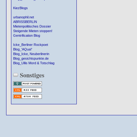
KiezBlogs
urbanophil.net
ABRISSBERLIN
Mietenpolitisches Dossier
Steigende Mieten stoppen!
Gentrification Blog
Icke_Berliner Rockpoet
Blog_'AQua!'
Blog_Icke, Neuberlinerin
Blog_gesichtspunkte.de
Blog_Ullis Mord & Totschlag
Sonstiges