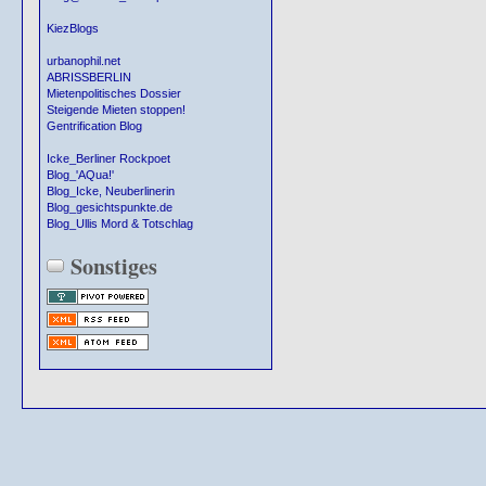
KiezBlogs
urbanophil.net
ABRISSBERLIN
Mietenpolitisches Dossier
Steigende Mieten stoppen!
Gentrification Blog
Icke_Berliner Rockpoet
Blog_'AQua!'
Blog_Icke, Neuberlinerin
Blog_gesichtspunkte.de
Blog_Ullis Mord & Totschlag
Sonstiges