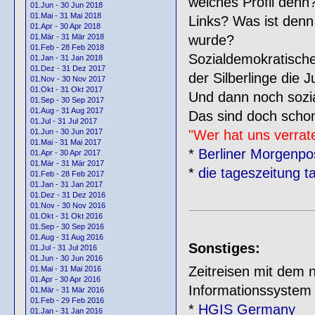
welches Profil denn?
01.Jun - 30 Jun 2018
01.Mai - 31 Mai 2018
Links? Was ist den
01.Apr - 30 Apr 2018
wurde?
01.Mär - 31 Mär 2018
01.Feb - 28 Feb 2018
Sozialdemokratisch
01.Jan - 31 Jan 2018
01.Dez - 31 Dez 2017
der Silberlinge die 
01.Nov - 30 Nov 2017
01.Okt - 31 Okt 2017
Und dann noch sozi
01.Sep - 30 Sep 2017
01.Aug - 31 Aug 2017
Das sind doch schon 
01.Jul - 31 Jul 2017
"Wer hat uns verrat
01.Jun - 30 Jun 2017
01.Mai - 31 Mai 2017
*
Berliner Morgenpo
01.Apr - 30 Apr 2017
01.Mär - 31 Mär 2017
*
die tageszeitung 
01.Feb - 28 Feb 2017
01.Jan - 31 Jan 2017
01.Dez - 31 Dez 2016
01.Nov - 30 Nov 2016
01.Okt - 31 Okt 2016
01.Sep - 30 Sep 2016
01.Aug - 31 Aug 2016
Sonstiges:
01.Jul - 31 Jul 2016
01.Jun - 30 Jun 2016
Zeitreisen mit dem 
01.Mai - 31 Mai 2016
01.Apr - 30 Apr 2016
Informationssystem
01.Mär - 31 Mär 2016
01.Feb - 29 Feb 2016
*
HGIS Germany
01.Jan - 31 Jan 2016