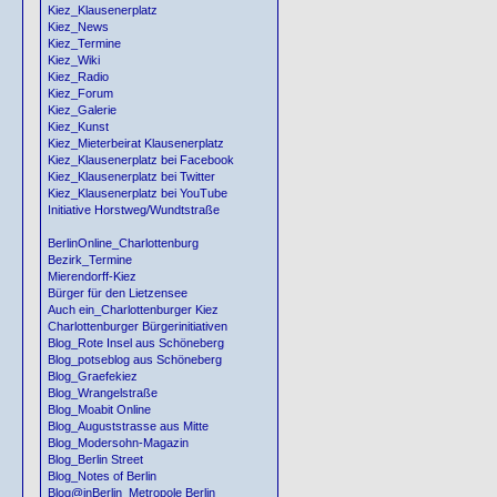
Kiez_Klausenerplatz
Kiez_News
Kiez_Termine
Kiez_Wiki
Kiez_Radio
Kiez_Forum
Kiez_Galerie
Kiez_Kunst
Kiez_Mieterbeirat Klausenerplatz
Kiez_Klausenerplatz bei Facebook
Kiez_Klausenerplatz bei Twitter
Kiez_Klausenerplatz bei YouTube
Initiative Horstweg/Wundtstraße
BerlinOnline_Charlottenburg
Bezirk_Termine
Mierendorff-Kiez
Bürger für den Lietzensee
Auch ein_Charlottenburger Kiez
Charlottenburger Bürgerinitiativen
Blog_Rote Insel aus Schöneberg
Blog_potseblog aus Schöneberg
Blog_Graefekiez
Blog_Wrangelstraße
Blog_Moabit Online
Blog_Auguststrasse aus Mitte
Blog_Modersohn-Magazin
Blog_Berlin Street
Blog_Notes of Berlin
Blog@inBerlin_Metropole Berlin