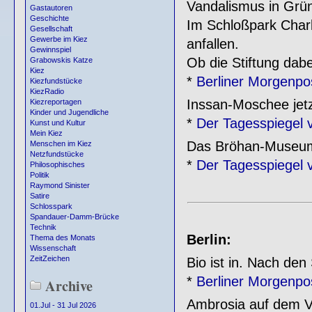
Vandalismus in Grü
Gastautoren
Geschichte
Im Schloßpark Charl
Gesellschaft
Gewerbe im Kiez
anfallen.
Gewinnspiel
Ob die Stiftung dab
Grabowskis Katze
Kiez
*
Berliner Morgenpo
Kiezfundstücke
KiezRadio
Inssan-Moschee jetz
Kiezreportagen
Kinder und Jugendliche
*
Der Tagesspiegel 
Kunst und Kultur
Mein Kiez
Das Bröhan-Museum 
Menschen im Kiez
Netzfundstücke
*
Der Tagesspiegel 
Philosophisches
Politik
Raymond Sinister
Satire
Schlosspark
Spandauer-Damm-Brücke
Technik
Berlin:
Thema des Monats
Wissenschaft
ZeitZeichen
Bio ist in. Nach de
*
Berliner Morgenpo
Archive
Ambrosia auf dem V
01.Jul - 31 Jul 2026