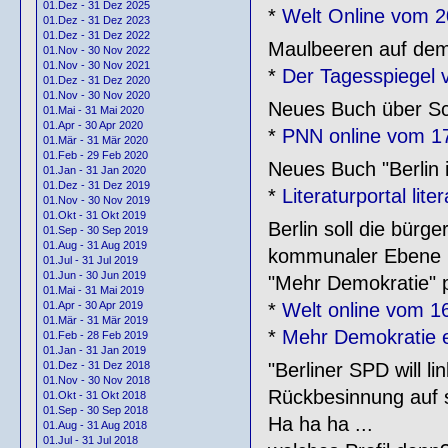
01.Dez - 31 Dez 2025
*
Welt Online vom 2
01.Dez - 31 Dez 2023
01.Dez - 31 Dez 2022
Maulbeeren auf dem
01.Nov - 30 Nov 2022
01.Nov - 30 Nov 2021
*
Der Tagesspiegel 
01.Dez - 31 Dez 2020
01.Nov - 30 Nov 2020
Neues Buch über Sch
01.Mai - 31 Mai 2020
01.Apr - 30 Apr 2020
*
PNN online vom 1
01.Mär - 31 Mär 2020
01.Feb - 29 Feb 2020
Neues Buch "Berlin 
01.Jan - 31 Jan 2020
01.Dez - 31 Dez 2019
*
Literaturportal li
01.Nov - 30 Nov 2019
01.Okt - 31 Okt 2019
Berlin soll die bürg
01.Sep - 30 Sep 2019
01.Aug - 31 Aug 2019
kommunaler Ebene 
01.Jul - 31 Jul 2019
01.Jun - 30 Jun 2019
"Mehr Demokratie" p
01.Mai - 31 Mai 2019
*
Welt online vom 1
01.Apr - 30 Apr 2019
01.Mär - 31 Mär 2019
*
Mehr Demokratie e
01.Feb - 28 Feb 2019
01.Jan - 31 Jan 2019
"Berliner SPD will li
01.Dez - 31 Dez 2018
01.Nov - 30 Nov 2018
Rückbesinnung auf 
01.Okt - 31 Okt 2018
01.Sep - 30 Sep 2018
Ha ha ha ...
01.Aug - 31 Aug 2018
01.Jul - 31 Jul 2018