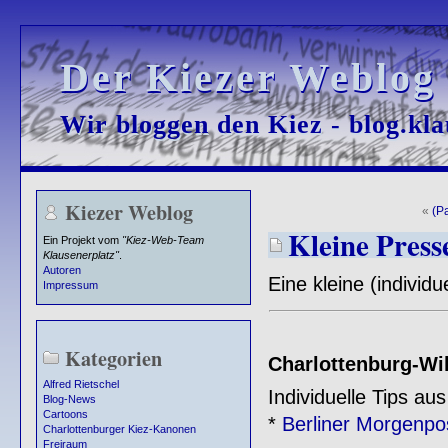
Der Kiezer Weblog
Der Kiezer Weblog
Wir bloggen den Kiez - blog.kla
Wir bloggen den Kiez - blog.kla
Kiezer Weblog
«
(Pa
Kleine Press
Ein Projekt vom
"Kiez-Web-Team
Klausenerplatz"
.
Autoren
Eine kleine (individ
Impressum
Kategorien
Charlottenburg-Wi
Alfred Rietschel
Individuelle Tips au
Blog-News
Cartoons
*
Berliner Morgenpo
Charlottenburger Kiez-Kanonen
Freiraum