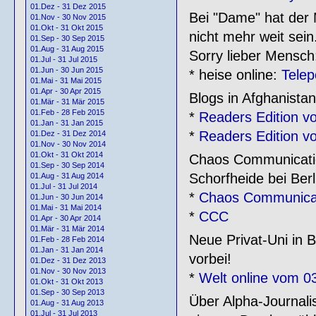
01.Dez - 31 Dez 2015
Bei "Dame" hat der 
01.Nov - 30 Nov 2015
01.Okt - 31 Okt 2015
nicht mehr weit sein
01.Sep - 30 Sep 2015
01.Aug - 31 Aug 2015
Sorry lieber Mensch
01.Jul - 31 Jul 2015
01.Jun - 30 Jun 2015
* heise online:
Telep
01.Mai - 31 Mai 2015
01.Apr - 30 Apr 2015
Blogs in Afghanistan
01.Mär - 31 Mär 2015
01.Feb - 28 Feb 2015
*
Readers Edition v
01.Jan - 31 Jan 2015
*
Readers Edition v
01.Dez - 31 Dez 2014
01.Nov - 30 Nov 2014
01.Okt - 31 Okt 2014
Chaos Communicatio
01.Sep - 30 Sep 2014
Schorfheide bei Berl
01.Aug - 31 Aug 2014
01.Jul - 31 Jul 2014
*
Chaos Communica
01.Jun - 30 Jun 2014
01.Mai - 31 Mai 2014
*
CCC
01.Apr - 30 Apr 2014
01.Mär - 31 Mär 2014
Neue Privat-Uni in B
01.Feb - 28 Feb 2014
01.Jan - 31 Jan 2014
vorbei!
01.Dez - 31 Dez 2013
01.Nov - 30 Nov 2013
*
Welt online vom 0
01.Okt - 31 Okt 2013
01.Sep - 30 Sep 2013
Über Alpha-Journalis
01.Aug - 31 Aug 2013
01.Jul - 31 Jul 2013