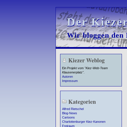
Der Kieze
Der Kieze
Wir bloggen den K
Wir bloggen den K
Kiezer Weblog
Ein Projekt vom
"Kiez-Web-Team
Klausenerplatz"
.
Autoren
Impressum
Kategorien
Alfred Rietschel
Blog-News
Cartoons
Charlottenburger Kiez-Kanonen
Freiraum