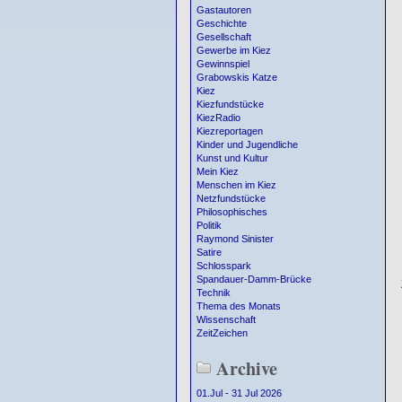
Gastautoren
Geschichte
Gesellschaft
Gewerbe im Kiez
Gewinnspiel
Grabowskis Katze
Kiez
Kiezfundstücke
KiezRadio
Kiezreportagen
Kinder und Jugendliche
Kunst und Kultur
Mein Kiez
Menschen im Kiez
Netzfundstücke
Philosophisches
Politik
Raymond Sinister
Satire
Schlosspark
Spandauer-Damm-Brücke
Technik
Thema des Monats
Wissenschaft
ZeitZeichen
Archive
01.Jul - 31 Jul 2026