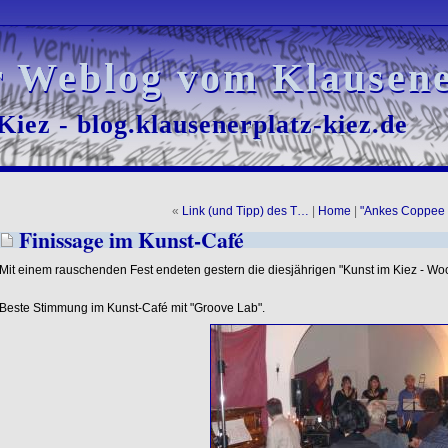
r Weblog vom Klausene
r Weblog vom Klausene
iez - blog.klausenerplatz-kiez.de
iez - blog.klausenerplatz-kiez.de
«
Link (und Tipp) des T…
|
Home
|
"Ankes Coppee
Finissage im Kunst-Café
Mit einem rauschenden Fest endeten gestern die diesjährigen "Kunst im Kiez - Wo
Beste Stimmung im Kunst-Café mit "Groove Lab".