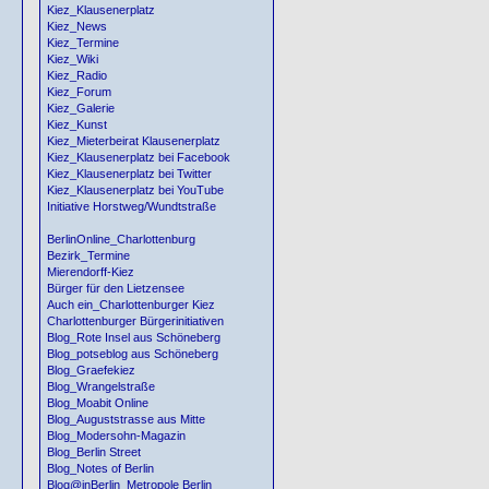
Kiez_Klausenerplatz
Kiez_News
Kiez_Termine
Kiez_Wiki
Kiez_Radio
Kiez_Forum
Kiez_Galerie
Kiez_Kunst
Kiez_Mieterbeirat Klausenerplatz
Kiez_Klausenerplatz bei Facebook
Kiez_Klausenerplatz bei Twitter
Kiez_Klausenerplatz bei YouTube
Initiative Horstweg/Wundtstraße
BerlinOnline_Charlottenburg
Bezirk_Termine
Mierendorff-Kiez
Bürger für den Lietzensee
Auch ein_Charlottenburger Kiez
Charlottenburger Bürgerinitiativen
Blog_Rote Insel aus Schöneberg
Blog_potseblog aus Schöneberg
Blog_Graefekiez
Blog_Wrangelstraße
Blog_Moabit Online
Blog_Auguststrasse aus Mitte
Blog_Modersohn-Magazin
Blog_Berlin Street
Blog_Notes of Berlin
Blog@inBerlin_Metropole Berlin