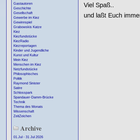
Viel Spaß..
Gastautoren
Geschichte
Gesellschaft
und laßt Euch imme
Gewerbe im Kiez
Gewinnspiel
Grabowskis Katze
Kiez
Kiezfundstücke
KiezRadio
Kiezreportagen
Kinder und Jugendliche
Kunst und Kultur
Mein Kiez
Menschen im Kiez
Netzfundstücke
Philosophisches
Politik
Raymond Sinister
Satire
Schlosspark
Spandauer-Damm-Brücke
Technik
Thema des Monats
Wissenschaft
ZeitZeichen
Archive
01.Jul - 31 Jul 2026