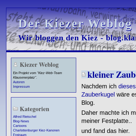
Der Kiezer Weblog
Der Kiezer Weblog
Wir bloggen den Kiez - blog.kla
Wir bloggen den Kiez - blog.kla
Kiezer Weblog
kleiner Zaube
Ein Projekt vom
"Kiez-Web-Team
Klausenerplatz"
.
Autoren
Nachdem ich
dieses
Impressum
Zauberkugel
wäre es
Blog.
Kategorien
Daher machte ich mi
Alfred Rietschel
meiner Festplatte..
Blog-News
Cartoons
und fand das hier.
Charlottenburger Kiez-Kanonen
Freiraum