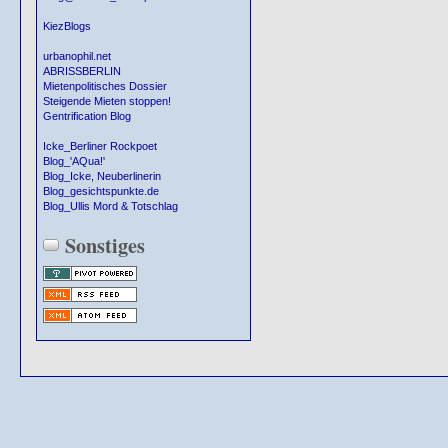
KiezBlogs
urbanophil.net
ABRISSBERLIN
Mietenpolitisches Dossier
Steigende Mieten stoppen!
Gentrification Blog
Icke_Berliner Rockpoet
Blog_'AQua!'
Blog_Icke, Neuberlinerin
Blog_gesichtspunkte.de
Blog_Ullis Mord & Totschlag
Sonstiges