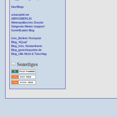
KiezBlogs
urbanophil.net
ABRISSBERLIN
Mietenpolitisches Dossier
Steigende Mieten stoppen!
Gentrification Blog
Icke_Berliner Rockpoet
Blog_'AQua!'
Blog_Icke, Neuberlinerin
Blog_gesichtspunkte.de
Blog_Ullis Mord & Totschlag
Sonstiges