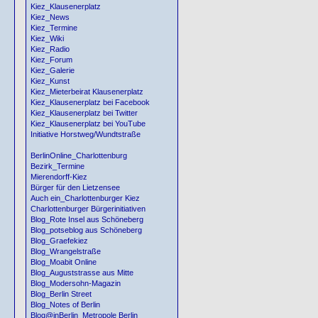
Kiez_Klausenerplatz
Kiez_News
Kiez_Termine
Kiez_Wiki
Kiez_Radio
Kiez_Forum
Kiez_Galerie
Kiez_Kunst
Kiez_Mieterbeirat Klausenerplatz
Kiez_Klausenerplatz bei Facebook
Kiez_Klausenerplatz bei Twitter
Kiez_Klausenerplatz bei YouTube
Initiative Horstweg/Wundtstraße
BerlinOnline_Charlottenburg
Bezirk_Termine
Mierendorff-Kiez
Bürger für den Lietzensee
Auch ein_Charlottenburger Kiez
Charlottenburger Bürgerinitiativen
Blog_Rote Insel aus Schöneberg
Blog_potseblog aus Schöneberg
Blog_Graefekiez
Blog_Wrangelstraße
Blog_Moabit Online
Blog_Auguststrasse aus Mitte
Blog_Modersohn-Magazin
Blog_Berlin Street
Blog_Notes of Berlin
Blog@inBerlin_Metropole Berlin