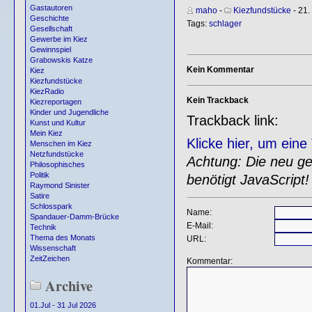
Gastautoren
maho
-
Kiezfundstücke
- 21.
Geschichte
Tags:
schlager
Gesellschaft
Gewerbe im Kiez
Gewinnspiel
Grabowskis Katze
Kein Kommentar
Kiez
Kiezfundstücke
KiezRadio
Kein Trackback
Kiezreportagen
Kinder und Jugendliche
Trackback link:
Kunst und Kultur
Mein Kiez
Klicke hier, um ein
Menschen im Kiez
Netzfundstücke
Achtung: Die neu gen
Philosophisches
Politik
benötigt JavaScript!
Raymond Sinister
Satire
Schlosspark
Name:
Spandauer-Damm-Brücke
E-Mail:
Technik
Thema des Monats
URL:
Wissenschaft
ZeitZeichen
Kommentar:
Archive
01.Jul - 31 Jul 2026