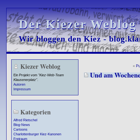
Der Kiezer Weblog
Der Kiezer Weblog
Wir bloggen den Kiez - blog.kla
Wir bloggen den Kiez - blog.kla
Kiezer Weblog
«
Pu
Und am Wochenend
Ein Projekt vom
"Kiez-Web-Team
Klausenerplatz"
.
Autoren
Impressum
Kategorien
Alfred Rietschel
Blog-News
Cartoons
Charlottenburger Kiez-Kanonen
Freiraum