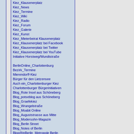
Kiez_Klausenerplatz
Kiez_News
Kiez_Termine
Kiez_Wiki
Kiez_Radio
Kiez_Forum
Kiez_Galerie
Kiez_Kunst
Kiez_Mieterbeirat Klausenerplatz
Kiez_Klausenerplatz bei Facebook
Kiez_Klausenerplatz bei Twitter
Kiez_Klausenerplatz bei YouTube
Initiative Horstweg/Wundtstraße
BerlinOnline_Charlottenburg
Bezirk_Termine
Mierendorff-Kiez
Bürger für den Lietzensee
Auch ein_Charlottenburger Kiez
Charlottenburger Bürgerinitiativen
Blog_Rote Insel aus Schöneberg
Blog_potseblog aus Schöneberg
Blog_Graefekiez
Blog_Wrangelstraße
Blog_Moabit Online
Blog_Auguststrasse aus Mitte
Blog_Modersohn-Magazin
Blog_Berlin Street
Blog_Notes of Berlin
Blog@inBerlin_Metropole Berlin