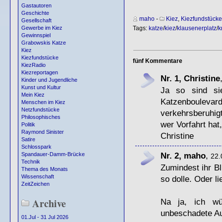
Gastautoren
Geschichte
maho
-
Kiez
,
Kiezfundstücke
Gesellschaft
Tags:
katze
/
kiez
/
klausenerplatz
/
k
Gewerbe im Kiez
Gewinnspiel
Grabowskis Katze
Kiez
Kiezfundstücke
fünf Kommentare
KiezRadio
Kiezreportagen
Nr. 1, Christine
Kinder und Jugendliche
Kunst und Kultur
Ja so sind sie
Mein Kiez
Katzenbouleva
Menschen im Kiez
Netzfundstücke
verkehrsberuhigt
Philosophisches
wer Vorfahrt hat
Politik
Raymond Sinister
Christine
Satire
Schlosspark
Nr. 2, maho
,
Spandauer-Damm-Brücke
22.
Technik
Zumindest ihr B
Thema des Monats
Wissenschaft
so dolle. Oder l
ZeitZeichen
Archive
Na ja, ich wün
unbeschadete Au
01.Jul - 31 Jul 2026