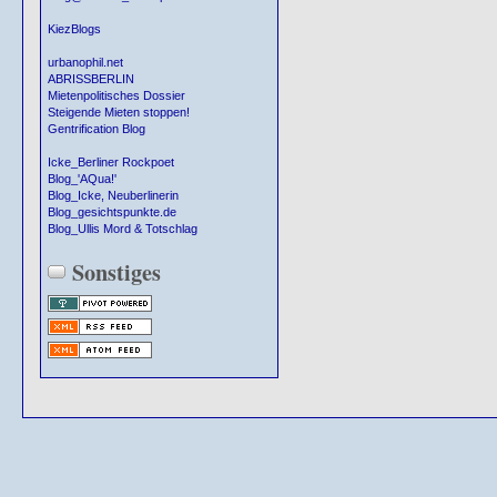
KiezBlogs
urbanophil.net
ABRISSBERLIN
Mietenpolitisches Dossier
Steigende Mieten stoppen!
Gentrification Blog
Icke_Berliner Rockpoet
Blog_'AQua!'
Blog_Icke, Neuberlinerin
Blog_gesichtspunkte.de
Blog_Ullis Mord & Totschlag
Sonstiges