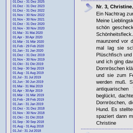
01.Dez - 31 Dez 2025
Nr. 3, Christine
01.Dez - 31 Dez 2023
01.Dez - 31 Dez 2022
Ein Nachtrag zu
01.Nov - 30 Nov 2022
Meine Lieblingsk
01.Nov - 30 Nov 2021
01.Dez - 31 Dez 2020
schön gescheckt
01.Nov - 30 Nov 2020
01.Mai - 31 Mai 2020
Schönheitsfleck
01.Apr - 30 Apr 2020
maunzend vor d
01.Mär - 31 Mär 2020
01.Feb - 29 Feb 2020
mal lag sie s
01.Jan - 31 Jan 2020
Plüschfisch und
01.Dez - 31 Dez 2019
01.Nov - 30 Nov 2019
und ich ging da
01.Okt - 31 Okt 2019
Dornröschen klär
01.Sep - 30 Sep 2019
01.Aug - 31 Aug 2019
und sie zum Fe
01.Jul - 31 Jul 2019
werden muß. Sp
01.Jun - 30 Jun 2019
01.Mai - 31 Mai 2019
antiquarische
01.Apr - 30 Apr 2019
beglückt, dachte
01.Mär - 31 Mär 2019
01.Feb - 28 Feb 2019
Dornröschen, d
01.Jan - 31 Jan 2019
Hund. Es stellt
01.Dez - 31 Dez 2018
01.Nov - 30 Nov 2018
spaziert dann m
01.Okt - 31 Okt 2018
Christine
01.Sep - 30 Sep 2018
01.Aug - 31 Aug 2018
01.Jul - 31 Jul 2018