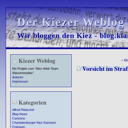
Der Kiezer Weblog
Der Kiezer Weblog
Wir bloggen den Kiez - blog.kla
Wir bloggen den Kiez - blog.kla
Kiezer Weblog
«
Mo
Vorsicht im Stra
Ein Projekt vom
"Kiez-Web-Team
Klausenerplatz"
.
Autoren
Impressum
Kategorien
Alfred Rietschel
Blog-News
Cartoons
Charlottenburger Kiez-Kanonen
Freiraum