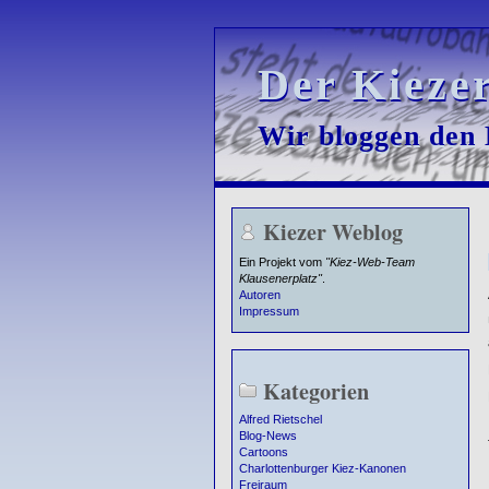
Der Kieze
Der Kieze
Wir bloggen den K
Wir bloggen den K
Kiezer Weblog
Ein Projekt vom
"Kiez-Web-Team
Klausenerplatz"
.
Autoren
Impressum
Kategorien
Alfred Rietschel
Blog-News
Cartoons
Charlottenburger Kiez-Kanonen
Freiraum