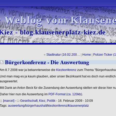
r Weblog vom Klausene
r Weblog vom Klausene
iez - blog.klausenerplatz-kiez.de
iez - blog.klausenerplatz-kiez.de
«
Stadtnatur (16.02.200…
|
Home
|
Polizei-Ticker 
Bürgerkonferenz - Die Auswertung
Am 8.7.2008 war ja bekannterweise die
Kiezkonferenz
zum Thema "Bürgerhaushalt 
Und man mag es ja kaum glauben, aber unser Bezirksamt hat es doch nun endlich
ausgewertet.
Mit Dank an Anton Beck für die Zusendung der Auswertung stellen wir diese hier nu
Daher hier nun die Auswertung im
PDF-Format (ca. 120kb)
.
[marcel]
-
Gesellschaft
,
Kiez
,
Politik
- 16. Februar 2009 - 10:09
Tags:
auswertung
/
bürgerhaushalt
/
kiezkonferenz
/
klausenerplatz