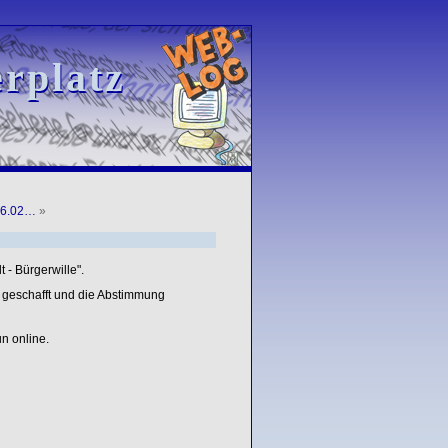
rplatz
rplatz
(16.02…
»
- Bürgerwille".
 geschafft und die Abstimmung
n online.