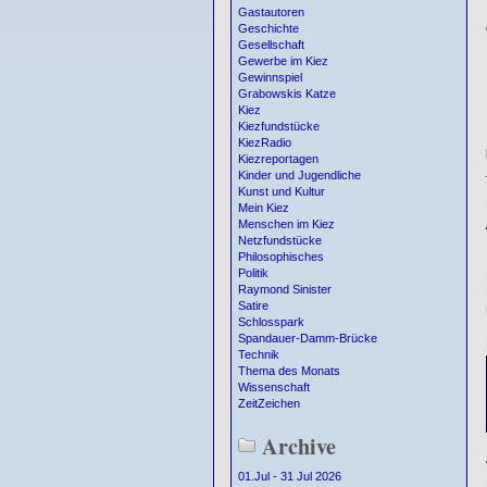
Gastautoren
Geschichte
Gesellschaft
Gewerbe im Kiez
Gewinnspiel
Grabowskis Katze
Kiez
Kiezfundstücke
KiezRadio
Kiezreportagen
Kinder und Jugendliche
Kunst und Kultur
Mein Kiez
Menschen im Kiez
Netzfundstücke
Philosophisches
Politik
Raymond Sinister
Satire
Schlosspark
Spandauer-Damm-Brücke
Technik
Thema des Monats
Wissenschaft
ZeitZeichen
Archive
01.Jul - 31 Jul 2026