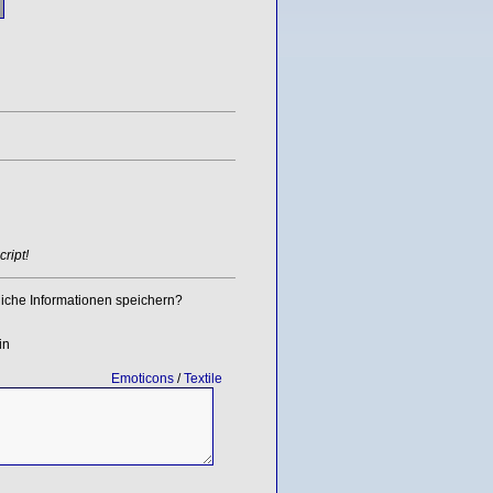
ript!
iche Informationen speichern?
in
Emoticons
/
Textile