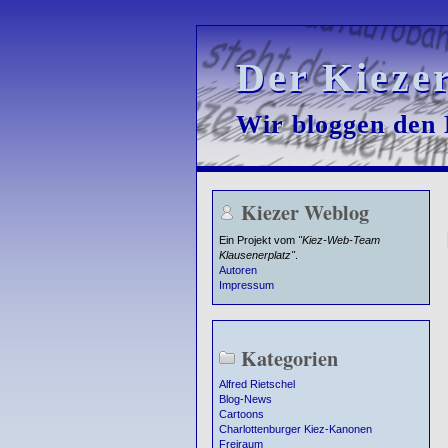
Der Kieze
Der Kieze
Wir bloggen den K
Wir bloggen den K
Kiezer Weblog
Ein Projekt vom
"Kiez-Web-Team
Klausenerplatz"
.
Autoren
Impressum
Kategorien
Alfred Rietschel
Blog-News
Cartoons
Charlottenburger Kiez-Kanonen
Freiraum