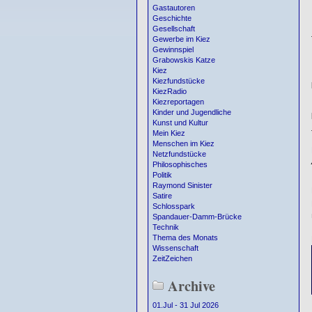
Gastautoren
Geschichte
Gesellschaft
Gewerbe im Kiez
Gewinnspiel
Grabowskis Katze
Kiez
Kiezfundstücke
KiezRadio
Kiezreportagen
Kinder und Jugendliche
Kunst und Kultur
Mein Kiez
Menschen im Kiez
Netzfundstücke
Philosophisches
Politik
Raymond Sinister
Satire
Schlosspark
Spandauer-Damm-Brücke
Technik
Thema des Monats
Wissenschaft
ZeitZeichen
Archive
01.Jul - 31 Jul 2026