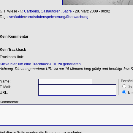
T. Wiese
-
Cartoons
,
Gastautoren
,
Satire
- 28. März 2009 - 00:02
Tags:
schäuble
/
vorratsdatenspeicherung
/
überwachung
Kein Kommentar
Kein Trackback
Trackback link:
Klicke hier, um eine Trackback-URL zu generieren
Achtung: Die neu generierte URL ist nur 15 Minuten lang gültig und benötigt JavaSc
Persönl
Name:
E-Mail:
Ja
URL:
Ne
Kommentar:
Auf dieser Seite werden die Kommentare moderiert.