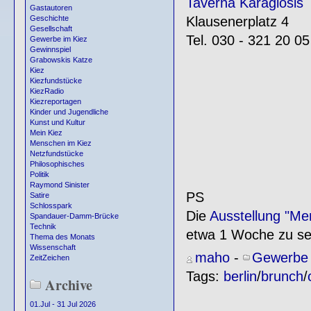
Taverna Karagiosis
Gastautoren
Klausenerplatz 4
Geschichte
Gesellschaft
Tel. 030 - 321 20 05
Gewerbe im Kiez
Gewinnspiel
Grabowskis Katze
Kiez
Kiezfundstücke
KiezRadio
Kiezreportagen
Kinder und Jugendliche
Kunst und Kultur
Mein Kiez
Menschen im Kiez
Netzfundstücke
Philosophisches
Politik
Raymond Sinister
PS
Satire
Schlosspark
Die
Ausstellung "Me
Spandauer-Damm-Brücke
Technik
etwa 1 Woche zu se
Thema des Monats
Wissenschaft
maho
-
Gewerbe 
ZeitZeichen
Tags:
berlin
/
brunch
/
Archive
01.Jul - 31 Jul 2026