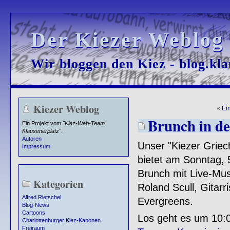
Der Kiezer Weblog
Der Kiezer Weblog
Wir bloggen den Kiez - blog.kla
Wir bloggen den Kiez - blog.kla
Kiezer Weblog
«
Ei
Brunch in de
Ein Projekt vom
"Kiez-Web-Team
Klausenerplatz"
.
Autoren
Unser "Kiezer Griec
Impressum
bietet am Sonntag, 
Brunch mit Live-Mus
Kategorien
Roland Scull, Gitarr
Alfred Rietschel
Evergreens.
Blog-News
Cartoons
Los geht es um 10:
Charlottenburger Kiez-Kanonen
Freiraum