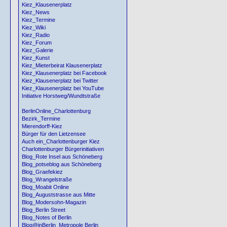
Kiez_Klausenerplatz
Kiez_News
Kiez_Termine
Kiez_Wiki
Kiez_Radio
Kiez_Forum
Kiez_Galerie
Kiez_Kunst
Kiez_Mieterbeirat Klausenerplatz
Kiez_Klausenerplatz bei Facebook
Kiez_Klausenerplatz bei Twitter
Kiez_Klausenerplatz bei YouTube
Initiative Horstweg/Wundtstraße
BerlinOnline_Charlottenburg
Bezirk_Termine
Mierendorff-Kiez
Bürger für den Lietzensee
Auch ein_Charlottenburger Kiez
Charlottenburger Bürgerinitiativen
Blog_Rote Insel aus Schöneberg
Blog_potseblog aus Schöneberg
Blog_Graefekiez
Blog_Wrangelstraße
Blog_Moabit Online
Blog_Auguststrasse aus Mitte
Blog_Modersohn-Magazin
Blog_Berlin Street
Blog_Notes of Berlin
Blog@inBerlin_Metropole Berlin