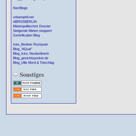
KiezBlogs
urbanophil.net
ABRISSBERLIN
Mietenpolitisches Dossier
Steigende Mieten stoppen!
Gentrification Blog
Icke_Berliner Rockpoet
Blog_'AQua!'
Blog_Icke, Neuberlinerin
Blog_gesichtspunkte.de
Blog_Ullis Mord & Totschlag
Sonstiges