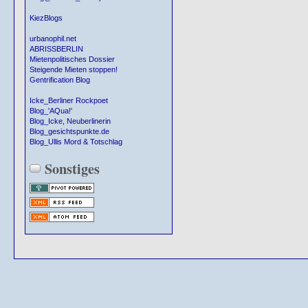
KiezBlogs
urbanophil.net
ABRISSBERLIN
Mietenpolitisches Dossier
Steigende Mieten stoppen!
Gentrification Blog
Icke_Berliner Rockpoet
Blog_'AQua!'
Blog_Icke, Neuberlinerin
Blog_gesichtspunkte.de
Blog_Ullis Mord & Totschlag
Sonstiges