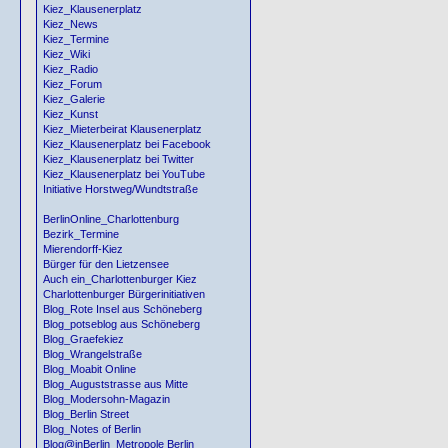
Kiez_Klausenerplatz
Kiez_News
Kiez_Termine
Kiez_Wiki
Kiez_Radio
Kiez_Forum
Kiez_Galerie
Kiez_Kunst
Kiez_Mieterbeirat Klausenerplatz
Kiez_Klausenerplatz bei Facebook
Kiez_Klausenerplatz bei Twitter
Kiez_Klausenerplatz bei YouTube
Initiative Horstweg/Wundtstraße
BerlinOnline_Charlottenburg
Bezirk_Termine
Mierendorff-Kiez
Bürger für den Lietzensee
Auch ein_Charlottenburger Kiez
Charlottenburger Bürgerinitiativen
Blog_Rote Insel aus Schöneberg
Blog_potseblog aus Schöneberg
Blog_Graefekiez
Blog_Wrangelstraße
Blog_Moabit Online
Blog_Auguststrasse aus Mitte
Blog_Modersohn-Magazin
Blog_Berlin Street
Blog_Notes of Berlin
Blog@inBerlin_Metropole Berlin