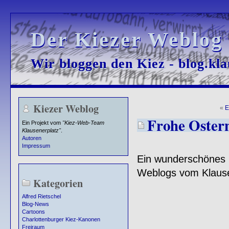
Der Kiezer Weblog
Der Kiezer Weblog
Wir bloggen den Kiez - blog.kla
Wir bloggen den Kiez - blog.kla
Kiezer Weblog
«
E
Frohe Ostern
Ein Projekt vom
"Kiez-Web-Team
Klausenerplatz"
.
Autoren
Impressum
Ein wunderschönes 
Weblogs vom Klause
Kategorien
Alfred Rietschel
Blog-News
Cartoons
Charlottenburger Kiez-Kanonen
Freiraum