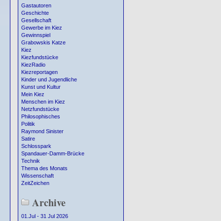
Gastautoren
Geschichte
Gesellschaft
Gewerbe im Kiez
Gewinnspiel
Grabowskis Katze
Kiez
Kiezfundstücke
KiezRadio
Kiezreportagen
Kinder und Jugendliche
Kunst und Kultur
Mein Kiez
Menschen im Kiez
Netzfundstücke
Philosophisches
Politik
Raymond Sinister
Satire
Schlosspark
Spandauer-Damm-Brücke
Technik
Thema des Monats
Wissenschaft
ZeitZeichen
Archive
01.Jul - 31 Jul 2026