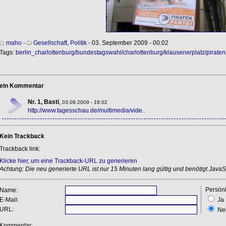
maho
-
Gesellschaft
,
Politik
- 03. September 2009 - 00:02
Tags:
berlin_charlottenburg
/
bundestagswahl
/
charlottenburg
/
klausenerplatz
/
piraten
ein Kommentar
Nr. 1, Basti
,
03.09.2009 - 18:02
http://www.tagesschau.de/multimedia/vide..
Kein Trackback
Trackback link:
Klicke hier, um eine Trackback-URL zu generieren
Achtung: Die neu generierte URL ist nur 15 Minuten lang gültig und benötigt JavaSc
Persönl
Name:
E-Mail:
Ja
URL:
Ne
Kommentar: