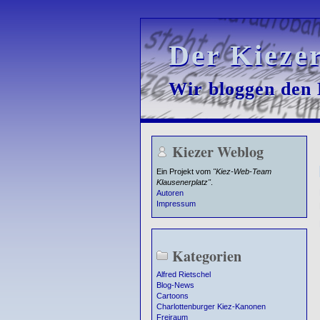
Der Kieze
Der Kieze
Wir bloggen den K
Wir bloggen den K
Kiezer Weblog
Ein Projekt vom
"Kiez-Web-Team
Klausenerplatz"
.
Autoren
Impressum
Kategorien
Alfred Rietschel
Blog-News
Cartoons
Charlottenburger Kiez-Kanonen
Freiraum