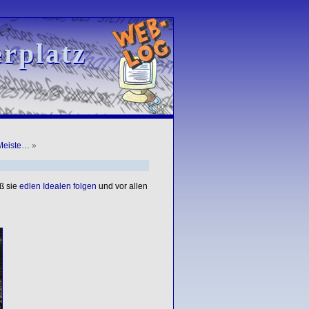
rplatz
rplatz
-Meiste…
»
ß sie
edlen Idealen folgen
und vor allen