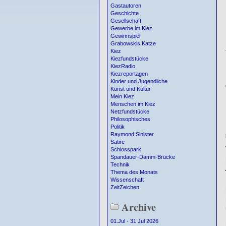
Gastautoren
Geschichte
Gesellschaft
Gewerbe im Kiez
Gewinnspiel
Grabowskis Katze
Kiez
Kiezfundstücke
KiezRadio
Kiezreportagen
Kinder und Jugendliche
Kunst und Kultur
Mein Kiez
Menschen im Kiez
Netzfundstücke
Philosophisches
Politik
Raymond Sinister
Satire
Schlosspark
Spandauer-Damm-Brücke
Technik
Thema des Monats
Wissenschaft
ZeitZeichen
Archive
01.Jul - 31 Jul 2026