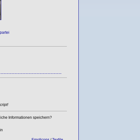
partei
ript!
iche Informationen speichern?
in
Emoticons
/
Textile