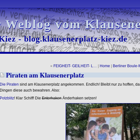
r Weblog vom Klausene
r Weblog vom Klausene
iez - blog.klausenerplatz-kiez.de
iez - blog.klausenerplatz-kiez.de
«
FEIGHEIT- GEILHEIT- L…
|
Home
|
Berliner Boule
Piraten am Klausenerplatz
Die Piraten
sind am Klausenerplatz angekommen. Endlich! Bleibt nur zu hoffen, da
Dingen diese auch bewahren. Also:
Potzblitz
! Klar Schiff! Die
Enterhaken
Änderhaken setzen!