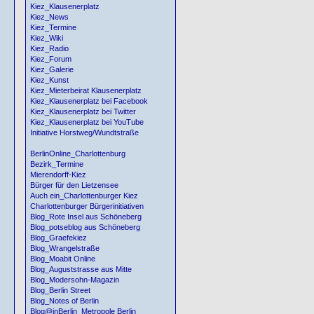
Kiez_Klausenerplatz
Kiez_News
Kiez_Termine
Kiez_Wiki
Kiez_Radio
Kiez_Forum
Kiez_Galerie
Kiez_Kunst
Kiez_Mieterbeirat Klausenerplatz
Kiez_Klausenerplatz bei Facebook
Kiez_Klausenerplatz bei Twitter
Kiez_Klausenerplatz bei YouTube
Initiative Horstweg/Wundtstraße
BerlinOnline_Charlottenburg
Bezirk_Termine
Mierendorff-Kiez
Bürger für den Lietzensee
Auch ein_Charlottenburger Kiez
Charlottenburger Bürgerinitiativen
Blog_Rote Insel aus Schöneberg
Blog_potseblog aus Schöneberg
Blog_Graefekiez
Blog_Wrangelstraße
Blog_Moabit Online
Blog_Auguststrasse aus Mitte
Blog_Modersohn-Magazin
Blog_Berlin Street
Blog_Notes of Berlin
Blog@inBerlin_Metropole Berlin