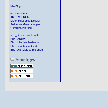
KiezBlogs
urbanophil.net
ABRISSBERLIN
Mietenpolitisches Dossier
Steigende Mieten stoppen!
Gentrification Blog
Icke_Berliner Rockpoet
Blog_'AQua!'
Blog_Icke, Neuberlinerin
Blog_gesichtspunkte.de
Blog_Ullis Mord & Totschlag
Sonstiges