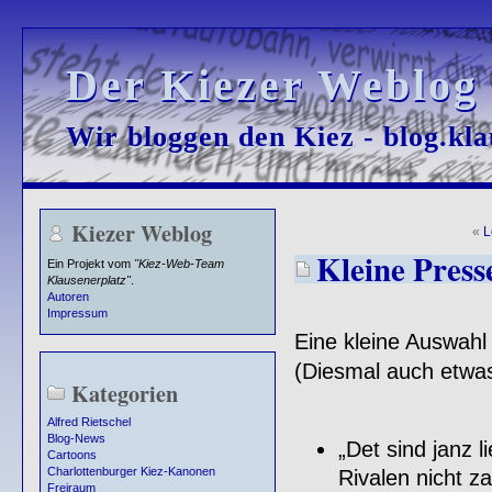
Der Kiezer Weblog
Der Kiezer Weblog
Wir bloggen den Kiez - blog.kla
Wir bloggen den Kiez - blog.kla
Kiezer Weblog
«
L
Kleine Press
Ein Projekt vom
"Kiez-Web-Team
Klausenerplatz"
.
Autoren
Impressum
Eine kleine Auswahl
(Diesmal auch etwas 
Kategorien
Alfred Rietschel
Blog-News
„Det sind janz l
Cartoons
Charlottenburger Kiez-Kanonen
Rivalen nicht z
Freiraum