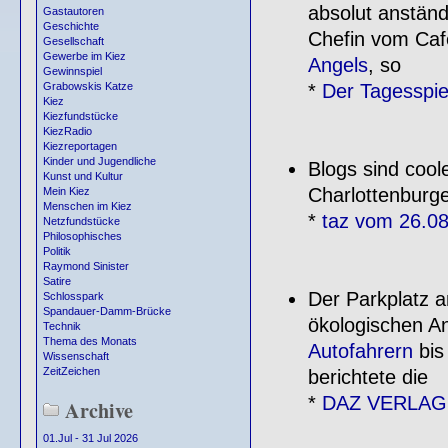
absolut anständi
Gastautoren
Geschichte
Chefin vom Caf
Gesellschaft
Gewerbe im Kiez
Angels
, so
Gewinnspiel
*
Der Tagesspi
Grabowskis Katze
Kiez
Kiezfundstücke
KiezRadio
Kiezreportagen
Kinder und Jugendliche
Blogs sind cool
Kunst und Kultur
Charlottenburge
Mein Kiez
Menschen im Kiez
*
taz vom 26.0
Netzfundstücke
Philosophisches
Politik
Raymond Sinister
Satire
Der Parkplatz 
Schlosspark
Spandauer-Damm-Brücke
ökologischen An
Technik
Thema des Monats
Autofahrern
bis
Wissenschaft
ZeitZeichen
berichtete die
*
DAZ VERLAG
Archive
01.Jul - 31 Jul 2026