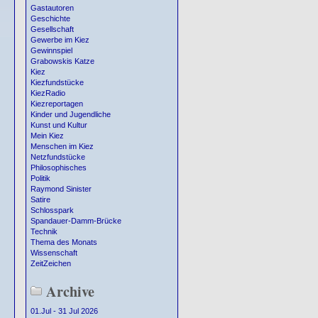
Gastautoren
Geschichte
Gesellschaft
Gewerbe im Kiez
Gewinnspiel
Grabowskis Katze
Kiez
Kiezfundstücke
KiezRadio
Kiezreportagen
Kinder und Jugendliche
Kunst und Kultur
Mein Kiez
Menschen im Kiez
Netzfundstücke
Philosophisches
Politik
Raymond Sinister
Satire
Schlosspark
Spandauer-Damm-Brücke
Technik
Thema des Monats
Wissenschaft
ZeitZeichen
Archive
01.Jul - 31 Jul 2026