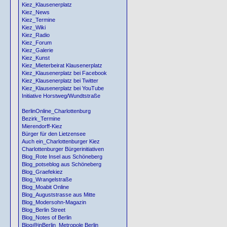
Kiez_Klausenerplatz
Kiez_News
Kiez_Termine
Kiez_Wiki
Kiez_Radio
Kiez_Forum
Kiez_Galerie
Kiez_Kunst
Kiez_Mieterbeirat Klausenerplatz
Kiez_Klausenerplatz bei Facebook
Kiez_Klausenerplatz bei Twitter
Kiez_Klausenerplatz bei YouTube
Initiative Horstweg/Wundtstraße
BerlinOnline_Charlottenburg
Bezirk_Termine
Mierendorff-Kiez
Bürger für den Lietzensee
Auch ein_Charlottenburger Kiez
Charlottenburger Bürgerinitiativen
Blog_Rote Insel aus Schöneberg
Blog_potseblog aus Schöneberg
Blog_Graefekiez
Blog_Wrangelstraße
Blog_Moabit Online
Blog_Auguststrasse aus Mitte
Blog_Modersohn-Magazin
Blog_Berlin Street
Blog_Notes of Berlin
Blog@inBerlin_Metropole Berlin