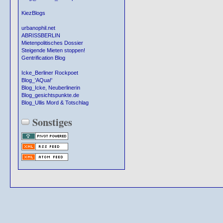
KiezBlogs
urbanophil.net
ABRISSBERLIN
Mietenpolitisches Dossier
Steigende Mieten stoppen!
Gentrification Blog
Icke_Berliner Rockpoet
Blog_'AQua!'
Blog_Icke, Neuberlinerin
Blog_gesichtspunkte.de
Blog_Ullis Mord & Totschlag
Sonstiges