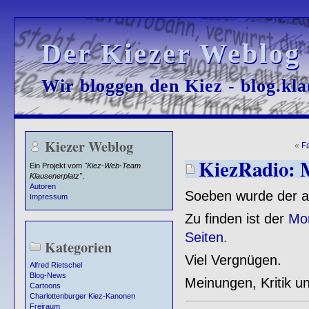
Der Kiezer Weblog
Der Kiezer Weblog
Wir bloggen den Kiez - blog.kla
Wir bloggen den Kiez - blog.kla
Kiezer Weblog
«
F
KiezRadio: 
Ein Projekt vom
"Kiez-Web-Team
Klausenerplatz"
.
Autoren
Soeben wurde der akt
Impressum
Zu finden ist der
Mon
Seiten
.
Kategorien
Viel Vergnügen.
Alfred Rietschel
Blog-News
Meinungen, Kritik u
Cartoons
Charlottenburger Kiez-Kanonen
Freiraum